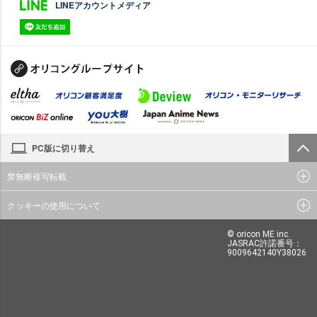
LINEアカウントメディア
PC版に切り替え
禁無断複写転載
クッキーの使用について
© oricon ME inc.
JASRAC許諾番号：
9009642140Y38026