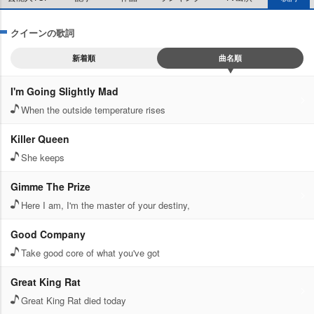
クイーンの歌詞
新着順
曲名順
I'm Going Slightly Mad
When the outside temperature rises
Killer Queen
She keeps
Gimme The Prize
Here I am, I'm the master of your destiny,
Good Company
Take good core of what you've got
Great King Rat
Great King Rat died today