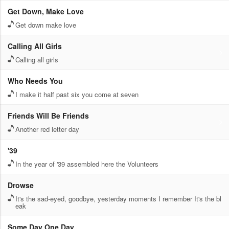
Get Down, Make Love
Get down make love
Calling All Girls
Calling all girls
Who Needs You
I make it half past six you come at seven
Friends Will Be Friends
Another red letter day
'39
In the year of '39 assembled here the Volunteers
Drowse
It's the sad-eyed, goodbye, yesterday moments I remember It's the bl
eak
Some Day One Day