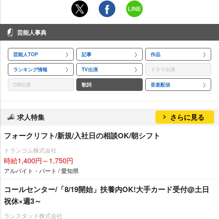
芸能人事典
芸能人TOP
記事
作品
ランキング情報
TV出演
ドラマ出演
CM出演
歌詞
音楽配信
求人特集
さらに見る
フォークリフト/新規/入社日の相談OK/朝シフト
トランコム株式会社
時給1,400円～1,750円
アルバイト・パート / 愛知県
コールセンター/「8/19開始」扶養内OK!大手カード受付@土日
祝休×週3～
ランスタッド株式会社