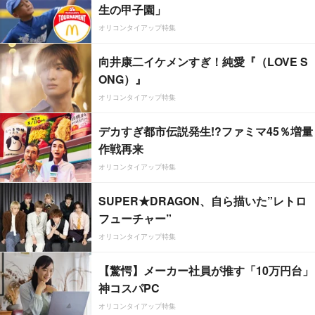
生の甲子園」
オリコンタイアップ特集
向井康二イケメンすぎ！純愛『（LOVE S
ONG）』
オリコンタイアップ特集
デカすぎ都市伝説発生!?ファミマ45％増量
作戦再来
オリコンタイアップ特集
SUPER★DRAGON、自ら描いた”レトロ
フューチャー”
オリコンタイアップ特集
【驚愕】メーカー社員が推す「10万円台」
神コスパPC
オリコンタイアップ特集