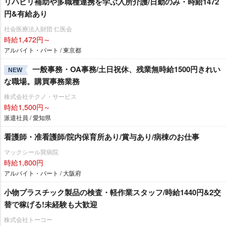
リハビリ補助や多職種連携を学ぶ入所介護/日勤のみ・時給1472
円&有給あり
社会医療法人財団 仁医会
時給1,472円～
アルバイト・パート / 東京都
一般事務・OA事務/土日祝休、残業無時給1500円きれい
NEW
な職場。購買事務業務
株式会社テクノ・サービス
時給1,500円～
派遣社員 / 愛知県
看護師・准看護師/院内保育所あり/賞与あり/病棟のお仕事
マックシール巽病院
時給1,800円
アルバイト・パート / 大阪府
小物プラスチック製品の検査・軽作業スタッフ/時給1440円&2交
替で稼げる!未経験も大歓迎
株式会社トーコー