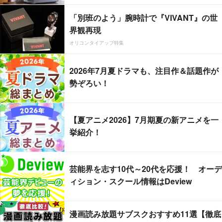
「別班のよう」腕時計で『VIVANT』の世
界観再現
オリコンタイアップ特集
2026年7月夏ドラマも、注目作＆話題作が
勢ぞろい！
【夏アニメ2026】7月期夏の新アニメを一
挙紹介！
芸能界を志す10代～20代を応援！ オーデ
ィション・スクール情報はDeview
漫画読み放題サブスクおすすめ11選【徹底