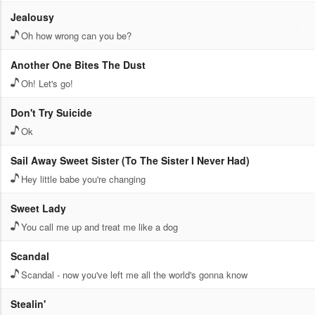
Jealousy
Oh how wrong can you be?
Another One Bites The Dust
Oh! Let's go!
Don't Try Suicide
Ok
Sail Away Sweet Sister (To The Sister I Never Had)
Hey little babe you're changing
Sweet Lady
You call me up and treat me like a dog
Scandal
Scandal - now you've left me all the world's gonna know
Stealin'