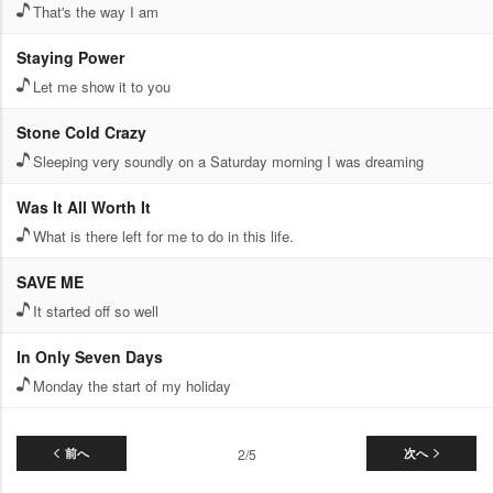
That's the way I am
Staying Power
Let me show it to you
Stone Cold Crazy
Sleeping very soundly on a Saturday morning I was dreaming
Was It All Worth It
What is there left for me to do in this life.
SAVE ME
It started off so well
In Only Seven Days
Monday the start of my holiday
前へ
2/5
次へ