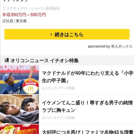
ファナティクス・ジャパン合同会社
年収350万円～550万円
正社員 / 東京都
続きはこちら
sponsored by 求人ボックス
オリコンニュース イチオシ特集
マクドナルドが40年にわたり支える「小学
生の甲子園」
オリコンタイアップ特集
イケメンてんこ盛り！尊すぎる男子の純情
ラブに胸キュン
オリコンタイアップ特集
大好評につき再び！ファミマ名物45％増量