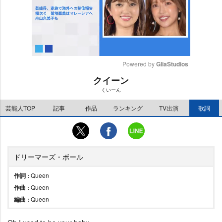
Powered by 
GliaStudios
クイーン
M
くいーん
u
t
芸能人TOP
記事
作品
ランキング
TV出演
歌詞
e
ドリーマーズ・ボール
作詞 :
Queen
作曲 :
Queen
編曲 :
Queen