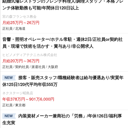
結婚式場レストランのフレンチ料理人/調理スタッフ・本格フレ
ンチ体験勤務も可能/年間休日120日以上
宮の森フランセス教会
月給25万円～26万円
正社員 / 北海道
音響・照明オペレーター/ホテル常駐・週休2日/正社員or契約社
員・現場で技術を活かす・賞与あり/非公開求人
ヒビノメディアテクニカル株式会社
月給20万円～36万円
正社員 / 契約社員 / 派遣社員 / 大阪府
接客・販売スタッフ/職種経験者は給与優遇あり/実質年
NEW
休125日!/20代平均年収555万
ネクステージ昭島店
年収378万円～901万6,000円
正社員 / 東京都
内装資材メーカー兼商社の「労務」/年休126日/福利厚
NEW
生充実