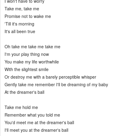
I won't have to worry
Take me, take me
Promise not to wake me
'Till it's morning
It's all been true
Oh take me take me take me
I'm your play thing now
You make my life worthwhile
With the slightest smile
Or destroy me with a barely perceptible whisper
Gently take me remember I'll be dreaming of my baby
At the dreamer's ball
Take me hold me
Remember what you told me
You'd meet me at the dreamer's ball
I'll meet you at the dreamer's ball