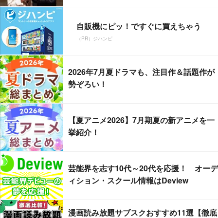
自販機にピッ！ですぐに買えちゃう
（PR）ジハンピ
2026年7月夏ドラマも、注目作＆話題作が
勢ぞろい！
【夏アニメ2026】7月期夏の新アニメを一
挙紹介！
芸能界を志す10代～20代を応援！ オーデ
ィション・スクール情報はDeview
漫画読み放題サブスクおすすめ11選【徹底