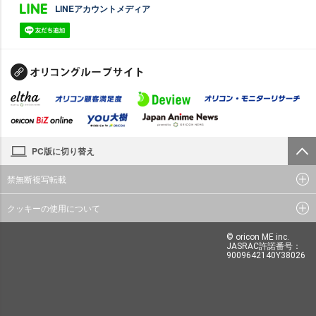
LINEアカウントメディア
PC版に切り替え
禁無断複写転載
クッキーの使用について
© oricon ME inc.
JASRAC許諾番号：
9009642140Y38026