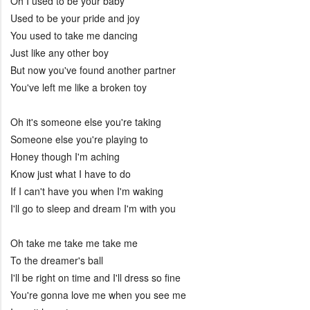
Oh I used to be your baby
Used to be your pride and joy
You used to take me dancing
Just like any other boy
But now you've found another partner
You've left me like a broken toy
Oh it's someone else you're taking
Someone else you're playing to
Honey though I'm aching
Know just what I have to do
If I can't have you when I'm waking
I'll go to sleep and dream I'm with you
Oh take me take me take me
To the dreamer's ball
I'll be right on time and I'll dress so fine
You're gonna love me when you see me