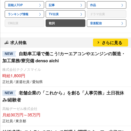
芸能人TOP
記事
作品
ランキング情報
TV出演
ドラマ出演
CM出演
歌詞
音楽配信
求人特集
さらに見る
自動車工場で働こう!カーエアコンやエンジンの製造・
NEW
加工業務/寮完備 denso aichi
株式会社テクノスマイル
時給1,800円
正社員 / 派遣社員 / 愛知県
老舗企業の「これから」を創る「人事労務」土日祝休
NEW
み/経験者
高輪ヂーゼル株式会社
月給30万円～35万円
正社員 / 東京都