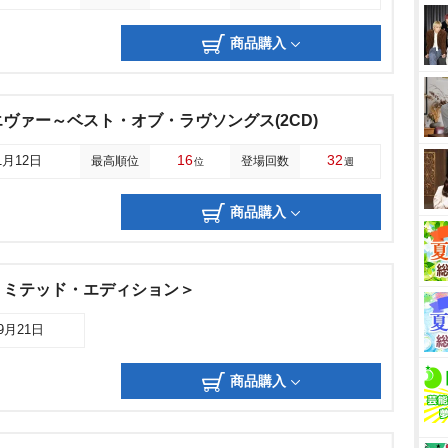
商品購入
ヴァー～ベスト・オブ・ラヴソングス(2CD)
16
32
1月12日
最高順位
登場回数
位
週
商品購入
リミテッド・エディション＞
09月21日
商品購入