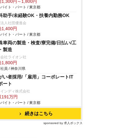
1,300円～1,800円
バイト・パート / 東京都
科助手/未経験OK・扶養内勤務OK
療法人社団優進会
1,400円
バイト・パート / 東京都
殊車両の製造・検査/寮完備/日払い/工
・製造
式会社ライオン社
1,800円
社員 / 神奈川県
がい者採用/「雇用」コーポレートIT
ポート
ァインディ株式会社
191万円
バイト・パート / 東京都
続きはこちら
sponsored by 求人ボックス