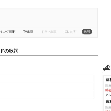
キング情報
TV出演
ドラマ出演
CM出演
歌詞
ドの歌詞
歯
医
時給
アル
歯
医