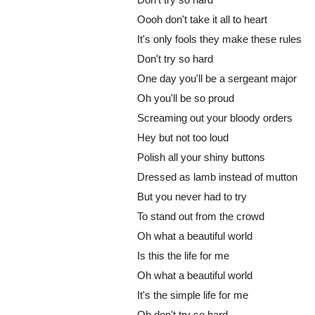
Oooh don't take it all to heart
It's only fools they make these rules
Don't try so hard
One day you'll be a sergeant major
Oh you'll be so proud
Screaming out your bloody orders
Hey but not too loud
Polish all your shiny buttons
Dressed as lamb instead of mutton
But you never had to try
To stand out from the crowd
Oh what a beautiful world
Is this the life for me
Oh what a beautiful world
It's the simple life for me
Oh don't try so hard