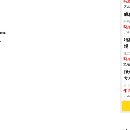
時給
アル
歯
医
時給
ains
アル
特
s
場
株
時給
派遣
障
サ
フ
年収
アル