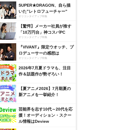
SUPER★DRAGON、自ら描
いた”レトロフューチャー”
オリコンタイアップ特集
【驚愕】メーカー社員が推す
「10万円台」神コスパPC
オリコンタイアップ特集
『VIVANT』限定ウオッチ、プ
ロデューサーの感想は
オリコンタイアップ特集
2026年7月夏ドラマも、注目
作＆話題作が勢ぞろい！
【夏アニメ2026】7月期夏の
新アニメを一挙紹介！
芸能界を志す10代～20代を応
援！オーディション・スクー
ル情報はDeview