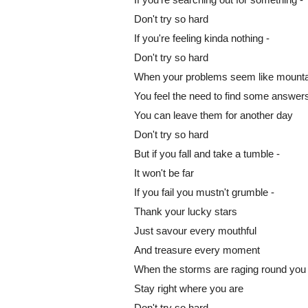
Don't try so hard
If you're feeling kinda nothing -
Don't try so hard
When your problems seem like mount
You feel the need to find some answer
You can leave them for another day
Don't try so hard
But if you fall and take a tumble -
It won't be far
If you fail you mustn't grumble -
Thank your lucky stars
Just savour every mouthful
And treasure every moment
When the storms are raging round you
Stay right where you are
Don't try so hard