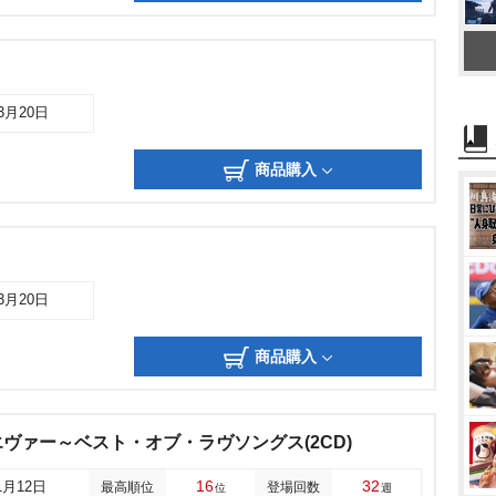
03月20日
商品購入
03月20日
商品購入
ヴァー～ベスト・オブ・ラヴソングス(2CD)
16
32
1月12日
最高順位
登場回数
位
週