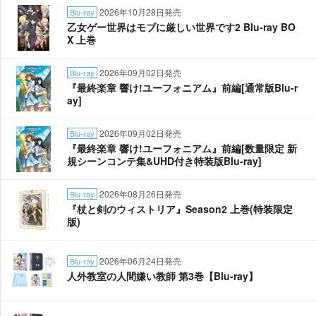
2026年10月28日発売
Blu-ray
乙女ゲー世界はモブに厳しい世界です2 Blu-ray BO
X 上巻
2026年09月02日発売
Blu-ray
『最終楽章 響け!ユーフォニアム』前編[通常版Blu-r
ay]
2026年09月02日発売
Blu-ray
『最終楽章 響け!ユーフォニアム』前編[数量限定 新
規シーンコンテ集&UHD付き特装版Blu-ray]
2026年08月26日発売
Blu-ray
『杖と剣のウィストリア』Season2 上巻(特装限定
版)
2026年06月24日発売
Blu-ray
人外教室の人間嫌い教師 第3巻【Blu-ray】