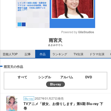
Powered by 
GliaStudios
雨宮天
M
あまみやそら
u
t
芸能人TOP
記事
作品
ランキング
TV出演
ドラマ出演
e
雨宮天の作品
すべて
シングル
アルバム
DVD
Blu-ray
2027年01月27日発売
Blu-ray
TVアニメ「彼女、お借りします」第5期 Blu-ray 下
巻