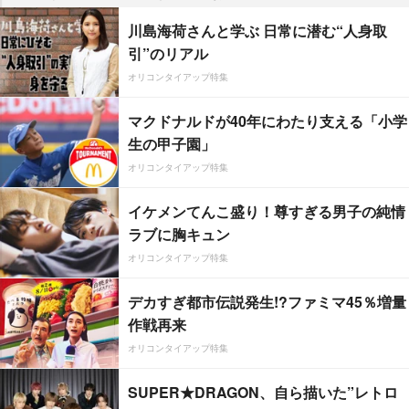
川島海荷さんと学ぶ 日常に潜む“人身取
引”のリアル
オリコンタイアップ特集
マクドナルドが40年にわたり支える「小学
生の甲子園」
オリコンタイアップ特集
イケメンてんこ盛り！尊すぎる男子の純情
ラブに胸キュン
オリコンタイアップ特集
デカすぎ都市伝説発生!?ファミマ45％増量
作戦再来
オリコンタイアップ特集
SUPER★DRAGON、自ら描いた”レトロ