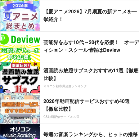
【夏アニメ2026】7月期夏の新アニメを一
挙紹介！
芸能界を志す10代～20代を応援！ オーデ
ィション・スクール情報はDeview
漫画読み放題サブスクおすすめ11選【徹底
比較】
オリコン顧客満足度ランキング
2026年動画配信サービスおすすめ40選
【徹底比較】
CS動画配信サービス20選
毎週の音楽ランキングから、ヒットの推移