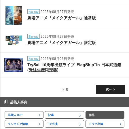
2025年08月27日発売
Blu-ray
劇場アニメ『メイクアガール』通常版
2025年08月27日発売
Blu-ray
劇場アニメ『メイクアガール』限定版
2025年08月06日発売
Blu-ray
TrySail 10周年出航ライブ“FlagShip”in 日本武道館
(受注生産限定盤)
1/15
次へ
芸能人事典
芸能人TOP
記事
作品
ランキング情報
TV出演
ドラマ出演