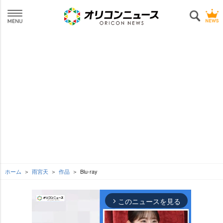
ホーム
雨宮天
作品
Blu-ray
このニュースを見る
arrow_forward_ios