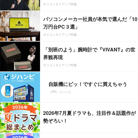
オリコンタイアップ特集
パソコンメーカー社員が本気で選んだ「10
万円台PC３選」
オリコンタイアップ特集
「別班のよう」腕時計で『VIVANT』の世
界観再現
オリコンタイアップ特集
自販機にピッ！ですぐに買えちゃう
（PR）ジハンピ
2026年7月夏ドラマも、注目作＆話題作が
勢ぞろい！