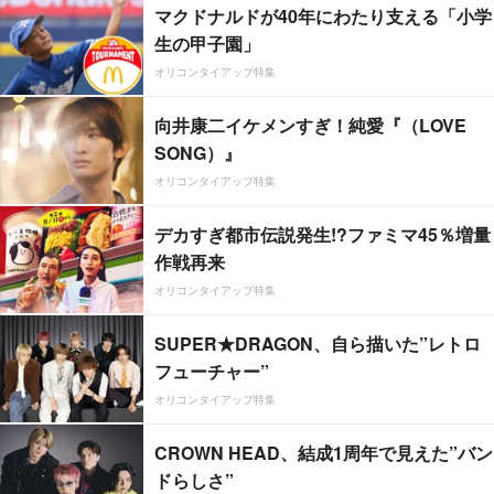
マクドナルドが40年にわたり支える「小学
生の甲子園」
オリコンタイアップ特集
向井康二イケメンすぎ！純愛『（LOVE
SONG）』
オリコンタイアップ特集
デカすぎ都市伝説発生!?ファミマ45％増量
作戦再来
オリコンタイアップ特集
SUPER★DRAGON、自ら描いた”レトロ
フューチャー”
オリコンタイアップ特集
CROWN HEAD、結成1周年で見えた”バン
ドらしさ”