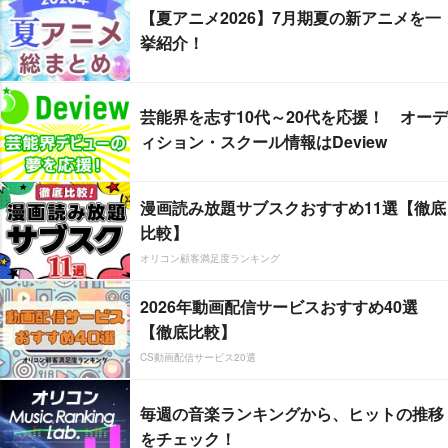
【夏アニメ2026】7月期夏の新アニメを一
挙紹介！
芸能界を志す10代～20代を応援！ オーデ
ィション・スクール情報はDeview
漫画読み放題サブスクおすすめ11選【徹底
比較】
オリコン顧客満足度ランキング
2026年動画配信サービスおすすめ40選
【徹底比較】
CS動画配信サービス20選
毎週の音楽ランキングから、ヒットの推移
をチェック！