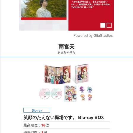
Powered by 
GliaStudios
雨宮天
M
あまみやそら
u
t
e
Blu-ray
笑顔のたえない職場です。 Blu-ray BOX
最高順位：
18
位
登場回数：
1
回