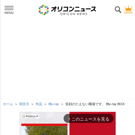
ホーム
雨宮天
作品
Blu-ray
笑顔のたえない職場です。 Blu-ray BOX
このニュースを見る
arrow_forward_ios