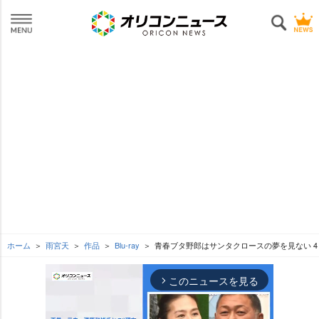
ホーム
雨宮天
作品
Blu-ray
青春ブタ野郎はサンタクロースの夢を見ない 
このニュースを見る
arrow_forward_ios