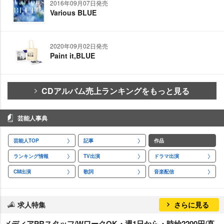
2016年09月07日発売
Various BLUE
2020年09月02日発売
Paint it,BLUE
CDアルバム売上ランキングをもっと見る
芸能人事典
芸能人TOP
記事
作品
ランキング情報
TV出演
ドラマ出演
CM出演
歌詞
音楽配信
求人特集
さらに見る
メディアPRスタッフ/WワークOK・週1日から・時給2200円/直