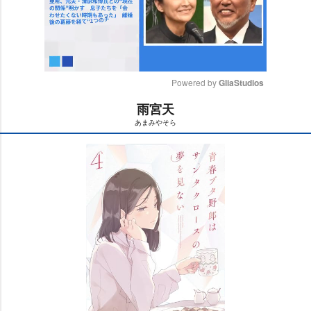
Powered by 
GliaStudios
雨宮天
M
あまみやそら
u
t
e