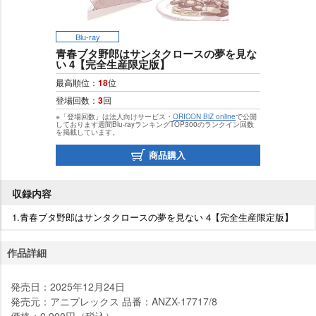
Blu-ray
青春ブタ野郎はサンタクロースの夢を見な
い 4【完全生産限定版】
最高順位：
18
位
登場回数：
3
回
※「登場回数」は法人向けサービス・
ORICON BiZ online
で公開
しております週間Blu-rayランキングTOP300のランクイン回数
を掲載しています。
商品購入
収録内容
1.青春ブタ野郎はサンタクロースの夢を見ない 4【完全生産限定版】
作品詳細
発売日：2025年12月24日
発売元：アニプレックス 品番：ANZX-17717/8
価格：9,900円（税込）