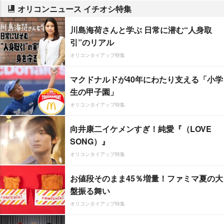
オリコンニュース イチオシ特集
川島海荷さんと学ぶ 日常に潜む“人身取
引”のリアル
オリコンタイアップ特集
マクドナルドが40年にわたり支える「小学
生の甲子園」
オリコンタイアップ特集
向井康二イケメンすぎ！純愛『（LOVE
SONG）』
オリコンタイアップ特集
お値段そのまま45％増量！ファミマ夏の大
盤振る舞い
オリコンタイアップ特集