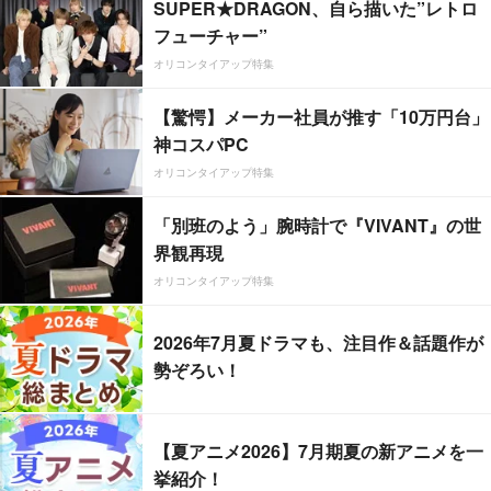
SUPER★DRAGON、自ら描いた”レトロ
フューチャー”
オリコンタイアップ特集
【驚愕】メーカー社員が推す「10万円台」
神コスパPC
オリコンタイアップ特集
「別班のよう」腕時計で『VIVANT』の世
界観再現
オリコンタイアップ特集
2026年7月夏ドラマも、注目作＆話題作が
勢ぞろい！
【夏アニメ2026】7月期夏の新アニメを一
挙紹介！