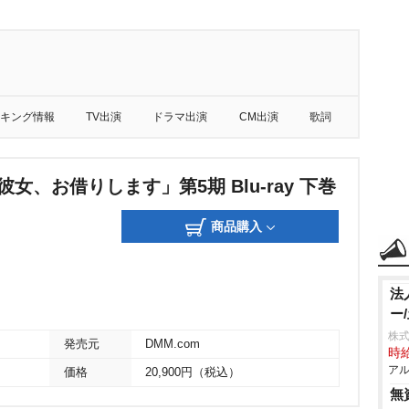
キング情報
TV出演
ドラマ出演
CM出演
歌詞
彼女、お借りします」第5期 Blu-ray 下巻
商品購入
法
ー
株式
発売元
DMM.com
時給
アル
価格
20,900円（税込）
無