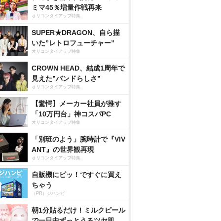
ミマ45％増量作戦再来
オリコンタイアップ特集
SUPER★DRAGON、自ら描
いた”レトロフューチャー”
オリコンタイアップ特集
CROWN HEAD、結成1周年で
見えた”バンドらしさ”
オリコンタイアップ特集
【驚愕】メーカー社員が推す
「10万円台」神コスパPC
オリコンタイアップ特集
「別班のよう」腕時計で『VIV
ANT』の世界観再現
オリコンタイアップ特集
自販機にピッ！ですぐに買え
ちゃう
（PR）ジハンピ
朝1分貼るだけ！ミルクピール
で一日中ずっとうるツヤ肌