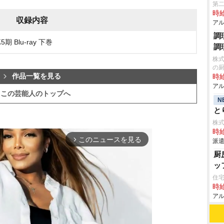
第
時給
収録内容
アル
調
Blu-ray 下巻
調
株式
の
作品一覧を見る
時給
アル
この芸能人のトップへ
N
と
株
時給
このニュースを見る
arrow_forward_ios
派遣
厨
ッ
住
時給
アル