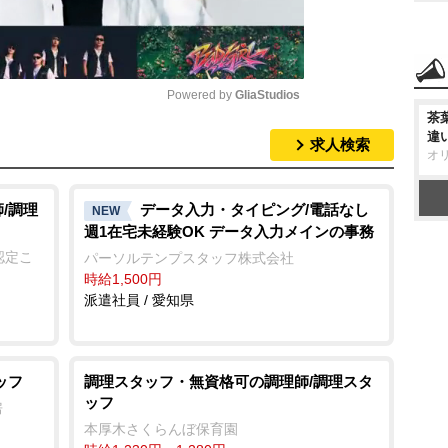
Powered by 
GliaStudios
茶
違
求人検索
M
オ
u
t
/調理
データ入力・タイピング/電話なし
NEW
週1在宅未経験OK データ入力メインの事務
e
認定こ
パーソルテンプスタッフ株式会社
時給1,500円
派遣社員 / 愛知県
ッフ
調理スタッフ・無資格可の調理師/調理スタ
ッフ
房
本厚木さくらんぼ保育園