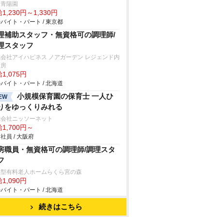
二青陽園
1,230円～1,330円
バイト・パート / 東京都
理補助スタッフ・無資格可の調理師/
理スタッフ
会社アイハピネス ノアガーデン レジェンド内
厨房
1,075円
バイト・パート / 北海道
小規模保育園の保育士 一人ひ
EW
りをゆっくりみれる
式会社ニッソーネット
1,700円～
社員 / 大阪府
房職員・無資格可の調理師/調理スタ
フ
宅型有料老人ホームらくら宮の森
1,090円
バイト・パート / 北海道
続きはこちら