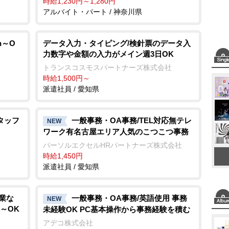
時給1,230円～1,280円
アルバイト・パート / 神奈川県
h～O
データ入力・タイピング/検針票のデータ入
力数字や金額の入力がメイン週3日OK
トランスコスモスパートナーズ株式会社
時給1,500円～
派遣社員 / 愛知県
タッフ
一般事務・OA事務/TEL対応無テレ
NEW
ワーク有名古屋エリア人気のこつこつ事務
パーソルエクセルHRパートナーズ株式会社
時給1,450円
派遣社員 / 愛知県
業な
一般事務・OA事務/英語使用 事務
NEW
3～OK
未経験OK PC基本操作から事務経験を積む
アデコ株式会社