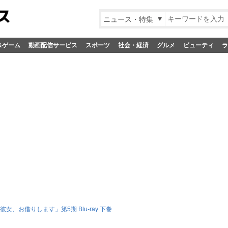
ニュース・特集
&ゲーム
動画配信サービス
スポーツ
社会・経済
グルメ
ビューティ
ラ
彼女、お借りします」第5期 Blu-ray 下巻