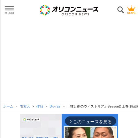
ホーム
雨宮天
作品
Blu-ray
『杖と剣のウィストリア』Season2 上巻(特装
このニュースを見る
arrow_forward_ios