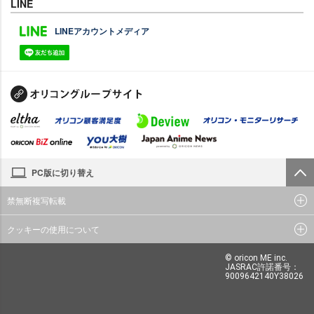
LINE
LINEアカウントメディア
PC版に切り替え
禁無断複写転載
クッキーの使用について
© oricon ME inc.
JASRAC許諾番号：
9009642140Y38026