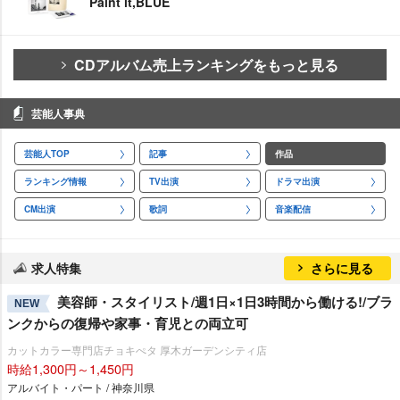
Paint it,BLUE
CDアルバム売上ランキングをもっと見る
芸能人事典
芸能人TOP
記事
作品
ランキング情報
TV出演
ドラマ出演
CM出演
歌詞
音楽配信
求人特集
さらに見る
美容師・スタイリスト/週1日×1日3時間から働ける!/ブラ
NEW
ンクからの復帰や家事・育児との両立可
カットカラー専門店チョキぺタ 厚木ガーデンシティ店
時給1,300円～1,450円
アルバイト・パート / 神奈川県