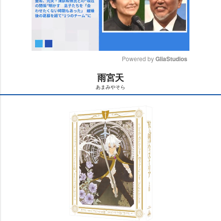
Powered by 
GliaStudios
雨宮天
M
あまみやそら
u
t
e