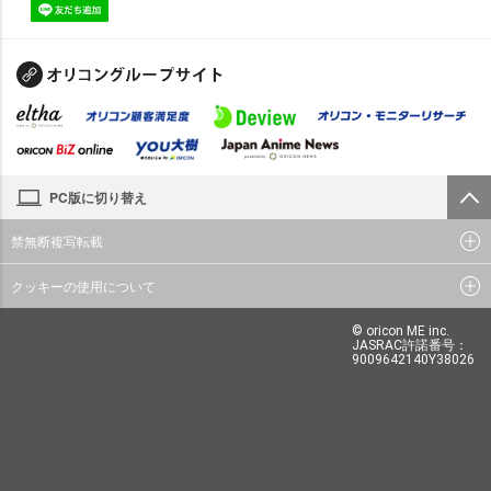
PC版に切り替え
禁無断複写転載
クッキーの使用について
© oricon ME inc.
JASRAC許諾番号：
9009642140Y38026