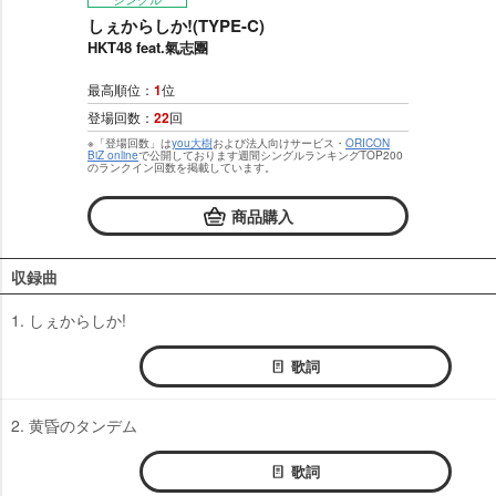
しぇからしか!(TYPE-C)
HKT48 feat.氣志團
最高順位：
1
位
登場回数：
22
回
※「登場回数」は
you大樹
および法人向けサービス・
ORICON
BiZ online
で公開しております週間シングルランキングTOP200
のランクイン回数を掲載しています。
商品購入
収録曲
1. しぇからしか!
歌詞
2. 黄昏のタンデム
歌詞