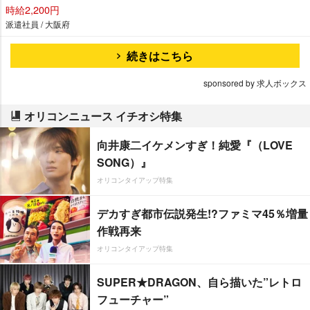
時給2,200円
派遣社員 / 大阪府
続きはこちら
sponsored by 求人ボックス
オリコンニュース イチオシ特集
向井康二イケメンすぎ！純愛『（LOVE
SONG）』
オリコンタイアップ特集
デカすぎ都市伝説発生!?ファミマ45％増量
作戦再来
オリコンタイアップ特集
SUPER★DRAGON、自ら描いた”レトロ
フューチャー”