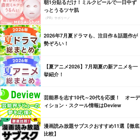
朝1分貼るだけ！ミルクピールで一日中ず
っとうるツヤ肌
（PR）サボリーノ
2026年7月夏ドラマも、注目作＆話題作が
勢ぞろい！
【夏アニメ2026】7月期夏の新アニメを一
挙紹介！
芸能界を志す10代～20代を応援！ オーデ
ィション・スクール情報はDeview
漫画読み放題サブスクおすすめ11選【徹底
比較】