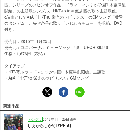
園」シリーズのスピンオフ作品、ドラマ「マジすか学園0 木更津乱
闘編」の主題歌シングル。HKT48 feat.氣志團の歌う主題歌他、
c/w曲としてAiiA「HKT48 栄光のラビリンス」のCMソング「黄昏
のタンデム」、矢吹奈子の歌う「いじわるチュー」を収録。DVD
付き。
発売日：2015年11月25日
発売元：ユニバーサル ミュージック 品番：UPCH-89249
価格：1,676円（税込）
タイアップ
・NTV系ドラマ「マジすか学園0 木更津乱闘編」主題歌
・AiiA「HKT48 栄光のラビリンス」CMソング
関連作品
2015年11月25日発売
シングル
しぇからしか!(TYPE-A)