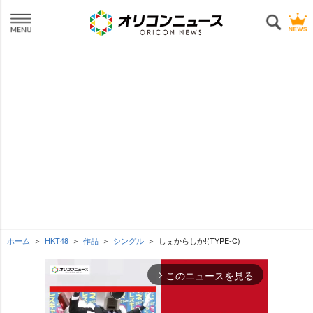
ホーム
HKT48
作品
シングル
しぇからしか!(TYPE-C)
このニュースを見る
arrow_forward_ios