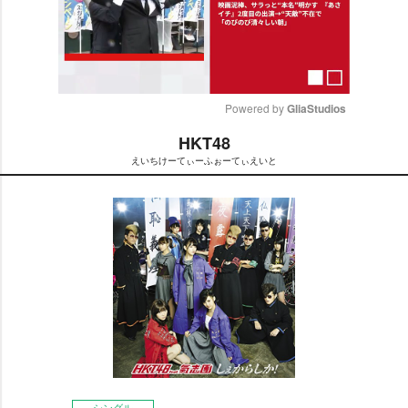
Powered by 
GliaStudios
HKT48
M
えいちけーてぃーふぉーてぃえいと
u
t
e
シングル