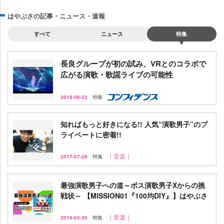
はやぶさの記事・ニュース・速報
すべて
ニュース
特集
長良グループが初の試み、VRとのコラボで
広がる演歌・歌謡ライブの可能性
2018-06-22
特集
知ればもっと好きになる!! 人気“演歌男子”のプ
ライベートに密着!!
｜音楽｜
2017-07-26
特集
最強演歌男子への道～ボス演歌男子Xからの挑
戦状～ 【MISSION01『100均DIY』】はやぶさ
｜音楽｜
2016-03-30
特集