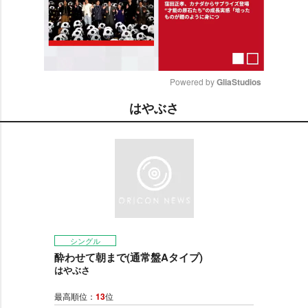
Powered by 
GliaStudios
はやぶさ
M
u
t
e
シングル
酔わせて朝まで(通常盤Aタイプ)
はやぶさ
最高順位：
13
位