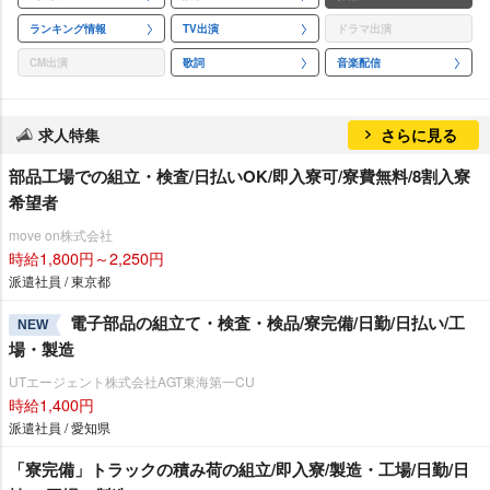
ランキング情報
TV出演
ドラマ出演
CM出演
歌詞
音楽配信
求人特集
さらに見る
部品工場での組立・検査/日払いOK/即入寮可/寮費無料/8割入寮
希望者
move on株式会社
時給1,800円～2,250円
派遣社員 / 東京都
電子部品の組立て・検査・検品/寮完備/日勤/日払い/工
NEW
場・製造
UTエージェント株式会社AGT東海第一CU
時給1,400円
派遣社員 / 愛知県
「寮完備」トラックの積み荷の組立/即入寮/製造・工場/日勤/日