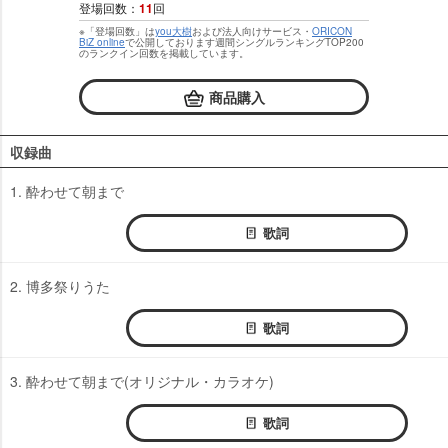
登場回数：
11
回
※「登場回数」は
you大樹
および法人向けサービス・
ORICON
BiZ online
で公開しております週間シングルランキングTOP200
のランクイン回数を掲載しています。
商品購入
収録曲
1. 酔わせて朝まで
歌詞
2. 博多祭りうた
歌詞
3. 酔わせて朝まで(オリジナル・カラオケ)
歌詞