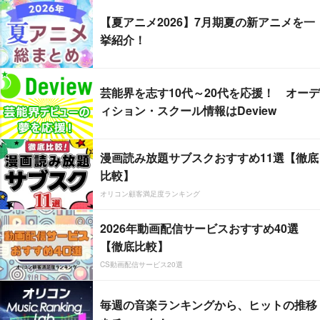
【夏アニメ2026】7月期夏の新アニメを一
挙紹介！
芸能界を志す10代～20代を応援！ オーデ
ィション・スクール情報はDeview
漫画読み放題サブスクおすすめ11選【徹底
比較】
オリコン顧客満足度ランキング
2026年動画配信サービスおすすめ40選
【徹底比較】
CS動画配信サービス20選
毎週の音楽ランキングから、ヒットの推移