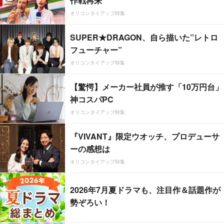
作戦再来
オリコンタイアップ特集
SUPER★DRAGON、自ら描いた”レトロ
フューチャー”
オリコンタイアップ特集
【驚愕】メーカー社員が推す「10万円台」
神コスパPC
オリコンタイアップ特集
『VIVANT』限定ウオッチ、プロデューサ
ーの感想は
オリコンタイアップ特集
2026年7月夏ドラマも、注目作＆話題作が
勢ぞろい！