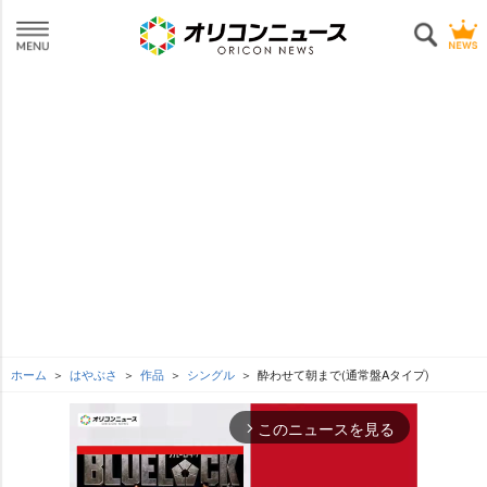
ホーム
はやぶさ
作品
シングル
酔わせて朝まで(通常盤Aタイプ)
このニュースを見る
arrow_forward_ios