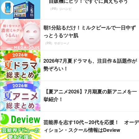
自販機にピッ！ですぐに買えちゃう
（PR）ジハンピ
朝1分貼るだけ！ミルクピールで一日中ず
っとうるツヤ肌
（PR）サボリーノ
2026年7月夏ドラマも、注目作＆話題作が
勢ぞろい！
【夏アニメ2026】7月期夏の新アニメを一
挙紹介！
芸能界を志す10代～20代を応援！ オーデ
ィション・スクール情報はDeview