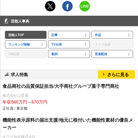
芸能人事典
芸能人TOP
記事
作品
ランキング情報
TV出演
ドラマ出演
CM出演
歌詞
音楽配信
求人特集
さらに見る
食品商社の品質保証担当/大手商社グループ菓子専門商社
株式会社山星屋
年収560万円～670万円
正社員 / 東京都
機能性表示原料の届出支援/地元に根付いた機能性素材の優良メ
ーカー
オリザ油化株式会社