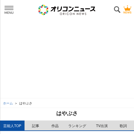
ホーム
はやぶさ
はやぶさ
芸能人TOP
記事
作品
ランキング
TV出演
歌詞