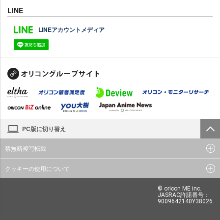
LINE
LINEアカウントメディア
PC版に切り替え
禁無断複写転載
クッキーの使用について
© oricon ME inc.
JASRAC許諾番号：
9009642140Y38026