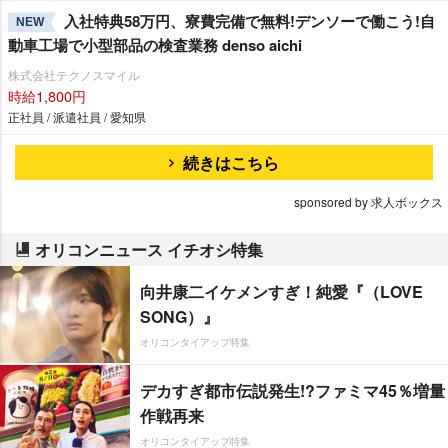
入社特典58万円、寮費完備で無料!デンソーで働こう!自
NEW
動車工場で小型部品の検査業務 denso aichi
株式会社テクノスマイル
時給1,800円
正社員 / 派遣社員 / 愛知県
続きはこちら
sponsored by 求人ボックス
オリコンニュース イチオシ特集
向井康二イケメンすぎ！純愛『（LOVE
SONG）』
オリコンタイアップ特集
デカすぎ都市伝説発生!?ファミマ45％増量
作戦再来
オリコンタイアップ特集