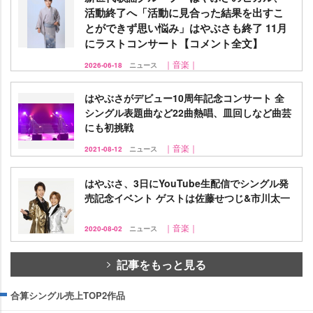
活動終了へ「活動に見合った結果を出すこ
とができず思い悩み」はやぶさも終了 11月
にラストコンサート【コメント全文】
｜音楽｜
2026-06-18
ニュース
はやぶさがデビュー10周年記念コンサート 全
シングル表題曲など22曲熱唱、皿回しなど曲芸
にも初挑戦
｜音楽｜
2021-08-12
ニュース
はやぶさ、3日にYouTube生配信でシングル発
売記念イベント ゲストは佐藤せつじ&市川太一
｜音楽｜
2020-08-02
ニュース
記事をもっと見る
合算シングル売上TOP2作品