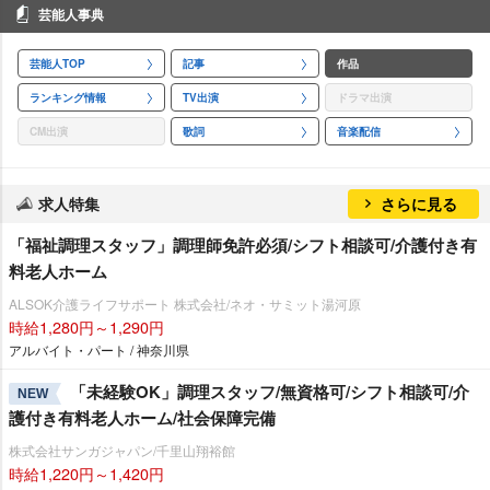
芸能人事典
芸能人TOP
記事
作品
ランキング情報
TV出演
ドラマ出演
CM出演
歌詞
音楽配信
求人特集
さらに見る
「福祉調理スタッフ」調理師免許必須/シフト相談可/介護付き有
料老人ホーム
ALSOK介護ライフサポート 株式会社/ネオ・サミット湯河原
時給1,280円～1,290円
アルバイト・パート / 神奈川県
「未経験OK」調理スタッフ/無資格可/シフト相談可/介
NEW
護付き有料老人ホーム/社会保障完備
株式会社サンガジャパン/千里山翔裕館
時給1,220円～1,420円