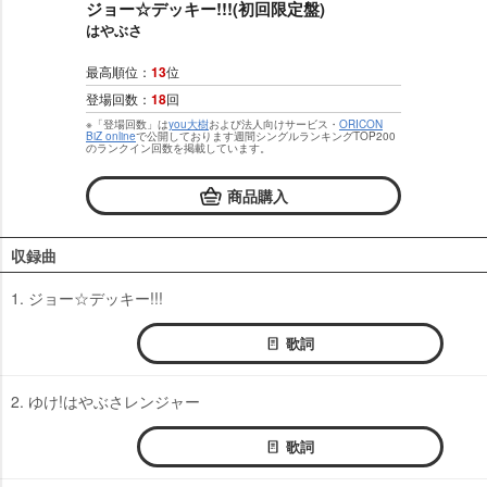
ジョー☆デッキー!!!(初回限定盤)
はやぶさ
最高順位：
13
位
登場回数：
18
回
※「登場回数」は
you大樹
および法人向けサービス・
ORICON
BiZ online
で公開しております週間シングルランキングTOP200
のランクイン回数を掲載しています。
商品購入
収録曲
1. ジョー☆デッキー!!!
歌詞
2. ゆけ!はやぶさレンジャー
歌詞