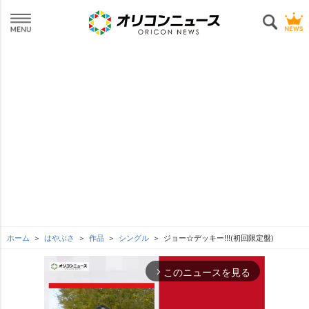
ホーム
はやぶさ
作品
シングル
ジョー☆デッキー!!!(初回限定盤)
このニュースを見る
arrow_forward_ios