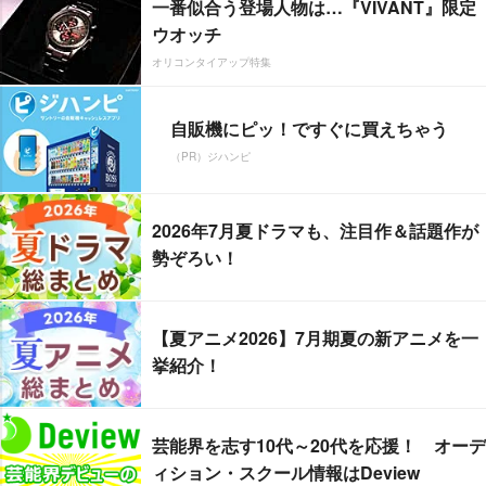
一番似合う登場人物は…『VIVANT』限定
ウオッチ
オリコンタイアップ特集
自販機にピッ！ですぐに買えちゃう
（PR）ジハンピ
2026年7月夏ドラマも、注目作＆話題作が
勢ぞろい！
【夏アニメ2026】7月期夏の新アニメを一
挙紹介！
芸能界を志す10代～20代を応援！ オーデ
ィション・スクール情報はDeview