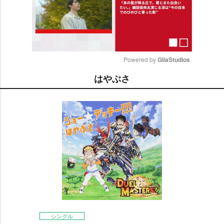
Powered by 
GliaStudios
はやぶさ
M
u
t
e
シングル