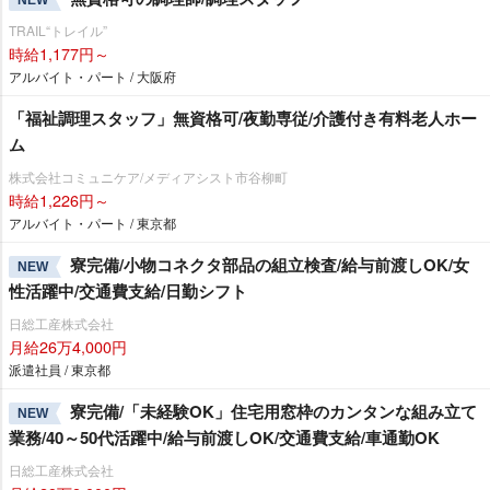
TRAIL“トレイル”
時給1,177円～
アルバイト・パート / 大阪府
「福祉調理スタッフ」無資格可/夜勤専従/介護付き有料老人ホー
ム
株式会社コミュニケア/メディアシスト市谷柳町
時給1,226円～
アルバイト・パート / 東京都
寮完備/小物コネクタ部品の組立検査/給与前渡しOK/女
NEW
性活躍中/交通費支給/日勤シフト
日総工産株式会社
月給26万4,000円
派遣社員 / 東京都
寮完備/「未経験OK」住宅用窓枠のカンタンな組み立て
NEW
業務/40～50代活躍中/給与前渡しOK/交通費支給/車通勤OK
日総工産株式会社