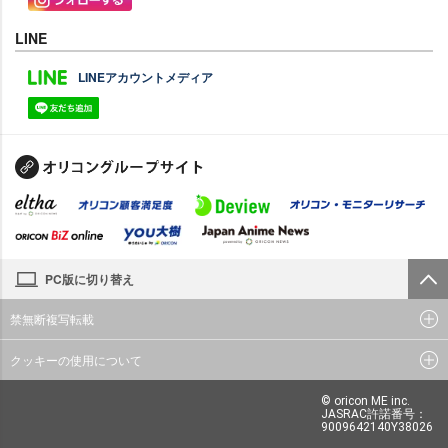
LINE
LINEアカウントメディア
PC版に切り替え
禁無断複写転載
クッキーの使用について
© oricon ME inc.
JASRAC許諾番号：
9009642140Y38026