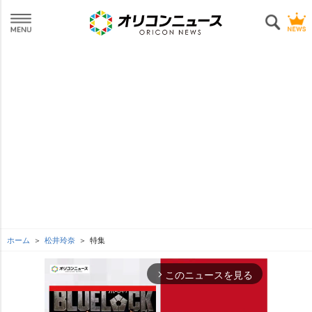
ホーム
松井玲奈
特集
このニュースを見る
arrow_forward_ios