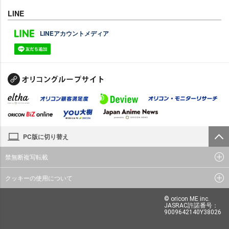
LINE
LINEアカウントメディア
PC版に切り替え
禁無断複写転載
クッキーの使用について
© oricon ME inc.
JASRAC許諾番号：
9009642140Y38026