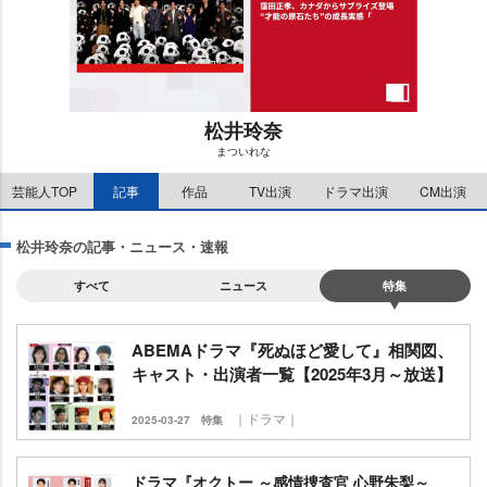
松井玲奈
まついれな
M
芸能人TOP
記事
作品
TV出演
ドラマ出演
CM出演
u
t
e
松井玲奈の記事・ニュース・速報
すべて
ニュース
特集
ABEMAドラマ『死ぬほど愛して』相関図、
キャスト・出演者一覧【2025年3月～放送】
｜ドラマ｜
2025-03-27
特集
ドラマ『オクトー ～感情捜査官 心野朱梨～