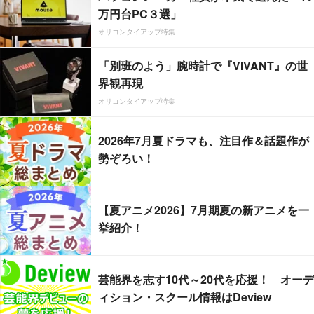
万円台PC３選」
オリコンタイアップ特集
「別班のよう」腕時計で『VIVANT』の世
界観再現
オリコンタイアップ特集
2026年7月夏ドラマも、注目作＆話題作が
勢ぞろい！
【夏アニメ2026】7月期夏の新アニメを一
挙紹介！
芸能界を志す10代～20代を応援！ オーデ
ィション・スクール情報はDeview