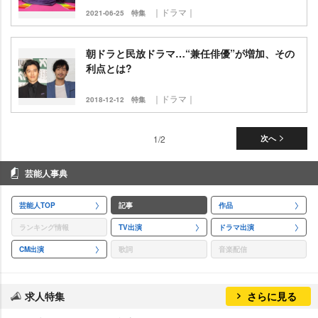
｜ドラマ｜
2021-06-25
特集
朝ドラと民放ドラマ…“兼任俳優”が増加、その
利点とは?
｜ドラマ｜
2018-12-12
特集
1/2
次へ
芸能人事典
芸能人TOP
記事
作品
ランキング情報
TV出演
ドラマ出演
CM出演
歌詞
音楽配信
求人特集
さらに見る