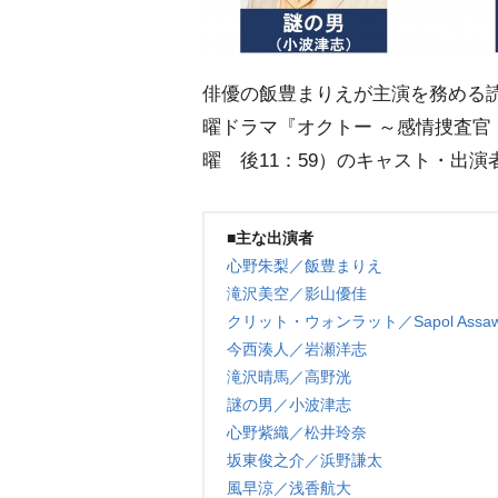
俳優の飯豊まりえが主演を務める読
曜ドラマ『オクトー ～感情捜査官 
曜 後11：59）のキャスト・出
■主な出演者
心野朱梨／飯豊まりえ
滝沢美空／影山優佳
クリット・ウォンラット／Sapol Assawa
今西湊人／岩瀬洋志
滝沢晴馬／高野洸
謎の男／小波津志
心野紫織／松井玲奈
坂東俊之介／浜野謙太
風早涼／浅香航大