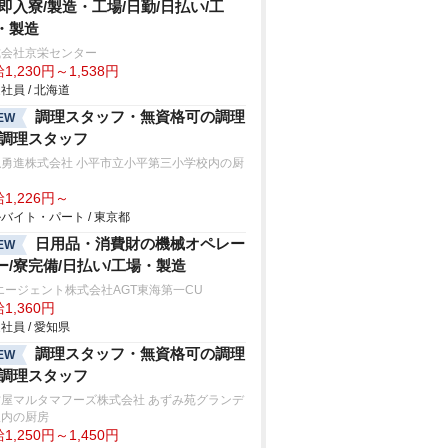
/即入寮/製造・工場/日勤/日払い/工
・製造
式会社京栄センター
1,230円～1,538円
社員 / 北海道
調理スタッフ・無資格可の調理
EW
/調理スタッフ
隠勇進株式会社 小平市立小平第三小学校内の厨
1,226円～
バイト・パート / 東京都
日用品・消費財の機械オペレー
EW
ー/寮完備/日払い/工場・製造
エージェント株式会社AGT東海第一CU
1,360円
社員 / 愛知県
調理スタッフ・無資格可の調理
EW
/調理スタッフ
古屋マルタマフーズ株式会社 あずみ苑グランデ
沢内の厨房
1,250円～1,450円