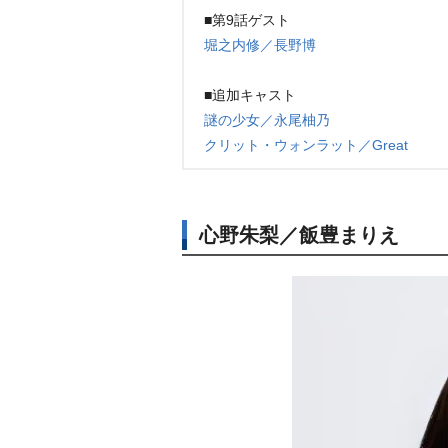
■第9話ゲスト
堀之内修／長野博
■追加キャスト
謎の少女／永尾柚乃
クリット・ウォンラット／Great
心野朱梨／飯豊まりえ