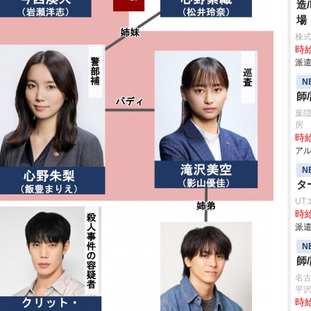
造
場
株
時給
派遣
N
師
葉
房
時給
アル
N
タ
UT
時給
派遣
N
師
名
平
時給