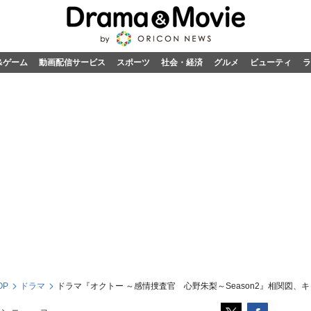
&ゲーム
動画配信サービス
スポーツ
社会・経済
グルメ
ビューティ
ラ
OP
ドラマ
ドラマ『オクトー ～感情捜査官 心野朱梨～Season2』相関図、キ