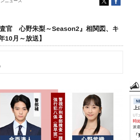
コンニュース
査官 心野朱梨～Season2』相関図、キ
年10月～放送】
6）
N
上
UT
時給
派遣
「