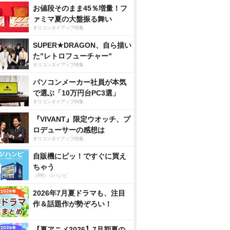
お値段そのまま45％増量！フ
ァミマ夏の大盤振る舞い
オリコンタイアップ特集
SUPER★DRAGON、自ら描い
た”レトロフューチャー”
オリコンタイアップ特集
パソコンメーカー社員が本気
で選ぶ「10万円台PC3選」
オリコンタイアップ特集
『VIVANT』限定ウオッチ、プ
ロデューサーの感想は
オリコンタイアップ特集
自販機にピッ！ですぐに買え
ちゃう
（PR）ジハンピ
2026年7月夏ドラマも、注目
作＆話題作が勢ぞろい！
【夏アニメ2026】7月期夏の