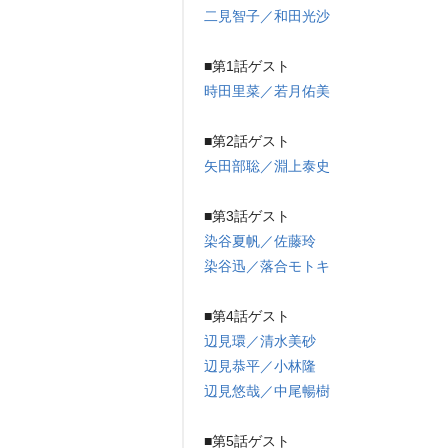
二見智子／和田光沙
■第1話ゲスト
時田里菜／若月佑美
■第2話ゲスト
矢田部聡／淵上泰史
■第3話ゲスト
染谷夏帆／佐藤玲
染谷迅／落合モトキ
■第4話ゲスト
辺見環／清水美砂
辺見恭平／小林隆
辺見悠哉／中尾暢樹
■第5話ゲスト