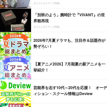
オリコンタイアップ特集
「別班のよう」腕時計で『VIVANT』の世
界観再現
オリコンタイアップ特集
2026年7月夏ドラマも、注目作＆話題作が
勢ぞろい！
【夏アニメ2026】7月期夏の新アニメを一
挙紹介！
芸能界を志す10代～20代を応援！ オーデ
ィション・スクール情報はDeview