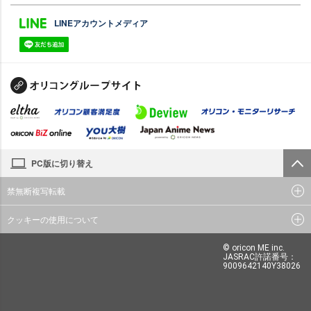
LINEアカウントメディア
PC版に切り替え
禁無断複写転載
クッキーの使用について
© oricon ME inc.
JASRAC許諾番号：
9009642140Y38026