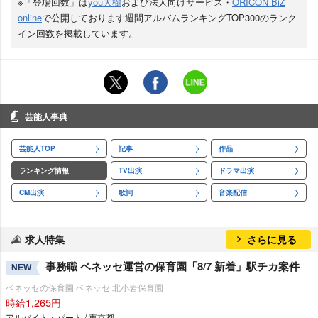
※「登場回数」は
you大樹
および法人向けサービス・
ORICON BiZ
online
で公開しております週間アルバムランキングTOP300のランク
イン回数を掲載しています。
芸能人事典
芸能人TOP
記事
作品
ランキング情報
TV出演
ドラマ出演
CM出演
歌詞
音楽配信
求人特集
さらに見る
事務職 ベネッセ運営の保育園「8/7 新着」駅チカ案件
NEW
ベネッセの保育園 ベネッセ 北小岩保育園
時給1,265円
アルバイト・パート / 東京都