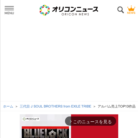
ホーム
三代目 J SOUL BROTHERS from EXILE TRIBE
アルバム売上TOP13作品
このニュースを見る
arrow_forward_ios