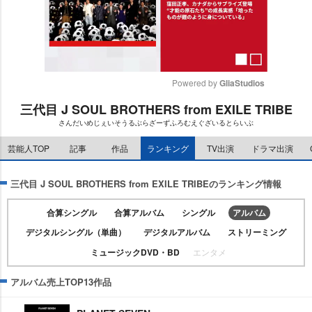
Powered by 
GliaStudios
三代目 J SOUL BROTHERS from EXILE TRIBE
M
さんだいめじぇいそうるぶらざーずふろむえぐざいるとらいぶ
u
t
芸能人TOP
記事
作品
ランキング
TV出演
ドラマ出演
e
三代目 J SOUL BROTHERS from EXILE TRIBEのランキング情報
合算シングル
合算アルバム
シングル
アルバム
デジタルシングル（単曲）
デジタルアルバム
ストリーミング
ミュージックDVD・BD
エンタメ
アルバム売上TOP13作品