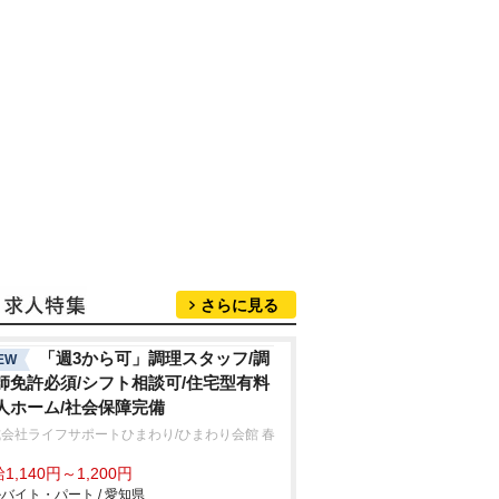
さらに見る
「週3から可」調理スタッフ/調
EW
師免許必須/シフト相談可/住宅型有料
人ホーム/社会保障完備
会社ライフサポートひまわり/ひまわり会館 春
1,140円～1,200円
バイト・パート / 愛知県