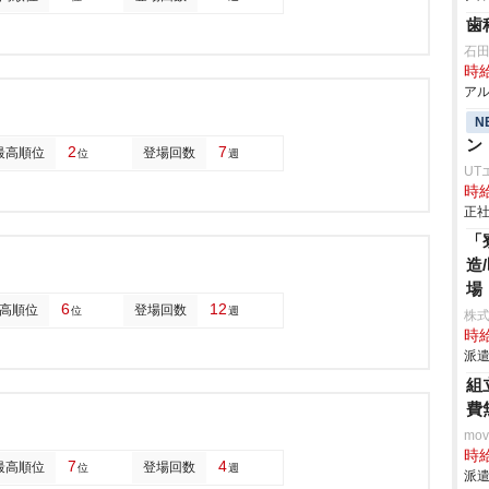
歯
石
時給
アル
N
ン
2
7
最高順位
登場回数
位
週
UT
時給
正社
「
造
場
6
12
高順位
登場回数
位
週
株
時給
派遣
組
費
mo
時給
7
4
最高順位
登場回数
位
週
派遣