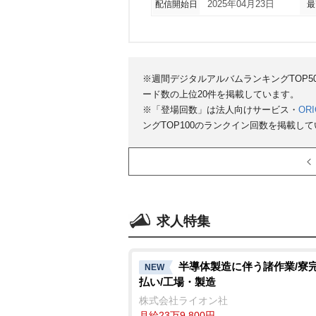
配信開始日
2025年04月23日
最
※週間デジタルアルバムランキングTOP
ード数の上位20件を掲載しています。
※「登場回数」は法人向けサービス・
ORI
ングTOP100のランクイン回数を掲載し
求人特集
半導体製造に伴う諸作業/寮完
NEW
払い/工場・製造
株式会社ライオン社
月給23万9,800円