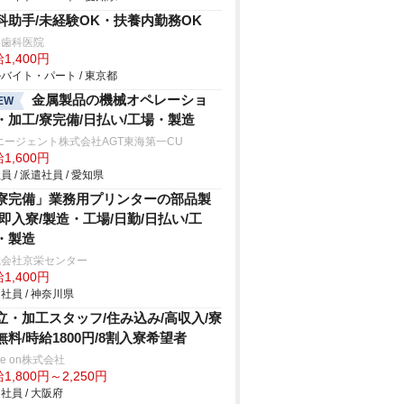
科助手/未経験OK・扶養内勤務OK
田歯科医院
1,400円
バイト・パート / 東京都
金属製品の機械オペレーショ
EW
・加工/寮完備/日払い/工場・製造
エージェント株式会社AGT東海第一CU
1,600円
員 / 派遣社員 / 愛知県
寮完備」業務用プリンターの部品製
/即入寮/製造・工場/日勤/日払い/工
・製造
式会社京栄センター
1,400円
社員 / 神奈川県
立・加工スタッフ/住み込み/高収入/寮
無料/時給1800円/8割入寮希望者
ve on株式会社
1,800円～2,250円
社員 / 大阪府