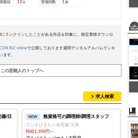
12
1
高順位
登場回数
位
週
50にランクインしたことがある作品を対象に、推定累積ダウンロ
CON BiZ online
で公開しております週間デジタルアルバムランキ
ています。
この芸能人のトップへ
求人検索
備/日
無資格可の調理師/調理スタッフ
NEW
フジオひまわり保育園 天満
時給1,200円～
アルバイト・パート / 大阪府