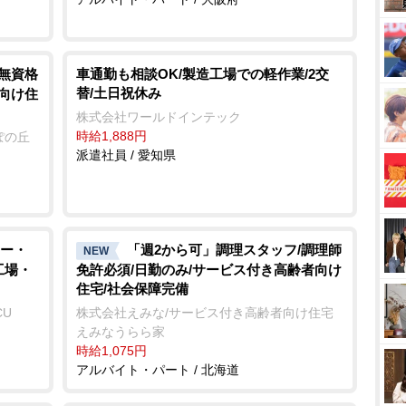
/無資格
車通勤も相談OK/製造工場での軽作業/2交
替/土日祝休み
者向け住
株式会社ワールドインテック
時給1,888円
ぽの丘
派遣社員 / 愛知県
ー・
「週2から可」調理スタッフ/調理師
NEW
工場・
免許必須/日勤のみ/サービス付き高齢者向け
住宅/社会保障完備
CU
株式会社えみな/サービス付き高齢者向け住宅
えみなうらら家
時給1,075円
アルバイト・パート / 北海道