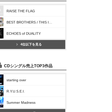
RAISE THE FLAG
BEST BROTHERS / THIS IS JSB
ECHOES of DUALITY
4位以下を見る
CDシングル売上TOP3作品
starting over
R.Y.U.S.E.I.
Summer Madness