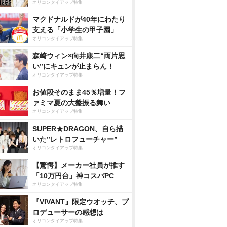
オリコンタイアップ特集
マクドナルドが40年にわたり
支える「小学生の甲子園」
オリコンタイアップ特集
森崎ウィン×向井康二“両片思
い”にキュンが止まらん！
オリコンタイアップ特集
お値段そのまま45％増量！フ
ァミマ夏の大盤振る舞い
オリコンタイアップ特集
SUPER★DRAGON、自ら描
いた”レトロフューチャー”
オリコンタイアップ特集
【驚愕】メーカー社員が推す
「10万円台」神コスパPC
オリコンタイアップ特集
『VIVANT』限定ウオッチ、プ
ロデューサーの感想は
オリコンタイアップ特集