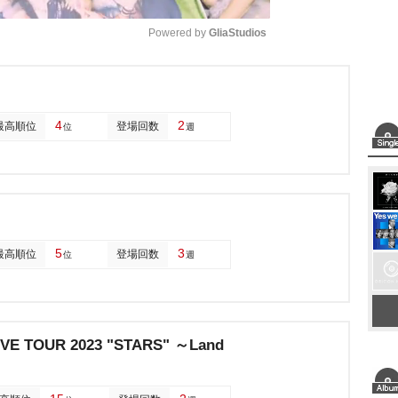
Powered by 
GliaStudios
M
u
4
2
最高順位
登場回数
位
週
t
e
5
3
最高順位
登場回数
位
週
E TOUR 2023 "STARS" ～Land