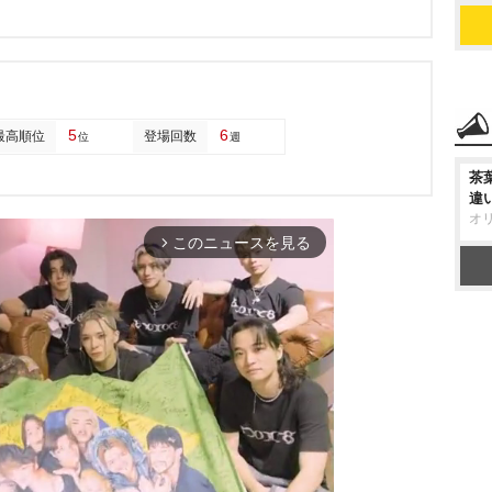
5
6
最高順位
登場回数
位
週
茶
違
オ
このニュースを見る
arrow_forward_ios