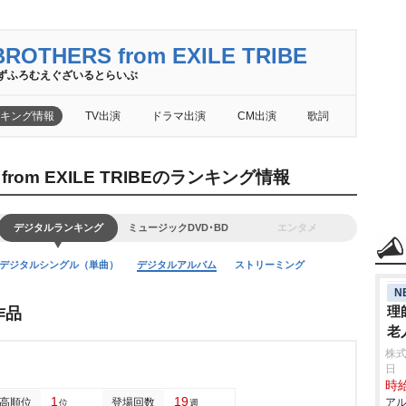
ROTHERS from EXILE TRIBE
ずふろむえぐざいるとらいぶ
キング情報
TV出演
ドラマ出演
CM出演
歌詞
 from EXILE TRIBEのランキング情報
デジタルランキング
ミュージックDVD･BD
エンタメ
デジタルシングル（単曲）
デジタルアルバム
ストリーミング
N
理
作品
老
株式
日
時給
1
19
高順位
登場回数
アル
位
週