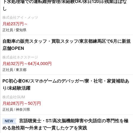
下水処理場での運転維持管理/未経験OK/休日120日/残業ほぼな
し
株式会社アイ・メッツ
月給23万円～
正社員 / 愛知県
自動車の販売スタッフ・買取スタッフ/東京都練馬区で6月に新規
店舗OPEN
株式会社ネクステージ
月給32万円～64万4,000円
正社員 / 東京都
PC初心者OK/スマホゲームのデバッガー/寮・社宅・家賃補助あ
り/未経験活躍
株式会社GUM
月給28万円～50万円
正社員 / 神奈川県
言語聴覚士・ST/高次脳機能障害や失語症の専門性を極
NEW
める急性期〜外来まで一貫したケアを実践