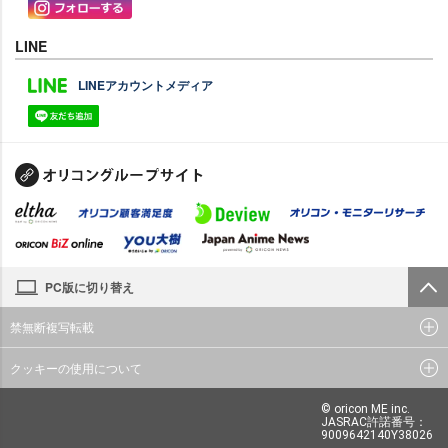
LINE
LINEアカウントメディア
PC版に切り替え
禁無断複写転載
クッキーの使用について
© oricon ME inc.
JASRAC許諾番号：
9009642140Y38026