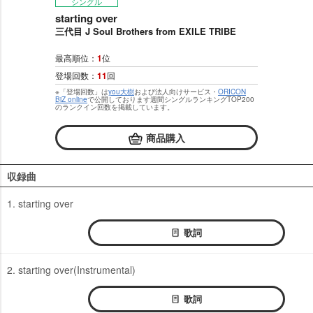
シングル
starting over
三代目 J Soul Brothers from EXILE TRIBE
最高順位：
1
位
登場回数：
11
回
※「登場回数」は
you大樹
および法人向けサービス・
ORICON
BiZ online
で公開しております週間シングルランキングTOP200
のランクイン回数を掲載しています。
商品購入
収録曲
1. starting over
歌詞
2. starting over(Instrumental)
歌詞