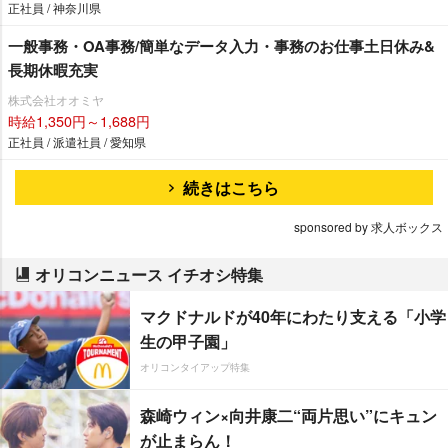
正社員 / 神奈川県
一般事務・OA事務/簡単なデータ入力・事務のお仕事土日休み&
長期休暇充実
株式会社オオミヤ
時給1,350円～1,688円
正社員 / 派遣社員 / 愛知県
続きはこちら
sponsored by 求人ボックス
オリコンニュース イチオシ特集
マクドナルドが40年にわたり支える「小学
生の甲子園」
オリコンタイアップ特集
森崎ウィン×向井康二“両片思い”にキュン
が止まらん！