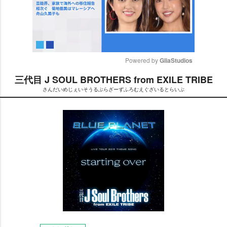
Powered by 
GliaStudios
三代目 J SOUL BROTHERS from EXILE TRIBE
M
さんだいめじぇいそうるぶらざーずふろむえぐざいるとらいぶ
u
t
e