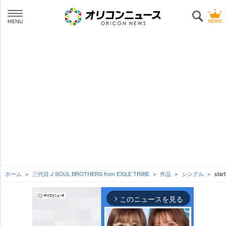
ホーム
三代目 J SOUL BROTHERS from EXILE TRIBE
作品
シングル
star
このニュースを見る
arrow_forward_ios