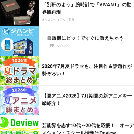
「別班のよう」腕時計で『VIVANT』の世
界観再現
オリコンタイアップ特集
自販機にピッ！ですぐに買えちゃう
（PR）ジハンピ
2026年7月夏ドラマも、注目作＆話題作が
勢ぞろい！
【夏アニメ2026】7月期夏の新アニメを一
挙紹介！
芸能界を志す10代～20代を応援！ オーデ
ィション・スクール情報はDeview