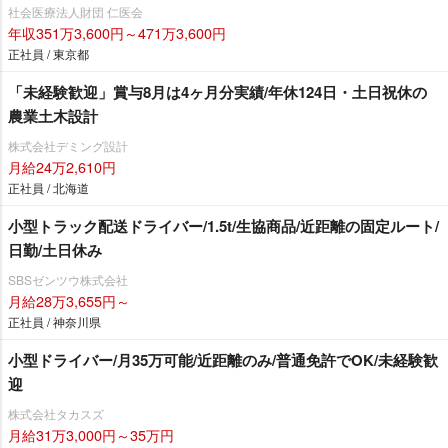
社会医療法人財団 仁医会
年収351万3,600円～471万3,600円
正社員 / 東京都
「未経験歓迎」賞与8月は4ヶ月分実績/年休124日・土日祝休の
農業土木設計
株式会社デミング設計
月給24万2,610円
正社員 / 北海道
小型トラック配送ドライバー/1.5t/生協商品/近距離の固定ルート/
日勤/土日休み
SBSゼンツウ株式会社
月給28万3,655円～
正社員 / 神奈川県
小型ドライバー/月35万可能/近距離のみ/普通免許でOK/未経験歓
迎
株式会社タカスズ
月給31万3,000円～35万円