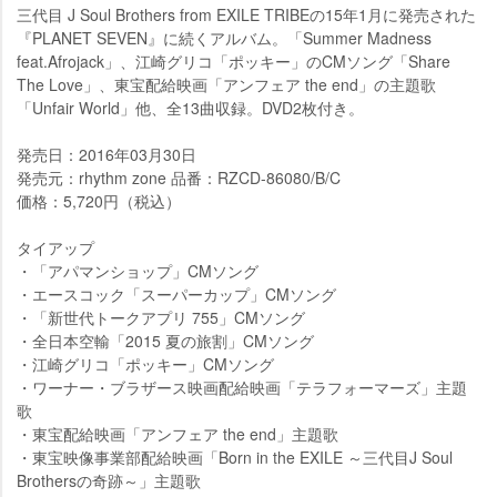
三代目 J Soul Brothers from EXILE TRIBEの15年1月に発売された
『PLANET SEVEN』に続くアルバム。「Summer Madness
feat.Afrojack」、江崎グリコ「ポッキー」のCMソング「Share
The Love」、東宝配給映画「アンフェア the end」の主題歌
「Unfair World」他、全13曲収録。DVD2枚付き。
発売日：2016年03月30日
発売元：rhythm zone 品番：RZCD-86080/B/C
価格：5,720円（税込）
タイアップ
・「アパマンショップ」CMソング
・エースコック「スーパーカップ」CMソング
・「新世代トークアプリ 755」CMソング
・全日本空輸「2015 夏の旅割」CMソング
・江崎グリコ「ポッキー」CMソング
・ワーナー・ブラザース映画配給映画「テラフォーマーズ」主題
歌
・東宝配給映画「アンフェア the end」主題歌
・東宝映像事業部配給映画「Born in the EXILE ～三代目J Soul
Brothersの奇跡～」主題歌