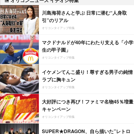
オリコンニュース イチオシ特集
川島海荷さんと学ぶ 日常に潜む“人身取
引”のリアル
オリコンタイアップ特集
マクドナルドが40年にわたり支える「小学
生の甲子園」
オリコンタイアップ特集
イケメンてんこ盛り！尊すぎる男子の純情
ラブに胸キュン
オリコンタイアップ特集
大好評につき再び！ファミマ名物45％増量
キャンペーン
オリコンタイアップ特集
SUPER★DRAGON、自ら描いた”レトロ