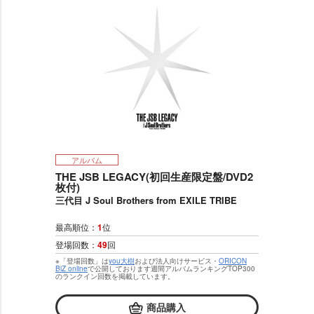
アルバム
THE JSB LEGACY(初回生産限定盤/DVD2
枚付)
三代目 J Soul Brothers from EXILE TRIBE
最高順位：
1
位
登場回数：
49
回
※「登場回数」は
you大樹
および法人向けサービス・
ORICON
BiZ online
で公開しております週間アルバムランキングTOP300
のランクイン回数を掲載しています。
商品購入