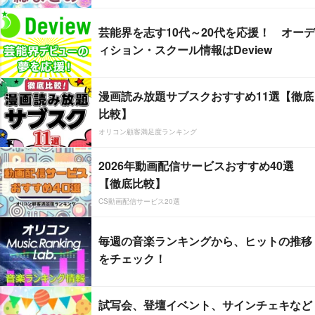
芸能界を志す10代～20代を応援！ オーデ
ィション・スクール情報はDeview
漫画読み放題サブスクおすすめ11選【徹底
比較】
オリコン顧客満足度ランキング
2026年動画配信サービスおすすめ40選
【徹底比較】
CS動画配信サービス20選
毎週の音楽ランキングから、ヒットの推移
をチェック！
試写会、登壇イベント、サインチェキなど