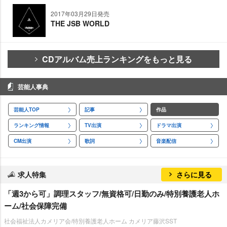
2017年03月29日発売
THE JSB WORLD
CDアルバム売上ランキングをもっと見る
芸能人事典
芸能人TOP
記事
作品
ランキング情報
TV出演
ドラマ出演
CM出演
歌詞
音楽配信
求人特集
さらに見る
「週3から可」調理スタッフ/無資格可/日勤のみ/特別養護老人ホ
ーム/社会保障完備
社会福祉法人カメリア会/特別養護老人ホーム カメリア藤沢SST