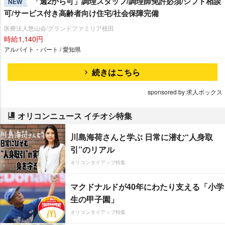
「週2から可」調理スタッフ/調理師免許必須/シフト相談
NEW
可/サービス付き高齢者向け住宅/社会保障完備
医療法人悠山会/グランドファミリア植田
時給1,140円
アルバイト・パート / 愛知県
続きはこちら
sponsored by 求人ボックス
オリコンニュース イチオシ特集
川島海荷さんと学ぶ 日常に潜む“人身取
引”のリアル
オリコンタイアップ特集
マクドナルドが40年にわたり支える「小学
生の甲子園」
オリコンタイアップ特集