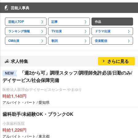
芸能人事典
芸能人TOP
記事
作品
ランキング情報
TV出演
ドラマ出演
CM出演
歌詞
音楽配信
求人特集
さらに見る
「週2から可」調理スタッフ/調理師免許必須/日勤のみ/
NEW
デイサービス/社会保障完備
医療法人親理会/デイサービスセンター やまゆり
時給1,140円
アルバイト・パート / 愛知県
歯科助手/未経験OK・ブランクOK
小泉歯科医院
時給1,226円
アルバイト・パート / 東京都