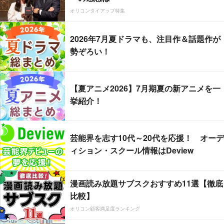
オリコンタイアップ特集
2026年7月夏ドラマも、注目作＆話題作が
勢ぞろい！
【夏アニメ2026】7月期夏の新アニメを一
挙紹介！
芸能界を志す10代～20代を応援！ オーデ
ィション・スクール情報はDeview
漫画読み放題サブスクおすすめ11選【徹底
比較】
オリコン顧客満足度ランキング