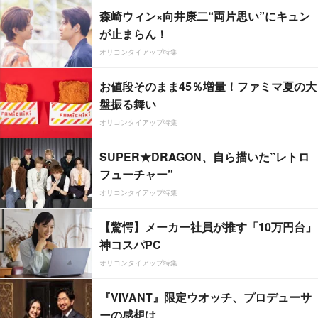
森崎ウィン×向井康二“両片思い”にキュン
が止まらん！
オリコンタイアップ特集
お値段そのまま45％増量！ファミマ夏の大
盤振る舞い
オリコンタイアップ特集
SUPER★DRAGON、自ら描いた”レトロ
フューチャー”
オリコンタイアップ特集
【驚愕】メーカー社員が推す「10万円台」
神コスパPC
オリコンタイアップ特集
『VIVANT』限定ウオッチ、プロデューサ
ーの感想は