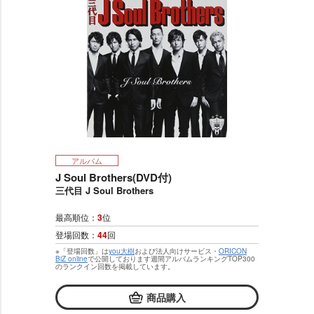
アルバム
J Soul Brothers(DVD付)
三代目 J Soul Brothers
最高順位：
3
位
登場回数：
44
回
※「登場回数」は
you大樹
および法人向けサービス・
ORICON
BiZ online
で公開しております週間アルバムランキングTOP300
のランクイン回数を掲載しています。
商品購入