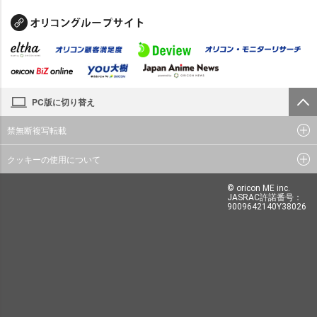
PC版に切り替え
禁無断複写転載
クッキーの使用について
© oricon ME inc.
JASRAC許諾番号：
9009642140Y38026