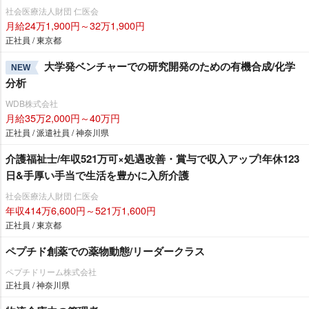
社会医療法人財団 仁医会
月給24万1,900円～32万1,900円
正社員 / 東京都
大学発ベンチャーでの研究開発のための有機合成/化学
NEW
分析
WDB株式会社
月給35万2,000円～40万円
正社員 / 派遣社員 / 神奈川県
介護福祉士/年収521万可×処遇改善・賞与で収入アップ!年休123
日&手厚い手当で生活を豊かに入所介護
社会医療法人財団 仁医会
年収414万6,600円～521万1,600円
正社員 / 東京都
ペプチド創薬での薬物動態/リーダークラス
ペプチドリーム株式会社
正社員 / 神奈川県