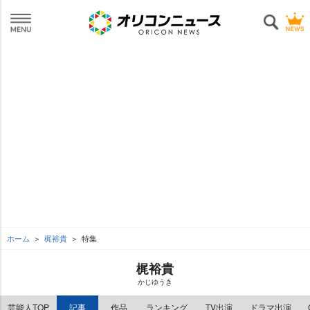
ホーム
梶裕貴
特集
梶裕貴
かじゆうき
芸能人TOP
記事
作品
ランキング
TV出演
ドラマ出演