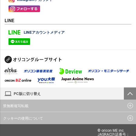
LINE
LINEアカウントメディア
PC版に切り替え
禁無断複写転載
クッキーの使用について
© oricon ME inc.
JASRAC許諾番号：