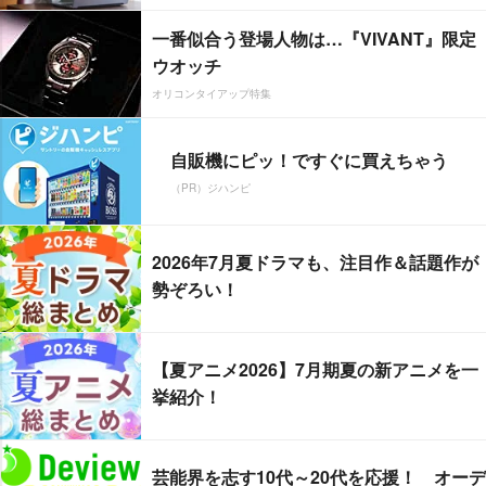
一番似合う登場人物は…『VIVANT』限定
ウオッチ
オリコンタイアップ特集
自販機にピッ！ですぐに買えちゃう
（PR）ジハンピ
2026年7月夏ドラマも、注目作＆話題作が
勢ぞろい！
【夏アニメ2026】7月期夏の新アニメを一
挙紹介！
芸能界を志す10代～20代を応援！ オーデ