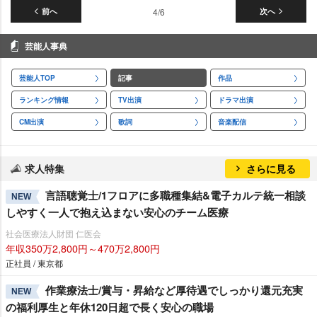
前へ
4/6
次へ
芸能人事典
芸能人TOP
記事
作品
ランキング情報
TV出演
ドラマ出演
CM出演
歌詞
音楽配信
求人特集
さらに見る
言語聴覚士/1フロアに多職種集結&電子カルテ統一相談
NEW
しやすく一人で抱え込まない安心のチーム医療
社会医療法人財団 仁医会
年収350万2,800円～470万2,800円
正社員 / 東京都
作業療法士/賞与・昇給など厚待遇でしっかり還元充実
NEW
の福利厚生と年休120日超で長く安心の職場