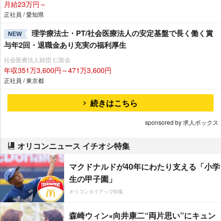
月給23万円～
正社員 / 愛知県
理学療法士・PT/社会医療法人の安定基盤で長く働く賞
NEW
与年2回・退職金あり充実の福利厚生
社会医療法人財団 仁医会
年収351万3,600円～471万3,600円
正社員 / 東京都
続きはこちら
sponsored by 求人ボックス
オリコンニュース イチオシ特集
マクドナルドが40年にわたり支える「小学
生の甲子園」
オリコンタイアップ特集
森崎ウィン×向井康二“両片思い”にキュン