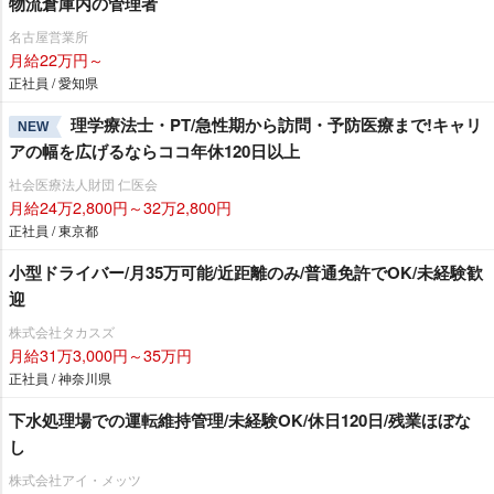
物流倉庫内の管理者
名古屋営業所
月給22万円～
正社員 / 愛知県
理学療法士・PT/急性期から訪問・予防医療まで!キャリ
NEW
アの幅を広げるならココ年休120日以上
社会医療法人財団 仁医会
月給24万2,800円～32万2,800円
正社員 / 東京都
小型ドライバー/月35万可能/近距離のみ/普通免許でOK/未経験歓
迎
株式会社タカスズ
月給31万3,000円～35万円
正社員 / 神奈川県
下水処理場での運転維持管理/未経験OK/休日120日/残業ほぼな
し
株式会社アイ・メッツ