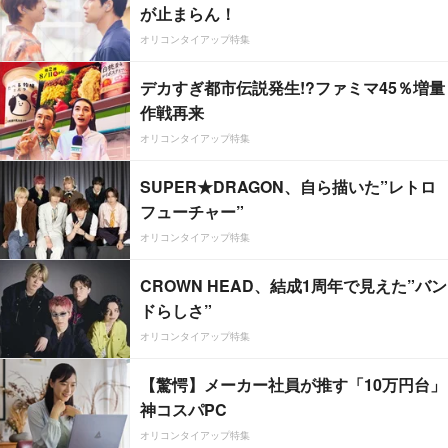
が止まらん！
オリコンタイアップ特集
デカすぎ都市伝説発生!?ファミマ45％増量
作戦再来
オリコンタイアップ特集
SUPER★DRAGON、自ら描いた”レトロ
フューチャー”
オリコンタイアップ特集
CROWN HEAD、結成1周年で見えた”バン
ドらしさ”
オリコンタイアップ特集
【驚愕】メーカー社員が推す「10万円台」
神コスパPC
オリコンタイアップ特集