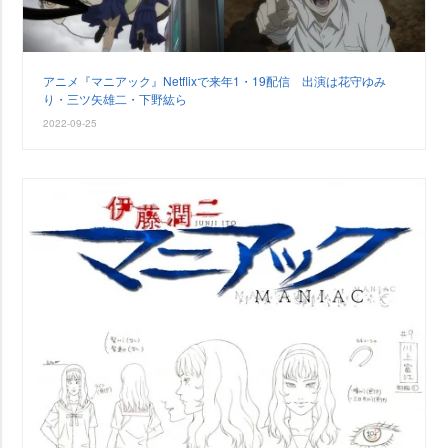
アニメ『マニアック』Netflixで来年1・19配信 出演は花守ゆみ
り・三ツ矢雄二・下野紘ら
2022-09-25