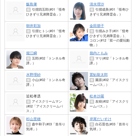
飯島肇
清水理沙
引摺四五郎(#01「怪奇
引摺成美(#01「怪奇ひ
役
役
ひきずり兄弟降霊会」)
きずり兄弟降霊会」)
朝井彩加
金田朋子
引摺ヒトシ(#01「怪奇
引摺みさ子(#01「怪奇
役
役
ひきずり兄弟降霊会」)
ひきずり兄弟降霊会」)、
コロン(#12「双一の愛玩動
物」)
堀江瞬
嶺内ともみ
五郎(#02「トンネル奇
マリ(#02「トンネル奇
役
役
譚」)
譚」)
水野理紗
置鮎龍太郎
小山(#02「トンネル奇
園原(#02「アイスクリ
役
役
譚」)
ームバス」)
近松孝丞
松本沙羅
アイスクリームマン
友樹(#02「アイスクリ
役
役
(#02「アイスクリームバ
ームバス」)
ス」)
杉山里穂
岸尾だいすけ
森中和子(#03「首吊り
白石晋也(#03「首吊り
役
役
気球」)
気球」)