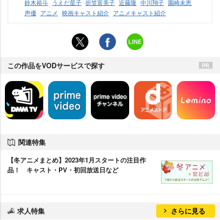
鈴木裕斗
うえだ星子
折笠富美子
近藤隆
中川翔子
園崎未恵
声優
アニメ
映画キャスト紹介
アニメキャスト紹介
この作品をVODサービスで探す
関連特集
【冬アニメまとめ】2023年1月スタートの注目作
品！ キャスト・PV・初回放送日など
求人特集
さらに見る