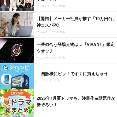
オリコンタイアップ特集
【驚愕】メーカー社員が推す「10万円台」
神コスパPC
オリコンタイアップ特集
一番似合う登場人物は…『VIVANT』限定
ウオッチ
オリコンタイアップ特集
自販機にピッ！ですぐに買えちゃう
（PR）ジハンピ
2026年7月夏ドラマも、注目作＆話題作が
勢ぞろい！