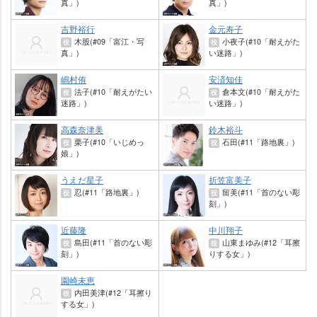
真」)
真」)
吉野裕行
金元寿子
木股(#09「富江・写
小夜子(#10「耐えがた
役
役
真」)
い迷路」)
嶋村侑
安済知佳
法子(#10「耐えがたい
倉本文(#10「耐えがた
役
役
迷路」)
い迷路」)
高森奈津美
鈴木裕斗
栗子(#10「いじめっ
石田(#11「路地裏」)
役
役
娘」)
うえだ星子
折笠富美子
忍(#11「路地裏」)
留美(#11「首のない彫
役
役
刻」)
近藤隆
中川翔子
島田(#11「首のない彫
山東まゆみ(#12「耳擦
役
役
刻」)
りする女」)
園崎未恵
内田美津(#12「耳擦り
役
する女」)