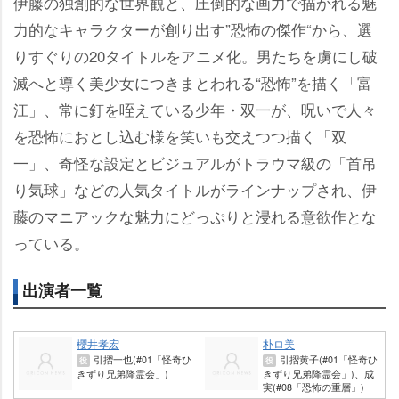
伊藤の独創的な世界観と、圧倒的な画力で描かれる魅
力的なキャラクターが創り出す”恐怖の傑作“から、選
りすぐりの20タイトルをアニメ化。男たちを虜にし破
滅へと導く美少女につきまとわれる“恐怖”を描く「富
江」、常に釘を咥えている少年・双一が、呪いで人々
を恐怖におとし込む様を笑いも交えつつ描く「双
一」、奇怪な設定とビジュアルがトラウマ級の「首吊
り気球」などの人気タイトルがラインナップされ、伊
藤のマニアックな魅力にどっぷりと浸れる意欲作とな
っている。
出演者一覧
櫻井孝宏
朴ロ美
引摺一也(#01「怪奇ひ
引摺黄子(#01「怪奇ひ
役
役
きずり兄弟降霊会」)
きずり兄弟降霊会」)、成
実(#08「恐怖の重層」)