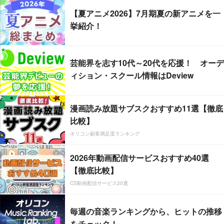
【夏アニメ2026】7月期夏の新アニメを一
挙紹介！
芸能界を志す10代～20代を応援！ オーデ
ィション・スクール情報はDeview
漫画読み放題サブスクおすすめ11選【徹底
比較】
オリコン顧客満足度ランキング
2026年動画配信サービスおすすめ40選
【徹底比較】
CS動画配信サービス20選
毎週の音楽ランキングから、ヒットの推移
をチェック！