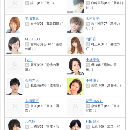
誠二(#06「黴」)
白崎五郎(#06「蔵書幻
役
役
影」)
半場友恵
木村良平
香子(#06「蔵書幻影」)
吉川剛(#07「墓標の
役
役
町」)
M・A・O
内田彩
吉川かおる(#07「墓標
村上泉(#07「墓標の
役
役
の町」)
町」)
Lynn
小林美奈
麗実(#08「恐怖の重
母(#08「恐怖の重
役
役
層」)
層」)
石川界人
小林優子
弘原海(#08「漂着物」)
美枝(#08「漂着物」)
役
役
末柄里恵
花守ゆみり
富江(#09「富江・写
泉沢月子(#09「富江・
役
役
真」)
写真」)
八代拓
杉田智和
山崎(#09「富江・写
太地(#09「富江・写
役
役