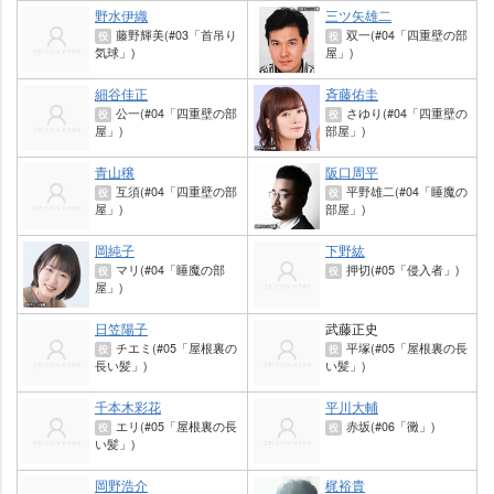
野水伊織
三ツ矢雄二
藤野輝美(#03「首吊り
双一(#04「四重壁の部
役
役
気球」)
屋」)
細谷佳正
斉藤佑圭
公一(#04「四重壁の部
さゆり(#04「四重壁の
役
役
屋」)
部屋」)
青山穣
阪口周平
互須(#04「四重壁の部
平野雄二(#04「睡魔の
役
役
屋」)
部屋」)
岡純子
下野紘
マリ(#04「睡魔の部
押切(#05「侵入者」)
役
役
屋」)
日笠陽子
武藤正史
チエミ(#05「屋根裏の
平塚(#05「屋根裏の長
役
役
長い髪」)
い髪」)
千本木彩花
平川大輔
エリ(#05「屋根裏の長
赤坂(#06「黴」)
役
役
い髪」)
岡野浩介
梶裕貴