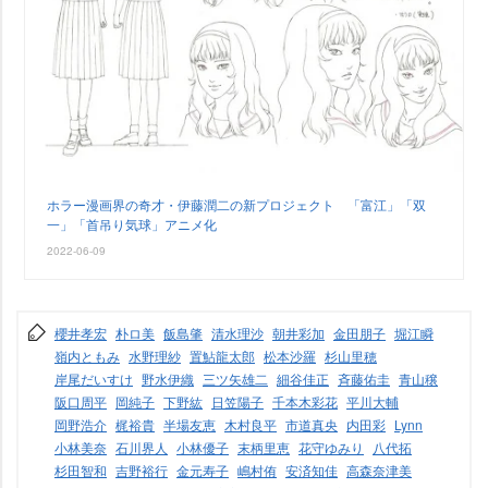
ホラー漫画界の奇才・伊藤潤二の新プロジェクト 「富江」「双
一」「首吊り気球」アニメ化
2022-06-09
櫻井孝宏
朴ロ美
飯島肇
清水理沙
朝井彩加
金田朋子
堀江瞬
嶺内ともみ
水野理紗
置鮎龍太郎
松本沙羅
杉山里穂
岸尾だいすけ
野水伊織
三ツ矢雄二
細谷佳正
斉藤佑圭
青山穣
阪口周平
岡純子
下野紘
日笠陽子
千本木彩花
平川大輔
岡野浩介
梶裕貴
半場友恵
木村良平
市道真央
内田彩
Lynn
小林美奈
石川界人
小林優子
末柄里恵
花守ゆみり
八代拓
杉田智和
吉野裕行
金元寿子
嶋村侑
安済知佳
高森奈津美