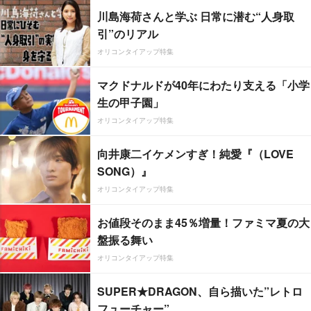
川島海荷さんと学ぶ 日常に潜む“人身取
引”のリアル
オリコンタイアップ特集
マクドナルドが40年にわたり支える「小学
生の甲子園」
オリコンタイアップ特集
向井康二イケメンすぎ！純愛『（LOVE
SONG）』
オリコンタイアップ特集
お値段そのまま45％増量！ファミマ夏の大
盤振る舞い
オリコンタイアップ特集
SUPER★DRAGON、自ら描いた”レトロ
フューチャー”