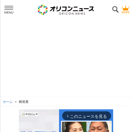
ホーム
梶裕貴
このニュースを見る
arrow_forward_ios