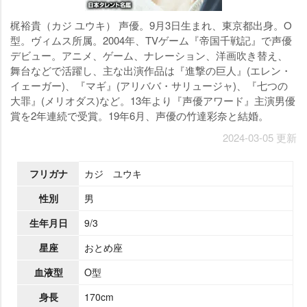
梶裕貴（カジ ユウキ） 声優。9月3日生まれ、東京都出身。O
型。ヴィムス所属。2004年、TVゲーム『帝国千戦記』で声優
デビュー。アニメ、ゲーム、ナレーション、洋画吹き替え、
舞台などで活躍し、主な出演作品は『進撃の巨人』(エレン・
イェーガー)、『マギ』(アリババ・サリュージャ)、『七つの
大罪』(メリオダス)など。13年より『声優アワード』主演男優
賞を2年連続で受賞。19年6月、声優の竹達彩奈と結婚。
2024-03-05 更新
フリガナ
カジ ユウキ
性別
男
生年月日
9/3
星座
おとめ座
血液型
O型
身長
170cm