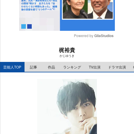
Powered by 
GliaStudios
M
梶裕貴
u
かじゆうき
t
e
芸能人TOP
記事
作品
ランキング
TV出演
ドラマ出演