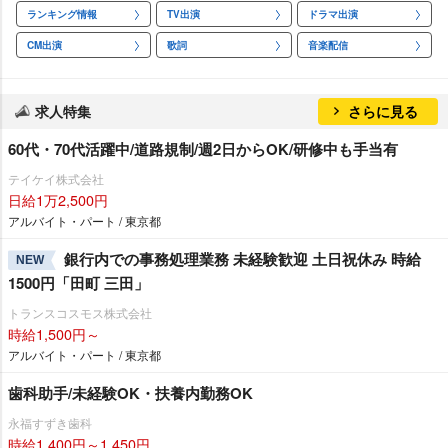
ランキング情報
TV出演
ドラマ出演
CM出演
歌詞
音楽配信
求人特集
さらに見る
60代・70代活躍中/道路規制/週2日からOK/研修中も手当有
テイケイ株式会社
日給1万2,500円
アルバイト・パート / 東京都
銀行内での事務処理業務 未経験歓迎 土日祝休み 時給
NEW
1500円「田町 三田」
トランスコスモス株式会社
時給1,500円～
アルバイト・パート / 東京都
歯科助手/未経験OK・扶養内勤務OK
永福すずき歯科
時給1,400円～1,450円