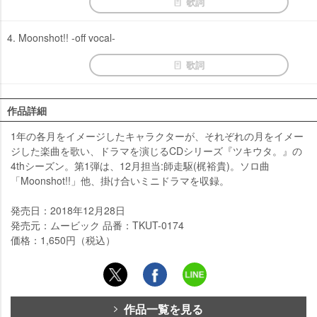
歌詞
4. Moonshot!! -off vocal-
歌詞
作品詳細
1年の各月をイメージしたキャラクターが、それぞれの月をイメー
ジした楽曲を歌い、ドラマを演じるCDシリーズ『ツキウタ。』の
4thシーズン。第1弾は、12月担当:師走駆(梶裕貴)。ソロ曲
「Moonshot!!」他、掛け合いミニドラマを収録。
発売日：2018年12月28日
発売元：ムービック 品番：TKUT-0174
価格：1,650円（税込）
作品一覧を見る