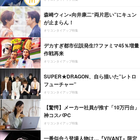
森崎ウィン×向井康二“両片思い”にキュン
が止まらん！
オリコンタイアップ特集
デカすぎ都市伝説発生!?ファミマ45％増量
作戦再来
オリコンタイアップ特集
SUPER★DRAGON、自ら描いた”レトロ
フューチャー”
オリコンタイアップ特集
【驚愕】メーカー社員が推す「10万円台」
神コスパPC
オリコンタイアップ特集
一番似合う登場人物は…『VIVANT』限定