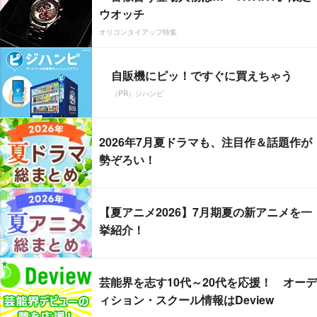
ウオッチ
オリコンタイアップ特集
自販機にピッ！ですぐに買えちゃう
（PR）ジハンピ
2026年7月夏ドラマも、注目作＆話題作が
勢ぞろい！
【夏アニメ2026】7月期夏の新アニメを一
挙紹介！
芸能界を志す10代～20代を応援！ オーデ
ィション・スクール情報はDeview