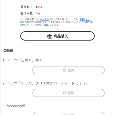
最高順位：
12
位
登場回数：
6
回
※「登場回数」は
you大樹
および法人向けサービス・
ORICON
BiZ online
で公開しております週間シングルランキングTOP200
のランクイン回数を掲載しています。
商品購入
収録曲
1. ドラマ「日常と、夢と」
歌詞
2. ドラマ「そうだ、クリスマスパーティーをしよう!」
歌詞
3. Moonshot!!