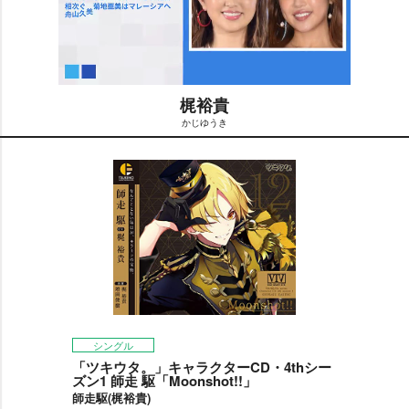
梶裕貴
かじゆうき
M
u
t
e
シングル
「ツキウタ。」キャラクターCD・4thシー
ズン1 師走 駆「Moonshot!!」
師走駆(梶裕貴)