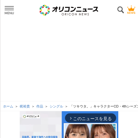
ホーム
梶裕貴
作品
シングル
「ツキウタ。」キャラクターCD・4thシーズン1 師
このニュースを見る
arrow_forward_ios