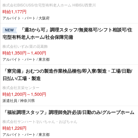
株式会社BISCUSS/住宅型有料老人ホーム HIBISU西豊川
時給1,177円
アルバイト・パート / 大阪府
「週3から可」調理スタッフ/無資格可/シフト相談可/住
NEW
宅型有料老人ホーム/社会保障完備
株式会社いずみ/菜の花葛飾
時給1,350円～1,400円
アルバイト・パート / 東京都
「寮完備」おむつの製造作業検品梱包/即入寮/製造・工場/日勤/
日払い/工場・製造
株式会社京栄センター
時給1,200円～1,500円
派遣社員 / 神奈川県
「福祉調理スタッフ」調理師免許必須/日勤のみ/グループホーム
株式会社サンハート/おいちゃん・おばちゃん
時給1,226円
アルバイト・パート / 東京都