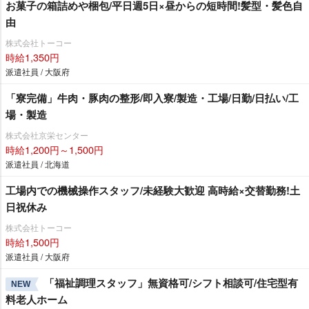
お菓子の箱詰めや梱包/平日週5日×昼からの短時間!髪型・髪色自
由
株式会社トーコー
時給1,350円
派遣社員 / 大阪府
「寮完備」牛肉・豚肉の整形/即入寮/製造・工場/日勤/日払い/工
場・製造
株式会社京栄センター
時給1,200円～1,500円
派遣社員 / 北海道
工場内での機械操作スタッフ/未経験大歓迎 高時給×交替勤務!土
日祝休み
株式会社トーコー
時給1,500円
派遣社員 / 大阪府
「福祉調理スタッフ」無資格可/シフト相談可/住宅型有
NEW
料老人ホーム