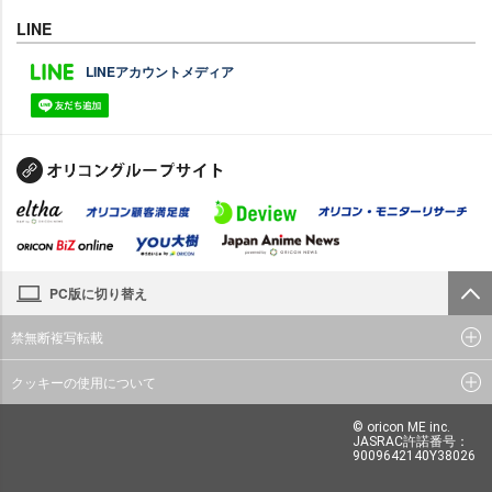
LINE
LINEアカウントメディア
PC版に切り替え
禁無断複写転載
クッキーの使用について
© oricon ME inc.
JASRAC許諾番号：
9009642140Y38026