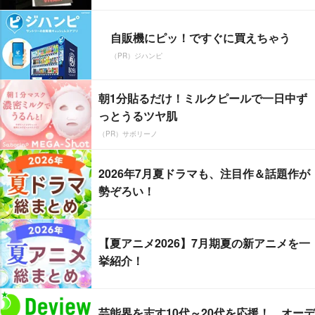
自販機にピッ！ですぐに買えちゃう
（PR）ジハンピ
朝1分貼るだけ！ミルクピールで一日中ず
っとうるツヤ肌
（PR）サボリーノ
2026年7月夏ドラマも、注目作＆話題作が
勢ぞろい！
【夏アニメ2026】7月期夏の新アニメを一
挙紹介！
芸能界を志す10代～20代を応援！ オーデ