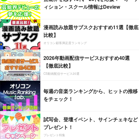
ィション・スクール情報はDeview
漫画読み放題サブスクおすすめ11選【徹底
比較】
オリコン顧客満足度ランキング
2026年動画配信サービスおすすめ40選
【徹底比較】
CS動画配信サービス20選
毎週の音楽ランキングから、ヒットの推移
をチェック！
試写会、登壇イベント、サインチェキなど
プレゼント！
プレゼント特集