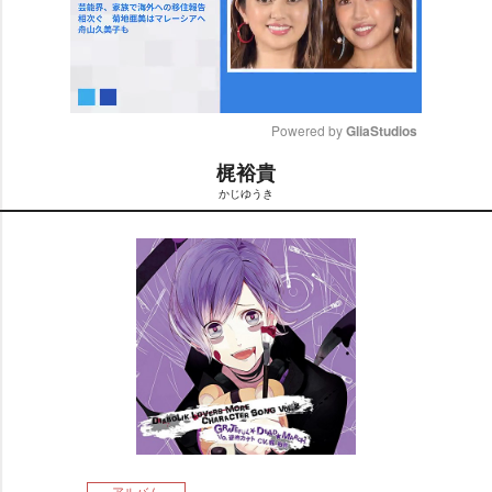
Powered by 
GliaStudios
梶裕貴
M
かじゆうき
u
t
e
アルバム