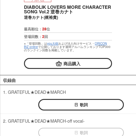
DIABOLIK LOVERS MORE CHARACTER
SONG Vol.2 逆巻カナト
逆巻カナト(梶裕貴)
最高順位：
28
位
登場回数：
2
回
※「登場回数」は
you大樹
および法人向けサービス・
ORICON
BiZ online
で公開しております週間アルバムランキングTOP300
のランクイン回数を掲載しています。
商品購入
収録曲
1. GRATEFUL★DEAD★MARCH
歌詞
2. GRATEFUL★DEAD★MARCH-off vocal-
歌詞