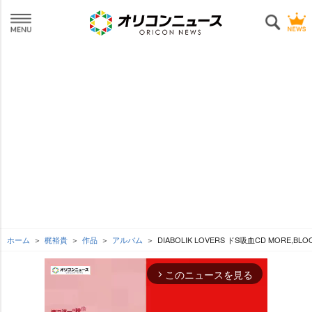
ホーム
梶裕貴
作品
アルバム
DIABOLIK LOVERS ドS吸血CD MORE,BLOO
このニュースを見る
arrow_forward_ios