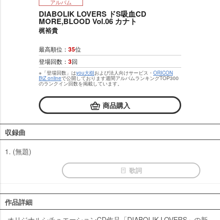
アルバム
DIABOLIK LOVERS ドS吸血CD
MORE,BLOOD Vol.06 カナト
梶裕貴
最高順位：
35
位
登場回数：
3
回
※「登場回数」は
you大樹
および法人向けサービス・
ORICON
BiZ online
で公開しております週間アルバムランキングTOP300
のランクイン回数を掲載しています。
商品購入
収録曲
1. (無題)
歌詞
作品詳細
オリジナルシチュエーションCD作品「DIABOLIK LOVERS」の新