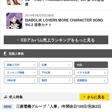
貴
2014年08月20日発売
DIABOLIK LOVERS MORE CHARACTER SONG
Vol.2 逆巻カナト
CDアルバム売上ランキングをもっと見る
芸能人事典
芸能人TOP
記事
作品
ランキング情報
TV出演
ドラマ出演
CM出演
歌詞
音楽配信
求人特集
さらに見る
三菱電機グループ「人事」/年間休日124日/完休2日
NEW