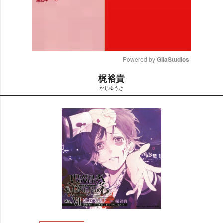
Powered by 
GliaStudios
梶裕貴
M
かじゆうき
u
t
e