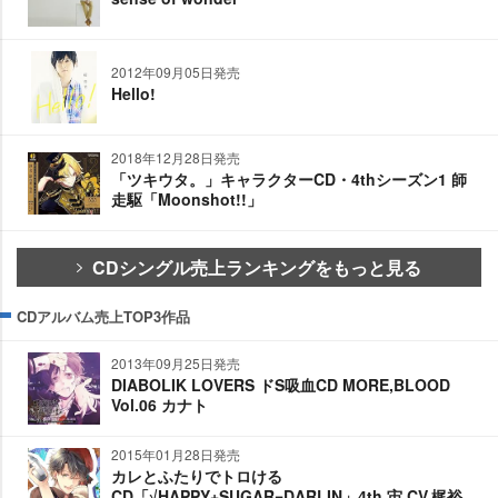
2012年09月05日発売
Hello!
2018年12月28日発売
「ツキウタ。」キャラクターCD・4thシーズン1 師
走駆「Moonshot!!」
CDシングル売上ランキングをもっと見る
CDアルバム売上TOP3作品
2013年09月25日発売
DIABOLIK LOVERS ドS吸血CD MORE,BLOOD
Vol.06 カナト
2015年01月28日発売
カレとふたりでトロける
CD「√HAPPY+SUGAR=DARLIN」4th 宙 CV.梶裕