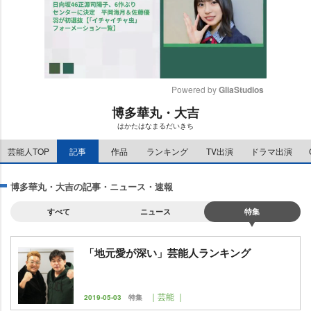
Powered by 
GliaStudios
博多華丸・大吉
M
はかたはなまるだいきち
u
t
芸能人TOP
記事
作品
ランキング
TV出演
ドラマ出演
e
博多華丸・大吉の記事・ニュース・速報
すべて
ニュース
特集
「地元愛が深い」芸能人ランキング
｜芸能 ｜
2019-05-03
特集