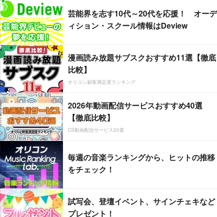
芸能界を志す10代～20代を応援！ オーデ
ィション・スクール情報はDeview
漫画読み放題サブスクおすすめ11選【徹底
比較】
オリコン顧客満足度ランキング
2026年動画配信サービスおすすめ40選
【徹底比較】
CS動画配信サービス20選
毎週の音楽ランキングから、ヒットの推移
をチェック！
試写会、登壇イベント、サインチェキなど
プレゼント！