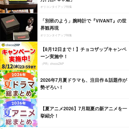
オリコンタイアップ特集
「別班のよう」腕時計で『VIVANT』の世
界観再現
オリコンタイアップ特集
【8月12日まで！】チョコザップキャンペ
ーン実施中！
（PR）chocoZAP
2026年7月夏ドラマも、注目作＆話題作が
勢ぞろい！
【夏アニメ2026】7月期夏の新アニメを一
挙紹介！