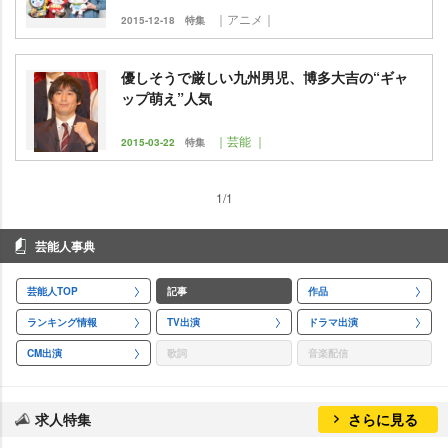
｜アニメ｜
2015-12-18
特集
優しそうで厳しい九州男児、博多大吉の“ギャ
ップ萌え”人気
｜芸能 ｜
2015-03-22
特集
1/1
芸能人事典
芸能人TOP
記事
作品
ランキング情報
TV出演
ドラマ出演
CM出演
歌詞
音楽配信
求人特集
さらに見る