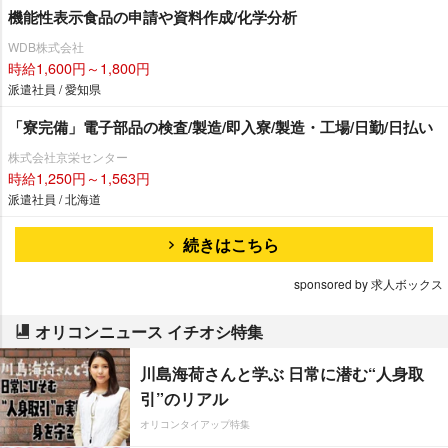
機能性表示食品の申請や資料作成/化学分析
WDB株式会社
時給1,600円～1,800円
派遣社員 / 愛知県
「寮完備」電子部品の検査/製造/即入寮/製造・工場/日勤/日払い
株式会社京栄センター
時給1,250円～1,563円
派遣社員 / 北海道
続きはこちら
sponsored by 求人ボックス
オリコンニュース イチオシ特集
川島海荷さんと学ぶ 日常に潜む“人身取
引”のリアル
オリコンタイアップ特集