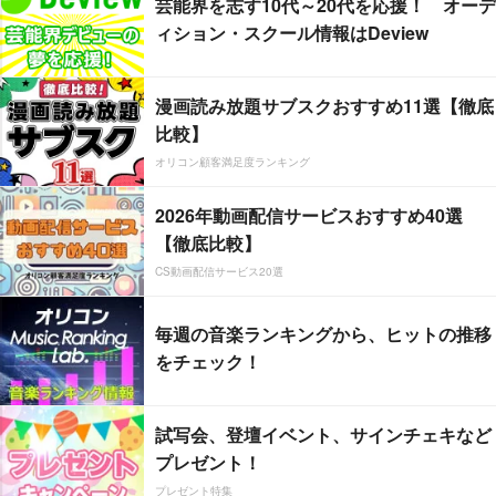
芸能界を志す10代～20代を応援！ オーデ
ィション・スクール情報はDeview
漫画読み放題サブスクおすすめ11選【徹底
比較】
オリコン顧客満足度ランキング
2026年動画配信サービスおすすめ40選
【徹底比較】
CS動画配信サービス20選
毎週の音楽ランキングから、ヒットの推移
をチェック！
試写会、登壇イベント、サインチェキなど
プレゼント！
プレゼント特集