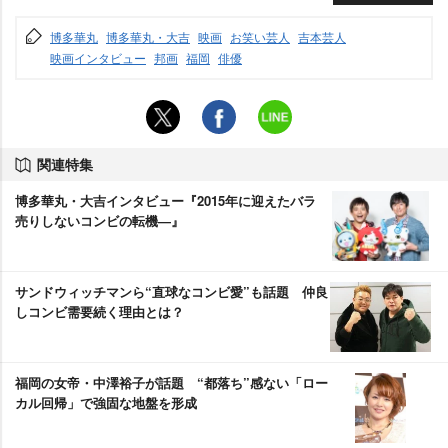
博多華丸
博多華丸・大吉
映画
お笑い芸人
吉本芸人
映画インタビュー
邦画
福岡
俳優
関連特集
博多華丸・大吉インタビュー『2015年に迎えたバラ
売りしないコンビの転機―』
サンドウィッチマンら“直球なコンビ愛”も話題 仲良
しコンビ需要続く理由とは？
福岡の女帝・中澤裕子が話題 “都落ち”感ない「ロー
カル回帰」で強固な地盤を形成