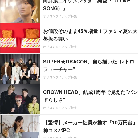
向井康二イケメンすぎ！純愛『（LOVE
SONG）』
オリコンタイアップ特集
お値段そのまま45％増量！ファミマ夏の大
盤振る舞い
オリコンタイアップ特集
SUPER★DRAGON、自ら描いた”レトロ
フューチャー”
オリコンタイアップ特集
CROWN HEAD、結成1周年で見えた”バン
ドらしさ”
オリコンタイアップ特集
【驚愕】メーカー社員が推す「10万円台」
神コスパPC