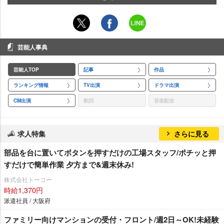
芸能人事典
芸能人TOP
記事
作品
ランキング情報
TV出演
ドラマ出演
CM出演
歌詞
音楽配信
求人特集
さらに見る
部品を台に置いてボタンを押すだけの工場スタッフ/ポチッと押
すだけで簡単作業 夕方まで&週末休み!
株式会社トーコー
時給1,370円
派遣社員 / 大阪府
ファミリー向けマンションの受付・フロント/週2日～OK!未経験