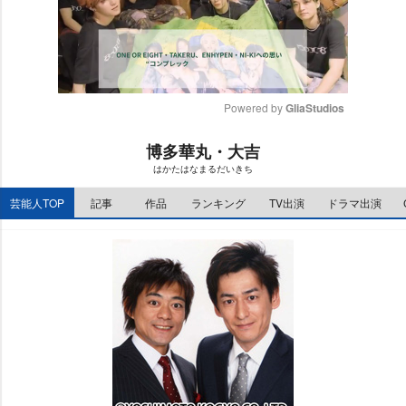
Powered by 
GliaStudios
M
博多華丸・大吉
u
はかたはなまるだいきち
t
e
芸能人TOP
記事
作品
ランキング
TV出演
ドラマ出演