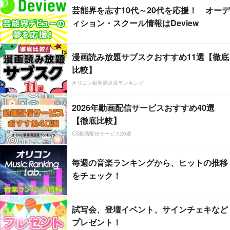
芸能界を志す10代～20代を応援！ オーデ
ィション・スクール情報はDeview
漫画読み放題サブスクおすすめ11選【徹底
比較】
オリコン顧客満足度ランキング
2026年動画配信サービスおすすめ40選
【徹底比較】
CS動画配信サービス20選
毎週の音楽ランキングから、ヒットの推移
をチェック！
試写会、登壇イベント、サインチェキなど
プレゼント！