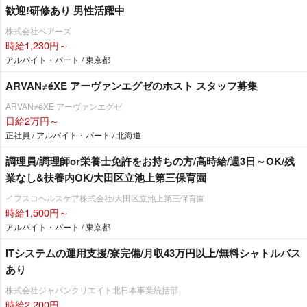
歓迎!研修あり 男性活躍中
株式会社ベアーズ
時給1,230円～
アルバイト・パート / 東京都
ARVAN≠éXE アーヴァンエグゼのホスト スタッフ募集
ARVAN≠éXE アーヴァンエグゼ
日給2万円～
正社員 / アルバイト・パート / 北海道
調理員/調理師or栄養士免許をお持ちの方/高時給/週3日～OK/残
業なし&扶養内OK/大田区立池上第三保育園
イフスコヘルスケア株式会社/大田区立池上第三保育園
時給1,500円～
アルバイト・パート / 東京都
ITシステムの運用支援/寮完備/月収43万円以上/無料シャトルバス
あり
株式会社ジャパンクリエイト北日本事業統括部
時給2,200円