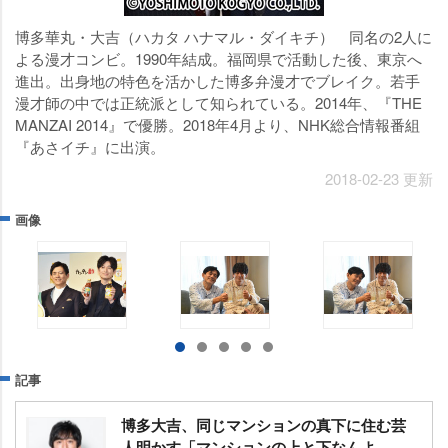
博多華丸・大吉（ハカタ ハナマル・ダイキチ） 同名の2人に
よる漫才コンビ。1990年結成。福岡県で活動した後、東京へ
進出。出身地の特色を活かした博多弁漫才でブレイク。若手
漫才師の中では正統派として知られている。2014年、『THE
MANZAI 2014』で優勝。2018年4月より、NHK総合情報番組
『あさイチ』に出演。
2018-02-23 更新
画像
記事
博多大吉、同じマンションの真下に住む芸
人明かす「マンションの上と下なんよ、