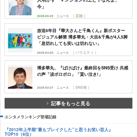
今」
｜芸能｜
2026-05-22
ニュース
放送6年目『華大さんと千鳥くん』新ポスター
ビジュアル解禁 博多華丸・大吉&千鳥が4人5脚
「息切れしても笑いは切れない」
｜バラエティ｜
2026-04-05
ニュース
博多華丸、『ばけばけ』最終回をSNS受け 共感
の声「涙ボロボロ」「貰い泣き!」
｜SNS発｜
2026-03-27
ニュース
記事をもっと見る
エンタメランキング登場記録
『2012年上半期“最もブレイクした”と思うお笑い芸人』
TOP10（6位）