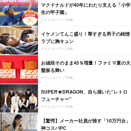
マクドナルドが40年にわたり支える「小学
生の甲子園」
オリコンタイアップ特集
イケメンてんこ盛り！尊すぎる男子の純情
ラブに胸キュン
オリコンタイアップ特集
お値段そのまま45％増量！ファミマ夏の大
盤振る舞い
オリコンタイアップ特集
SUPER★DRAGON、自ら描いた”レトロ
フューチャー”
オリコンタイアップ特集
【驚愕】メーカー社員が推す「10万円台」
神コスパPC