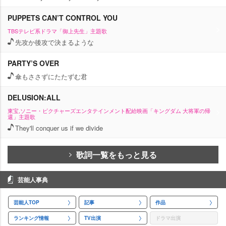
PUPPETS CAN’T CONTROL YOU
TBSテレビ系ドラマ「御上先生」主題歌
先攻か後攻で決まるような
PARTY’S OVER
傘もささずにたたずむ君
DELUSION:ALL
東宝,ソニー・ピクチャーズエンタテインメント配給映画「キングダム 大将軍の帰
還」主題歌
They'll conquer us if we divide
歌詞一覧をもっと見る
芸能人事典
芸能人TOP
記事
作品
ランキング情報
TV出演
ドラマ出演