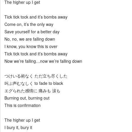
The higher up I get
Tick tick tock and it’s bombs away
Come on, it’s the only way
Save yourself for a better day
No, no, we are falling down
I know, you know this is over
Tick tick tock and it’s bombs away
Now we’re falling…now we’re falling down
つけいる術なく ただ立ち尽くした
叫ぶ声むなしく to fade to black
エグられた感情に 痛みも 涙も
Burning out, burning out
This is confirmation
The higher up I get
I bury it, bury it