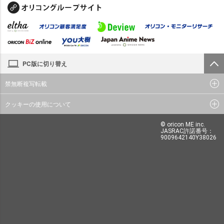
PC版に切り替え
禁無断複写転載
クッキーの使用について
© oricon ME inc.
JASRAC許諾番号：
9009642140Y38026