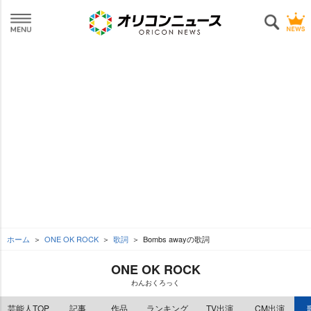
ホーム
ONE OK ROCK
歌詞
Bombs awayの歌詞
ONE OK ROCK
わんおくろっく
芸能人TOP
記事
作品
ランキング
TV出演
CM出演