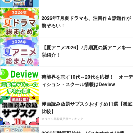
2026年7月夏ドラマも、注目作＆話題作が
勢ぞろい！
【夏アニメ2026】7月期夏の新アニメを一
挙紹介！
芸能界を志す10代～20代を応援！ オーデ
ィション・スクール情報はDeview
漫画読み放題サブスクおすすめ11選【徹底
比較】
オリコン顧客満足度ランキング