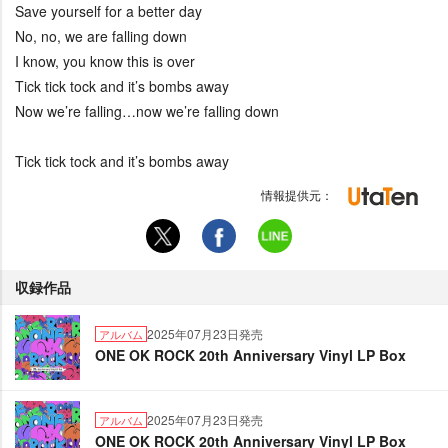
Save yourself for a better day
No, no, we are falling down
I know, you know this is over
Tick tick tock and it’s bombs away
Now we’re falling…now we’re falling down
Tick tick tock and it’s bombs away
情報提供元：
収録作品
2025年07月23日発売
アルバム
ONE OK ROCK 20th Anniversary Vinyl LP Box
2025年07月23日発売
アルバム
ONE OK ROCK 20th Anniversary Vinyl LP Box