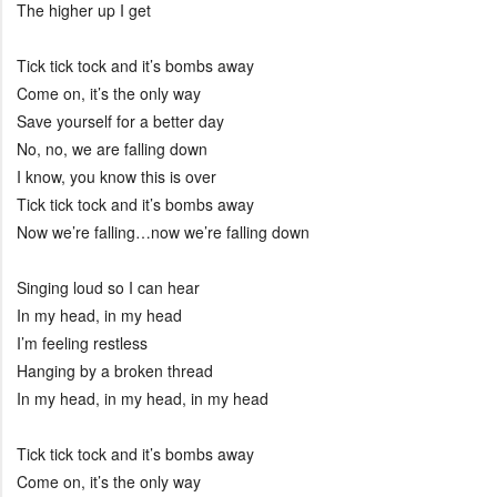
The higher up I get
Tick tick tock and it’s bombs away
Come on, it’s the only way
Save yourself for a better day
No, no, we are falling down
I know, you know this is over
Tick tick tock and it’s bombs away
Now we’re falling…now we’re falling down
Singing loud so I can hear
In my head, in my head
I’m feeling restless
Hanging by a broken thread
In my head, in my head, in my head
Tick tick tock and it’s bombs away
Come on, it’s the only way