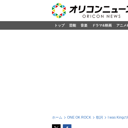
トップ
芸能
音楽
ドラマ&映画
アニメ
ホーム
ONE OK ROCK
歌詞
I was King