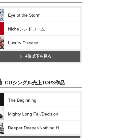
Eye of the Storm
Nicheシンドローム
Luxury Disease
4位以下を見る
CDシングル売上TOP3作品
The Beginning
Mighty Long Fall/Decision
Deeper Deeper/Nothing Helps