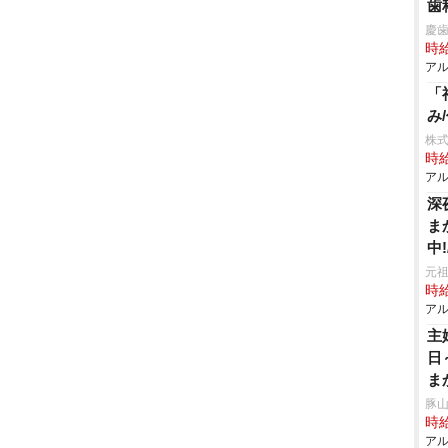
歯
慶
時給
アル
「
み
株式
時給
アル
深
ま
中
元祖
時給
アル
主
日
ま
ル
豚山
時給
アル