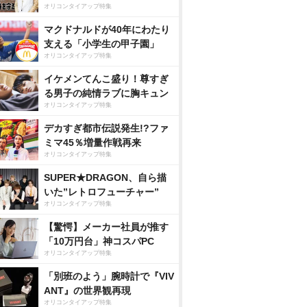
オリコンタイアップ特集
マクドナルドが40年にわたり
支える「小学生の甲子園」
オリコンタイアップ特集
イケメンてんこ盛り！尊すぎ
る男子の純情ラブに胸キュン
オリコンタイアップ特集
デカすぎ都市伝説発生!?ファ
ミマ45％増量作戦再来
オリコンタイアップ特集
SUPER★DRAGON、自ら描
いた”レトロフューチャー”
オリコンタイアップ特集
【驚愕】メーカー社員が推す
「10万円台」神コスパPC
オリコンタイアップ特集
「別班のよう」腕時計で『VIV
ANT』の世界観再現
オリコンタイアップ特集