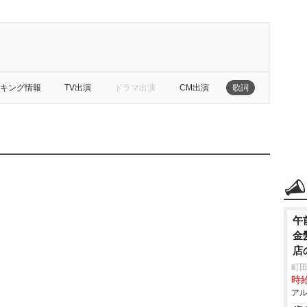
キング情報
TV出演
ドラマ出演
CM出演
歌詞
午
金
店
町田
時給
アル