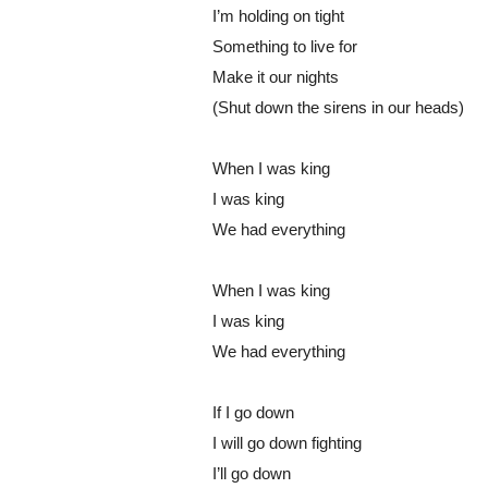
I’m holding on tight
Something to live for
Make it our nights
(Shut down the sirens in our heads)
When I was king
I was king
We had everything
When I was king
I was king
We had everything
If I go down
I will go down fighting
I’ll go down