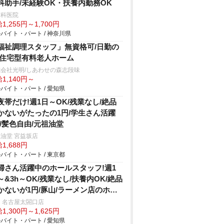
科助手/未経験OK・扶養内勤務OK
歯科医院
1,255円～1,700円
バイト・パート / 神奈川県
福祉調理スタッフ」無資格可/日勤の
/住宅型有料老人ホーム
会社光明/しあわせの森志段味
1,140円～
バイト・パート / 愛知県
夜帯だけ!週1日～OK/残業なし/絶品
かないがたったの1円/学生さん活躍
!/髪色自由/元祖油堂
油堂 宮益坂店
1,688円
バイト・パート / 東京都
婦さん活躍中のホールスタッフ!週1
～&3h～OK/残業なし/扶養内OK/絶品
かないが1円/豚山/ラーメン店のホー
 名古屋太閤口店
1,300円～1,625円
バイト・パート / 愛知県