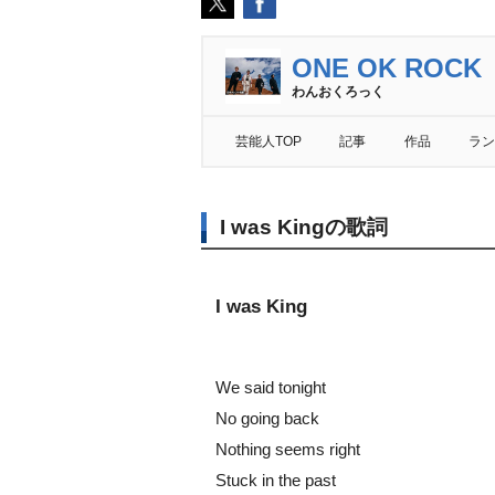
ONE OK ROCK
わんおくろっく
芸能人TOP
記事
作品
ラン
I was Kingの歌詞
I was King
We said tonight
No going back
Nothing seems right
Stuck in the past