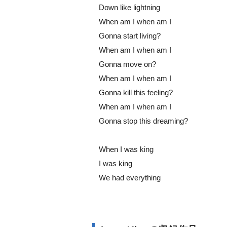
Down like lightning
When am I when am I
Gonna start living?
When am I when am I
Gonna move on?
When am I when am I
Gonna kill this feeling?
When am I when am I
Gonna stop this dreaming?
When I was king
I was king
We had everything