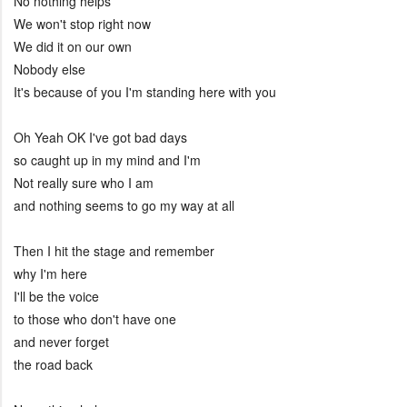
No nothing helps
We won't stop right now
We did it on our own
Nobody else
It's because of you I'm standing here with you
Oh Yeah OK I've got bad days
so caught up in my mind and I'm
Not really sure who I am
and nothing seems to go my way at all
Then I hit the stage and remember
why I'm here
I'll be the voice
to those who don't have one
and never forget
the road back