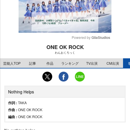
Powered by 
GliaStudios
ONE OK ROCK
M
わんおくろっく
u
t
芸能人TOP
記事
作品
ランキング
TV出演
CM出演
e
Nothing Helps
作詞 :
TAKA
作曲 :
ONE OK ROCK
編曲 :
ONE OK ROCK