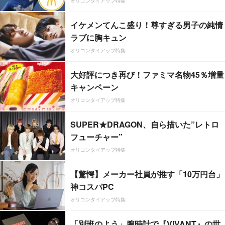
オリコンタイアップ特集
イケメンてんこ盛り！尊すぎる男子の純情
ラブに胸キュン
オリコンタイアップ特集
大好評につき再び！ファミマ名物45％増量
キャンペーン
オリコンタイアップ特集
SUPER★DRAGON、自ら描いた”レトロ
フューチャー”
オリコンタイアップ特集
【驚愕】メーカー社員が推す「10万円台」
神コスパPC
オリコンタイアップ特集
「別班のよう」腕時計で『VIVANT』の世