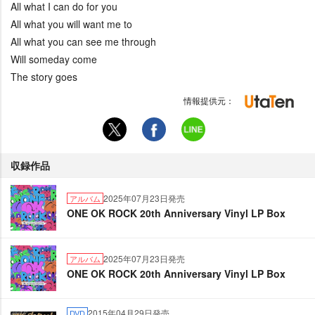
All what I can do for you
All what you will want me to
All what you can see me through
Will someday come
The story goes
情報提供元：
収録作品
2025年07月23日発売
アルバム
ONE OK ROCK 20th Anniversary Vinyl LP Box
2025年07月23日発売
アルバム
ONE OK ROCK 20th Anniversary Vinyl LP Box
2015年04月29日発売
DVD