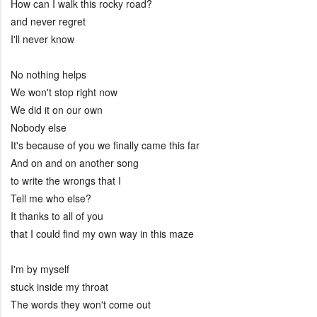
How can I walk this rocky road?
and never regret
I'll never know
No nothing helps
We won't stop right now
We did it on our own
Nobody else
It's because of you we finally came this far
And on and on another song
to write the wrongs that I
Tell me who else?
It thanks to all of you
that I could find my own way in this maze
I'm by myself
stuck inside my throat
The words they won't come out