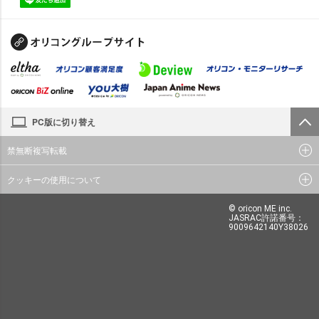
PC版に切り替え
禁無断複写転載
クッキーの使用について
© oricon ME inc.
JASRAC許諾番号：
9009642140Y38026