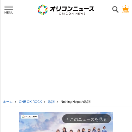
ホーム
ONE OK ROCK
歌詞
Nothing Helpsの歌詞
このニュースを見る
arrow_forward_ios