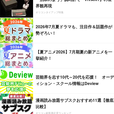
界観再現
オリコンタイアップ特集
2026年7月夏ドラマも、注目作＆話題作が
勢ぞろい！
【夏アニメ2026】7月期夏の新アニメを一
挙紹介！
芸能界を志す10代～20代を応援！ オーデ
ィション・スクール情報はDeview
漫画読み放題サブスクおすすめ11選【徹底
比較】
オリコン顧客満足度ランキング