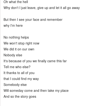
Oh what the hell
Why don't I just leave, give up and let it all go away
But then I see your face and remember
why I'm here
No nothing helps
We won't stop right now
We did it on our own
Nobody else
It's because of you we finally came this far
Tell me who else?
It thanks to all of you
that I could find my way
Somebody else
Will someday come and then take my place
And so the story goes