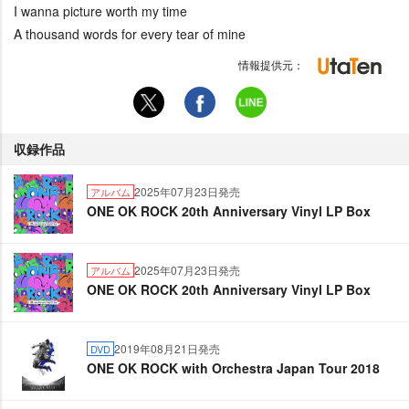
I wanna picture worth my time
A thousand words for every tear of mine
情報提供元：
収録作品
2025年07月23日発売
アルバム
ONE OK ROCK 20th Anniversary Vinyl LP Box
2025年07月23日発売
アルバム
ONE OK ROCK 20th Anniversary Vinyl LP Box
2019年08月21日発売
DVD
ONE OK ROCK with Orchestra Japan Tour 2018