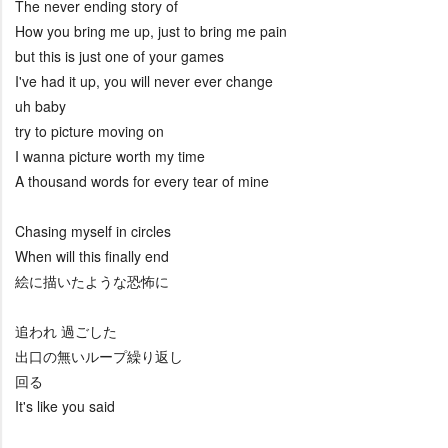
The never ending story of
How you bring me up, just to bring me pain
but this is just one of your games
I've had it up, you will never ever change
uh baby
try to picture moving on
I wanna picture worth my time
A thousand words for every tear of mine
Chasing myself in circles
When will this finally end
絵に描いたような恐怖に
追われ 過ごした
出口の無いループ繰り返し
回る
It's like you said