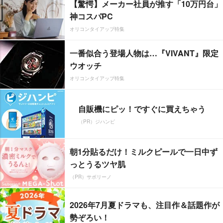
【驚愕】メーカー社員が推す「10万円台」
神コスパPC
オリコンタイアップ特集
一番似合う登場人物は…『VIVANT』限定
ウオッチ
オリコンタイアップ特集
自販機にピッ！ですぐに買えちゃう
（PR）ジハンピ
朝1分貼るだけ！ミルクピールで一日中ず
っとうるツヤ肌
（PR）サボリーノ
2026年7月夏ドラマも、注目作＆話題作が
勢ぞろい！