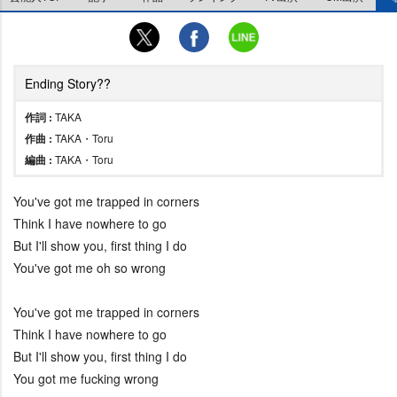
Ending Story??
作詞 :
TAKA
作曲 :
TAKA・Toru
編曲 :
TAKA・Toru
You've got me trapped in corners
Think I have nowhere to go
But I'll show you, first thing I do
You've got me oh so wrong
You've got me trapped in corners
Think I have nowhere to go
But I'll show you, first thing I do
You got me fucking wrong