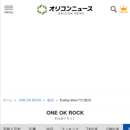
ホーム
ONE OK ROCK
歌詞
Ending Story??の歌詞
ONE OK ROCK
わんおくろっく
芸能人TOP
記事
作品
ランキング
TV出演
CM出演