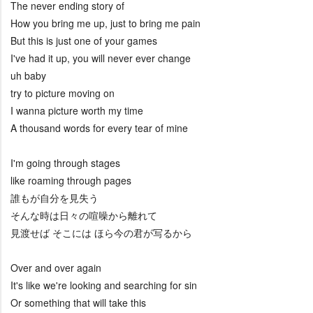
The never ending story of
How you bring me up, just to bring me pain
But this is just one of your games
I've had it up, you will never ever change
uh baby
try to picture moving on
I wanna picture worth my time
A thousand words for every tear of mine
I'm going through stages
like roaming through pages
誰もが自分を見失う
そんな時は日々の喧噪から離れて
見渡せば そこには ほら今の君が写るから
Over and over again
It's like we're looking and searching for sin
Or something that will take this