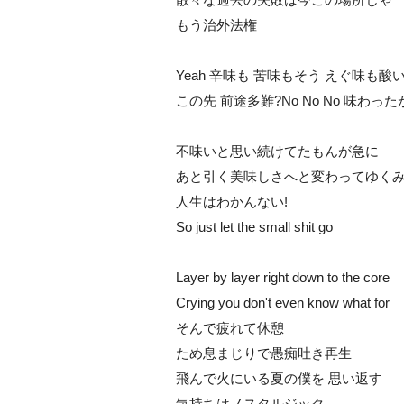
もう治外法権
Yeah 辛味も 苦味もそう えぐ味も酸
この先 前途多難?No No No 味わった
不味いと思い続けてたもんが急に
あと引く美味しさへと変わってゆく
人生はわかんない!
So just let the small shit go
Layer by layer right down to the core
Crying you don't even know what for
そんで疲れて休憩
ため息まじりで愚痴吐き再生
飛んで火にいる夏の僕を 思い返す
気持ちはノスタルジック