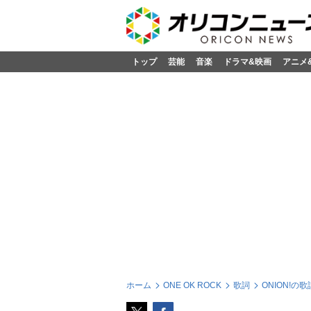
トップ
芸能
音楽
ドラマ&映画
アニメ
ホーム
ONE OK ROCK
歌詞
ONION!の歌