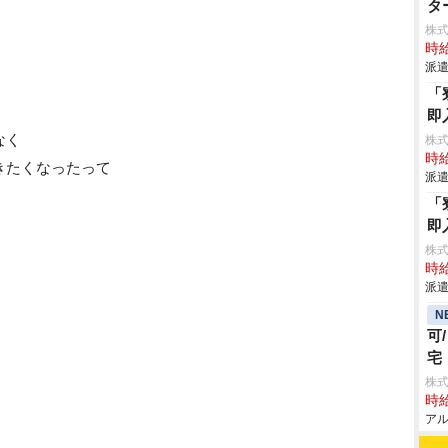
タ
株
時給
派遣
「
即
なく
株
時給
きたくなったって
派遣
「
即
株
時給
派遣
N
可
宅
株式
時給
アル