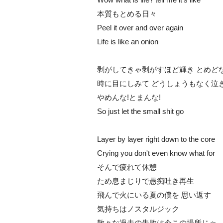
本質もとめる日々
Peel it over and over again
Life is like an onion
剥がしてきゃ剥がすほど輝き とめど
時に目にしみて どうしょうもなく泣
めんな!とまんな!
So just let the small shit go
Layer by layer right down to the core
Crying you don't even know what for
そんで疲れて休憩
ため息まじりで愚痴吐き再生
飛んで火にいる夏の僕を 思い返す
気持ちはノスタルジック
散々な過去の失敗は今この場所じゃ