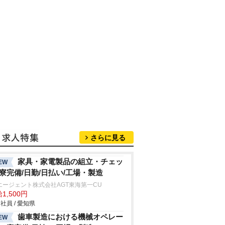
さらに見る
家具・家電製品の組立・チェッ
EW
/寮完備/日勤/日払い/工場・製造
エージェント株式会社AGT東海第一CU
1,500円
社員 / 愛知県
歯車製造における機械オペレー
EW