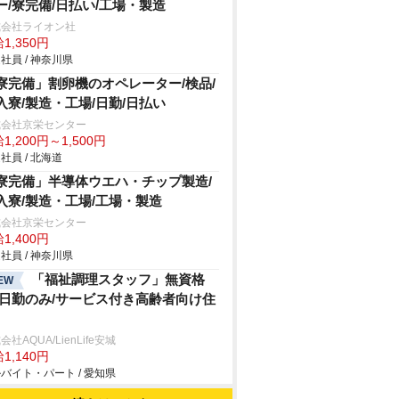
ー/寮完備/日払い/工場・製造
式会社ライオン社
1,350円
社員 / 神奈川県
寮完備」割卵機のオペレーター/検品/
入寮/製造・工場/日勤/日払い
式会社京栄センター
1,200円～1,500円
社員 / 北海道
寮完備」半導体ウエハ・チップ製造/
入寮/製造・工場/工場・製造
式会社京栄センター
1,400円
社員 / 神奈川県
「福祉調理スタッフ」無資格
EW
/日勤のみ/サービス付き高齢者向け住
会社AQUA/LienLife安城
1,140円
バイト・パート / 愛知県