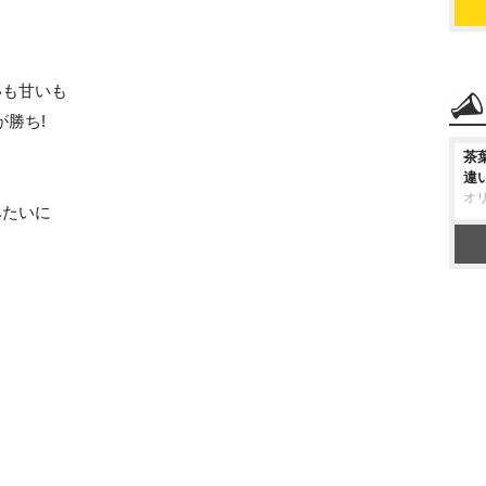
いも甘いも
が勝ち!
茶
違
オ
みたいに