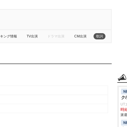
キング情報
TV出演
ドラマ出演
CM出演
歌詞
N
ク
UT
時給
派遣
N