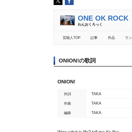
ONE OK ROCK
わんおくろっく
芸能人TOP
記事
作品
ラン
ONION!の歌詞
ONION!
TAKA
作詞
TAKA
作曲
TAKA
編曲
Wow what is life? tell me it's like