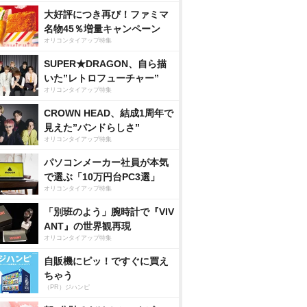
大好評につき再び！ファミマ
名物45％増量キャンペーン
オリコンタイアップ特集
SUPER★DRAGON、自ら描
いた”レトロフューチャー”
オリコンタイアップ特集
CROWN HEAD、結成1周年で
見えた”バンドらしさ”
オリコンタイアップ特集
パソコンメーカー社員が本気
で選ぶ「10万円台PC3選」
オリコンタイアップ特集
「別班のよう」腕時計で『VIV
ANT』の世界観再現
オリコンタイアップ特集
自販機にピッ！ですぐに買え
ちゃう
（PR）ジハンピ