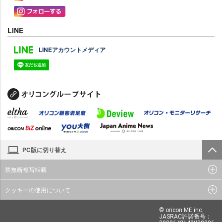
LINE
LINEアカウントメディア
PC版に切り替え
禁無断複写転載
クッキーの使用について
© oricon ME inc.
JASRAC許諾番号：