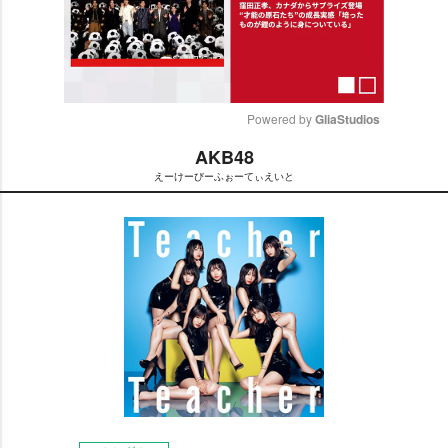
Powered by 
GliaStudios
AKB48
M
えーけーびーふぉーてぃえいと
u
t
e