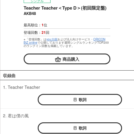
シングル
Teacher Teacher＜Type D＞(初回限定盤)
AKB48
最高順位：
1
位
登場回数：
21
回
※「登場回数」は
you大樹
および法人向けサービス・
ORICON
BiZ online
で公開しております週間シングルランキングTOP200
のランクイン回数を掲載しています。
商品購入
収録曲
1. Teacher Teacher
歌詞
2. 君は僕の風
歌詞