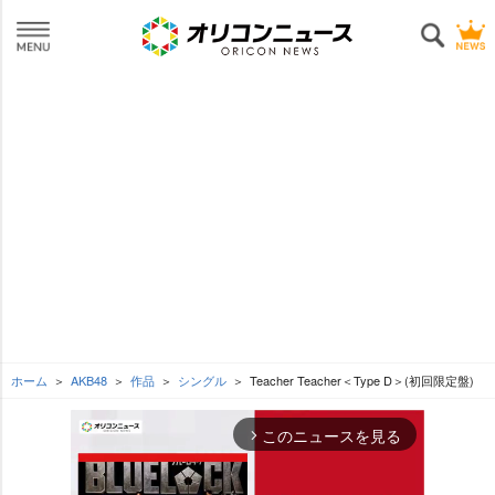
ホーム
AKB48
作品
シングル
Teacher Teacher＜Type D＞(初回限定盤)
このニュースを見る
arrow_forward_ios