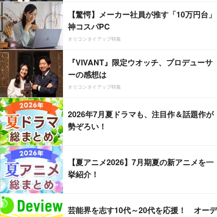
【驚愕】メーカー社員が推す「10万円台」
神コスパPC
オリコンタイアップ特集
『VIVANT』限定ウオッチ、プロデューサ
ーの感想は
オリコンタイアップ特集
2026年7月夏ドラマも、注目作＆話題作が
勢ぞろい！
【夏アニメ2026】7月期夏の新アニメを一
挙紹介！
芸能界を志す10代～20代を応援！ オーデ