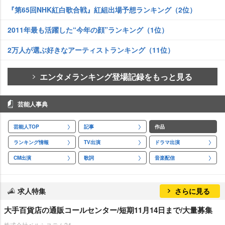
『第65回NHK紅白歌合戦』紅組出場予想ランキング（2位）
2011年最も活躍した“今年の顔”ランキング（1位）
2万人が選ぶ好きなアーティストランキング（11位）
エンタメランキング登場記録をもっと見る
芸能人事典
芸能人TOP
記事
作品
ランキング情報
TV出演
ドラマ出演
CM出演
歌詞
音楽配信
求人特集
さらに見る
大手百貨店の通販コールセンター/短期11月14日まで/大量募集
株式会社ベルシステム24