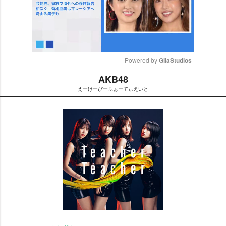
Powered by 
GliaStudios
AKB48
M
えーけーびーふぉーてぃえいと
u
t
e