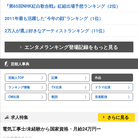
『第65回NHK紅白歌合戦』紅組出場予想ランキング（2位）
2011年最も活躍した“今年の顔”ランキング（1位）
2万人が選ぶ好きなアーティストランキング（11位）
エンタメランキング登場記録をもっと見る
芸能人事典
芸能人TOP
記事
作品
ランキング情報
TV出演
ドラマ出演
CM出演
歌詞
音楽配信
求人特集
さらに見る
電気工事士/未経験から国家資格・月給24万円ー
光栄電機株式会社