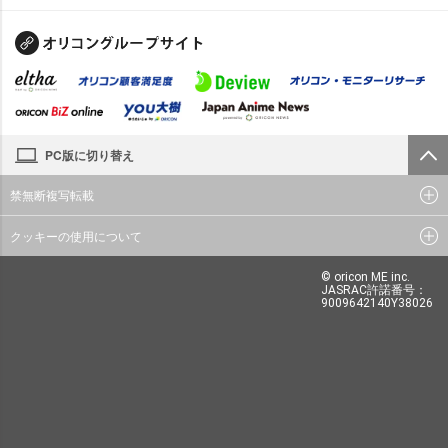
PC版に切り替え
禁無断複写転載
クッキーの使用について
© oricon ME inc.
JASRAC許諾番号：
9009642140Y38026