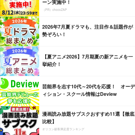
ーン実施中！
（PR）chocoZAP
2026年7月夏ドラマも、注目作＆話題作が
勢ぞろい！
【夏アニメ2026】7月期夏の新アニメを一
挙紹介！
芸能界を志す10代～20代を応援！ オーデ
ィション・スクール情報はDeview
漫画読み放題サブスクおすすめ11選【徹底
比較】
オリコン顧客満足度ランキング