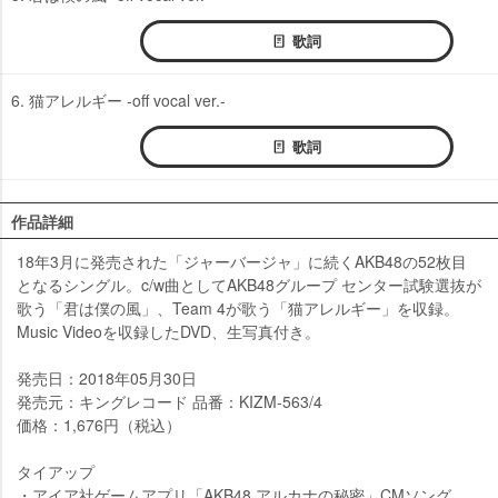
歌詞
6. 猫アレルギー -off vocal ver.-
歌詞
作品詳細
18年3月に発売された「ジャーバージャ」に続くAKB48の52枚目
となるシングル。c/w曲としてAKB48グループ センター試験選抜が
歌う「君は僕の風」、Team 4が歌う「猫アレルギー」を収録。
Music Videoを収録したDVD、生写真付き。
発売日：2018年05月30日
発売元：キングレコード 品番：KIZM-563/4
価格：1,676円（税込）
タイアップ
・アイア社ゲームアプリ「AKB48 アルカナの秘密」CMソング