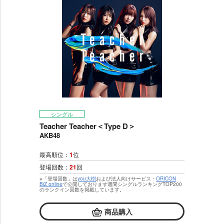
シングル
Teacher Teacher＜Type D＞
AKB48
最高順位：
1
位
登場回数：
21
回
※「登場回数」は
you大樹
および法人向けサービス・
ORICON
BiZ online
で公開しております週間シングルランキングTOP200
のランクイン回数を掲載しています。
商品購入