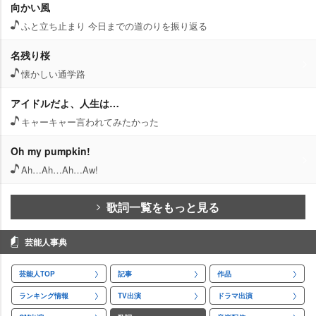
向かい風
ふと立ち止まり 今日までの道のりを振り返る
名残り桜
懐かしい通学路
アイドルだよ、人生は…
キャーキャー言われてみたかった
Oh my pumpkin!
Ah…Ah…Ah…Aw!
歌詞一覧をもっと見る
芸能人事典
芸能人TOP
記事
作品
ランキング情報
TV出演
ドラマ出演