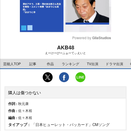
Powered by 
GliaStudios
AKB48
M
えーけーびーふぉーてぃえいと
u
t
芸能人TOP
記事
作品
ランキング
TV出演
ドラマ出演
e
隣人は傷つかない
作詞 :
秋元康
作曲 :
佐々木裕
編曲 :
佐々木裕
タイアップ :
「日本ヒューレット・パッカード」CMソング