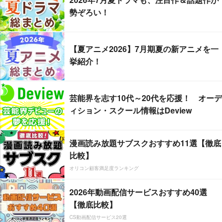
勢ぞろい！
【夏アニメ2026】7月期夏の新アニメを一
挙紹介！
芸能界を志す10代～20代を応援！ オーデ
ィション・スクール情報はDeview
漫画読み放題サブスクおすすめ11選【徹底
比較】
オリコン顧客満足度ランキング
2026年動画配信サービスおすすめ40選
【徹底比較】
CS動画配信サービス20選