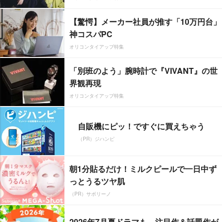
【驚愕】メーカー社員が推す「10万円台」
神コスパPC
オリコンタイアップ特集
「別班のよう」腕時計で『VIVANT』の世
界観再現
オリコンタイアップ特集
自販機にピッ！ですぐに買えちゃう
（PR）ジハンピ
朝1分貼るだけ！ミルクピールで一日中ず
っとうるツヤ肌
（PR）サボリーノ
2026年7月夏ドラマも、注目作＆話題作が