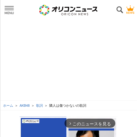
ホーム
AKB48
歌詞
隣人は傷つかないの歌詞
このニュースを見る
arrow_forward_ios