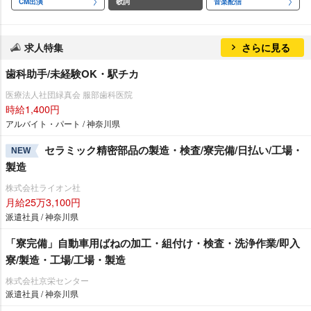
CM出演
歌詞
音楽配信
求人特集
さらに見る
歯科助手/未経験OK・駅チカ
医療法人社団緑真会 服部歯科医院
時給1,400円
アルバイト・パート / 神奈川県
セラミック精密部品の製造・検査/寮完備/日払い/工場・
NEW
製造
株式会社ライオン社
月給25万3,100円
派遣社員 / 神奈川県
「寮完備」自動車用ばねの加工・組付け・検査・洗浄作業/即入
寮/製造・工場/工場・製造
株式会社京栄センター
派遣社員 / 神奈川県