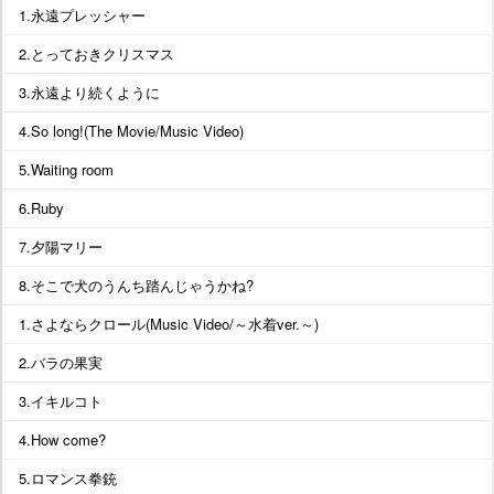
1.永遠プレッシャー
2.とっておきクリスマス
3.永遠より続くように
4.So long!(The Movie/Music Video)
5.Waiting room
6.Ruby
7.夕陽マリー
8.そこで犬のうんち踏んじゃうかね?
1.さよならクロール(Music Video/～水着ver.～)
2.バラの果実
3.イキルコト
4.How come?
5.ロマンス拳銃