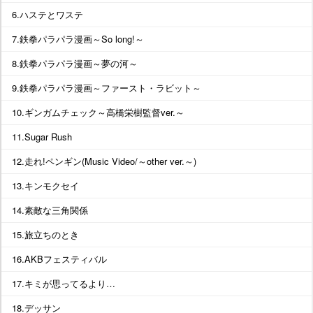
6.ハステとワステ
7.鉄拳パラパラ漫画～So long!～
8.鉄拳パラパラ漫画～夢の河～
9.鉄拳パラパラ漫画～ファースト・ラビット～
10.ギンガムチェック～高橋栄樹監督ver.～
11.Sugar Rush
12.走れ!ペンギン(Music Video/～other ver.～)
13.キンモクセイ
14.素敵な三角関係
15.旅立ちのとき
16.AKBフェスティバル
17.キミが思ってるより…
18.デッサン