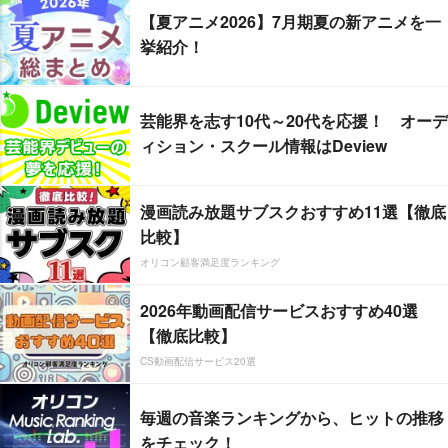
【夏アニメ2026】7月期夏の新アニメを一
挙紹介！
芸能界を志す10代～20代を応援！ オーデ
ィション・スクール情報はDeview
漫画読み放題サブスクおすすめ11選【徹底
比較】
オリコン顧客満足度ランキング
2026年動画配信サービスおすすめ40選
【徹底比較】
CS動画配信サービス20選
毎週の音楽ランキングから、ヒットの推移
をチェック！