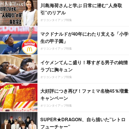
川島海荷さんと学ぶ 日常に潜む“人身取
引”のリアル
オリコンタイアップ特集
マクドナルドが40年にわたり支える「小学
生の甲子園」
オリコンタイアップ特集
イケメンてんこ盛り！尊すぎる男子の純情
ラブに胸キュン
オリコンタイアップ特集
大好評につき再び！ファミマ名物45％増量
キャンペーン
オリコンタイアップ特集
SUPER★DRAGON、自ら描いた”レトロ
フューチャー”