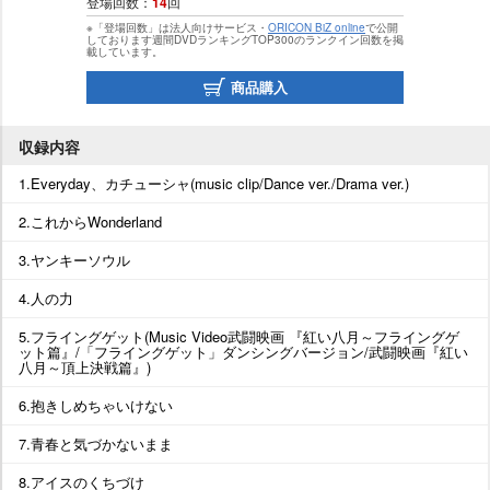
登場回数：
14
回
※「登場回数」は法人向けサービス・
ORICON BiZ online
で公開
しております週間DVDランキングTOP300のランクイン回数を掲
載しています。
商品購入
収録内容
1.Everyday、カチューシャ(music clip/Dance ver./Drama ver.)
2.これからWonderland
3.ヤンキーソウル
4.人の力
5.フライングゲット(Music Video武闘映画 『紅い八月～フライングゲ
ット篇』/「フライングゲット」ダンシングバージョン/武闘映画『紅い
八月～頂上決戦篇』)
6.抱きしめちゃいけない
7.青春と気づかないまま
8.アイスのくちづけ