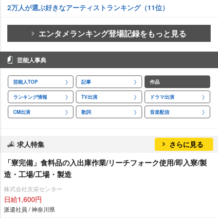
2万人が選ぶ好きなアーティストランキング（11位）
エンタメランキング登場記録をもっと見る
芸能人事典
芸能人TOP
記事
作品
ランキング情報
TV出演
ドラマ出演
CM出演
歌詞
音楽配信
求人特集
さらに見る
「寮完備」食料品の入出庫作業/リーチフォーク使用/即入寮/製
造・工場/工場・製造
株式会社京栄センター
日給1,600円
派遣社員 / 神奈川県