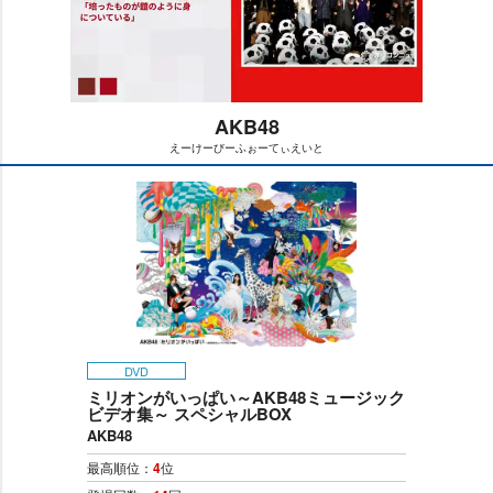
AKB48
えーけーびーふぉーてぃえいと
M
u
t
e
DVD
ミリオンがいっぱい～AKB48ミュージック
ビデオ集～ スペシャルBOX
AKB48
最高順位：
4
位