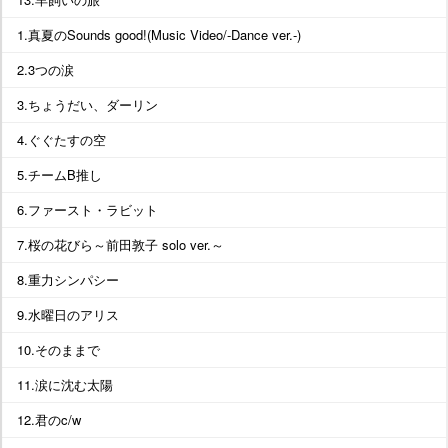
1.真夏のSounds good!(Music Video/-Dance ver.-)
2.3つの涙
3.ちょうだい、ダーリン
4.ぐぐたすの空
5.チームB推し
6.ファースト・ラビット
7.桜の花びら～前田敦子 solo ver.～
8.重力シンパシー
9.水曜日のアリス
10.そのままで
11.涙に沈む太陽
12.君のc/w