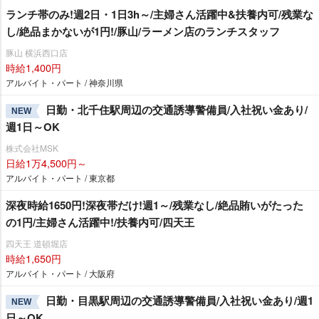
ランチ帯のみ!週2日・1日3h～/主婦さん活躍中&扶養内可/残業な
し/絶品まかないが1円!/豚山/ラーメン店のランチスタッフ
豚山 横浜西口店
時給1,400円
アルバイト・パート / 神奈川県
日勤・北千住駅周辺の交通誘導警備員/入社祝い金あり/
NEW
週1日～OK
株式会社MSK
日給1万4,500円～
アルバイト・パート / 東京都
深夜時給1650円!深夜帯だけ!週1～/残業なし/絶品賄いがたった
の1円/主婦さん活躍中!/扶養内可/四天王
四天王 道頓堀店
時給1,650円
アルバイト・パート / 大阪府
日勤・目黒駅周辺の交通誘導警備員/入社祝い金あり/週1
NEW
日～OK