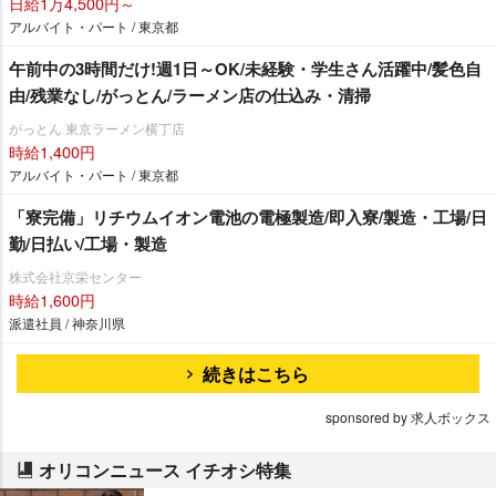
日給1万4,500円～
アルバイト・パート / 東京都
午前中の3時間だけ!週1日～OK/未経験・学生さん活躍中/髪色自
由/残業なし/がっとん/ラーメン店の仕込み・清掃
がっとん 東京ラーメン横丁店
時給1,400円
アルバイト・パート / 東京都
「寮完備」リチウムイオン電池の電極製造/即入寮/製造・工場/日
勤/日払い/工場・製造
株式会社京栄センター
時給1,600円
派遣社員 / 神奈川県
続きはこちら
sponsored by 求人ボックス
オリコンニュース イチオシ特集