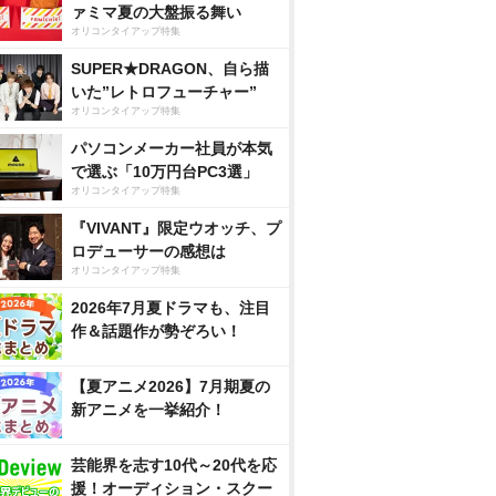
ァミマ夏の大盤振る舞い
オリコンタイアップ特集
SUPER★DRAGON、自ら描
いた”レトロフューチャー”
オリコンタイアップ特集
パソコンメーカー社員が本気
で選ぶ「10万円台PC3選」
オリコンタイアップ特集
『VIVANT』限定ウオッチ、プ
ロデューサーの感想は
オリコンタイアップ特集
2026年7月夏ドラマも、注目
作＆話題作が勢ぞろい！
【夏アニメ2026】7月期夏の
新アニメを一挙紹介！
芸能界を志す10代～20代を応
援！オーディション・スクー