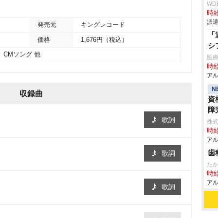
WD
時給
派遣
発売元
キングレコード
「
価格
1,676円（税込）
シ
」CMソング 他
医療
時給
アル
N
収録曲
資
障
歌詞
株式
時給
アル
歯
歌詞
た
時給
アル
歌詞