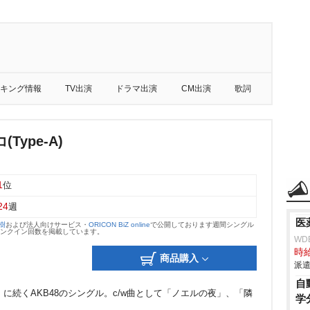
キング情報
TV出演
ドラマ出演
CM出演
歌詞
Type-A)
1
位
24
週
医
大樹
および法人向けサービス・
ORICON BiZ online
で公開しております週間シングル
のランクイン回数を掲載しています。
WD
時給
商品購入
派遣
自
」に続くAKB48のシングル。c/w曲として「ノエルの夜」、「隣
学