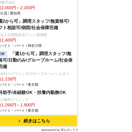
B株式会社
2,000円～2,200円
社員 / 愛知県
週2から可」調理スタッフ/無資格可/
フト相談可/病院/社会保障完備
法人社団朋友会/ワシン坂病院
1,400円
バイト・パート / 神奈川県
「週1から可」調理スタッフ/無
EW
格可/日勤のみ/グループホーム/社会保
完備
会社コナウィンズ/グループホーム しんせつ
1,226円
バイト・パート / 東京都
科助手/未経験OK・扶養内勤務OK
かだ歯科クリニック
1,266円～1,900円
バイト・パート / 東京都
続きはこちら
sponsored by 求人ボックス