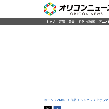
トップ
芸能
音楽
ドラマ&映画
アニメ
ホーム
AKB48
作品
シングル
上からマリコ