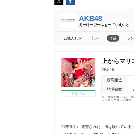
AKB48
えーけーびーふぉーてぃえいと
芸能人TOP
記事
作品
ラン
上からマリコ(
AKB48
最高順位
登場回数
シングル
※「登場回数」は
you
ランキングTOP200
11年10月に発売された「風は吹いている