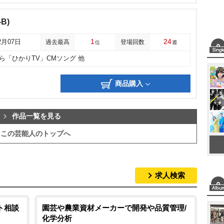
B)
1
24
2月07日
過去最高
登場回数
位
週
らら「ひかりTV」CMソング 他
商品購入
作品一覧を見る
この芸能人のトップへ
求人検索
ト相談
園芸や農業資材メーカーで開発や品質管理/
化学分析