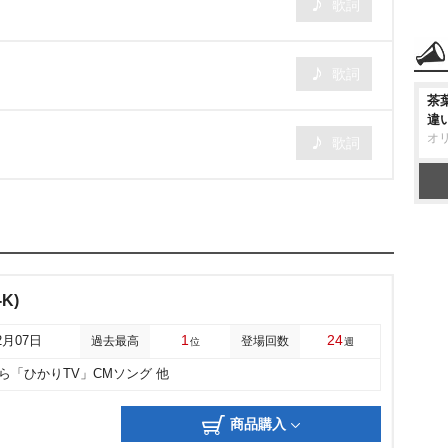
歌詞
歌詞
茶
違
オ
歌詞
K)
1
24
2月07日
過去最高
登場回数
位
週
らら「ひかりTV」CMソング 他
商品購入