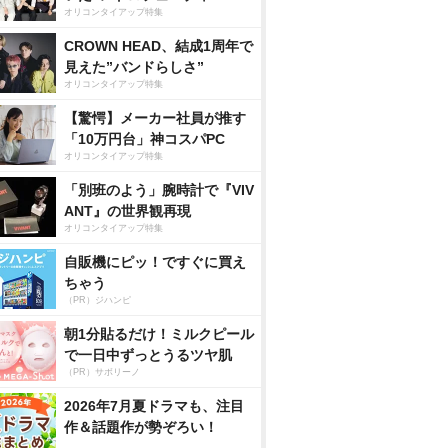
オリコンタイアップ特集
CROWN HEAD、結成1周年で
見えた”バンドらしさ”
オリコンタイアップ特集
【驚愕】メーカー社員が推す
「10万円台」神コスパPC
オリコンタイアップ特集
「別班のよう」腕時計で『VIV
ANT』の世界観再現
オリコンタイアップ特集
自販機にピッ！ですぐに買え
ちゃう
（PR）ジハンピ
朝1分貼るだけ！ミルクピール
で一日中ずっとうるツヤ肌
（PR）サボリーノ
2026年7月夏ドラマも、注目
作＆話題作が勢ぞろい！