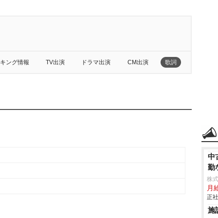
キング情報
TV出演
ドラマ出演
CM出演
歌詞
中
勤
株式
月
正社
施