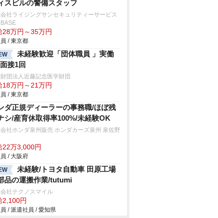
ィスビルの警備スタッフ
式会社ライジングサンセキュリティーサービス
BASE
給28万円～35万円
員 / 東京都
未経験歓迎「団体職員 」実働
EW
h/面接1回
般財団法人近藤記念医学財団
給18万円～21万円
員 / 東京都
ンダ正規ディーラーの事務職/ほぼ残
ナシ/産育休取得率100%/未経験OK
会社ホンダ泉州販売 ホンダカーズ泉州 泉佐野
店
22万3,000円
員 / 大阪府
未経験/トヨタ自動車 田原工場
EW
部品の運搬作業/tutumi
式会社テクノスマイル
2,100円
員 / 派遣社員 / 愛知県