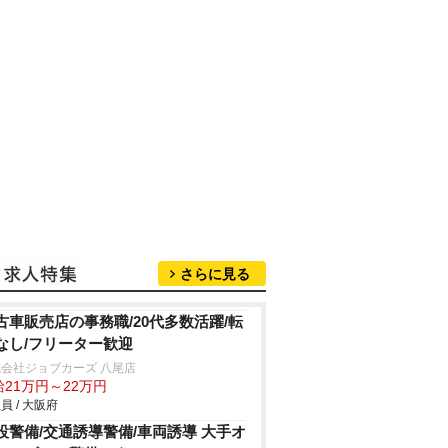
さらに見る
古車販売店の事務職/20代多数活躍/転
なし/フリーター歓迎
会社ジョブカーズ 八尾店
給21万円～22万円
員 / 大阪府
設警備/交通誘導警備/車両誘導 大手オ