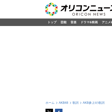
トップ
芸能
音楽
ドラマ&映画
アニメ
ホーム
AKB48
歌詞
AKB参上!の歌詞