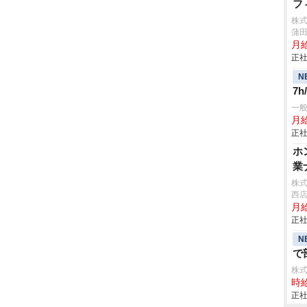
フ
株
蒲田
月
正社
N
7
一
月
正社
ホ
業
株式
西
月給
正社
N
で
株
時給
正社