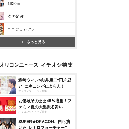
1830m
次の足跡
ここにいたこと
もっと見る
森崎ウィン×向井康二“両片思
い”にキュンが止まらん！
オリコンタイアップ特集
お値段そのまま45％増量！フ
ァミマ夏の大盤振る舞い
オリコンタイアップ特集
SUPER★DRAGON、自ら描
いた”レトロフューチャー”