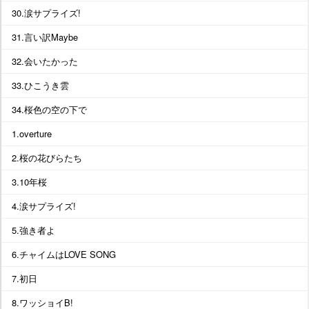
30.涙サプライズ!
31.言い訳Maybe
32.会いたかった
33.ひこうき雲
34.桜色の空の下で
1.overture
2.桜の花びらたち
3.10年桜
4.涙サプライズ!
5.強き者よ
6.チャイムはLOVE SONG
7.初日
8.ワッショイB!