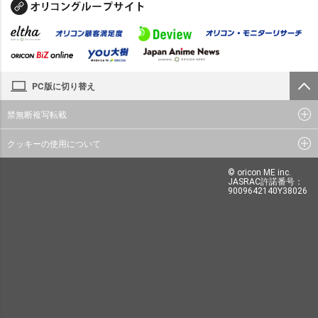
PC版に切り替え
禁無断複写転載
クッキーの使用について
© oricon ME inc.
JASRAC許諾番号：
9009642140Y38026