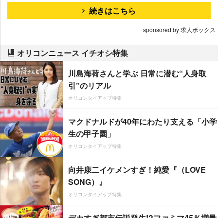
続きはこちら
sponsored by 求人ボックス
オリコンニュース イチオシ特集
川島海荷さんと学ぶ 日常に潜む“人身取
引”のリアル
オリコンタイアップ特集
マクドナルドが40年にわたり支える「小学
生の甲子園」
オリコンタイアップ特集
向井康二イケメンすぎ！純愛『（LOVE
SONG）』
オリコンタイアップ特集
デカすぎ都市伝説発生!?ファミマ45％増量