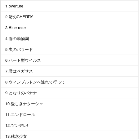
1.overture
2.渚のCHERRY
3.Blue rose
4.雨の動物園
5.虫のバラード
6.ハート型ウイルス
7.君はペガサス
8.ウィンブルドンへ連れて行って
9.となりのバナナ
10.愛しきナターシャ
11.エンドロール
12.ツンデレ!
13.残念少女