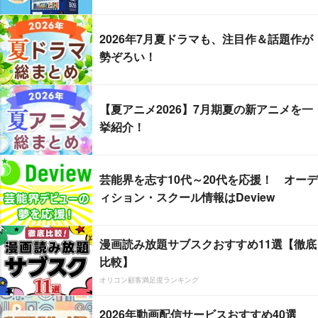
2026年7月夏ドラマも、注目作＆話題作が
勢ぞろい！
【夏アニメ2026】7月期夏の新アニメを一
挙紹介！
芸能界を志す10代～20代を応援！ オーデ
ィション・スクール情報はDeview
漫画読み放題サブスクおすすめ11選【徹底
比較】
オリコン顧客満足度ランキング
2026年動画配信サービスおすすめ40選