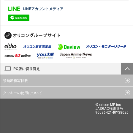
LINEアカウントメディア
PC版に切り替え
禁無断複写転載
クッキーの使用について
© oricon ME inc.
JASRAC許諾番号：
9009642140Y38026