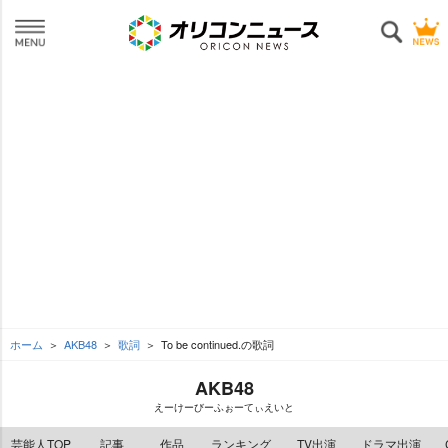
ホーム
AKB48
歌詞
To be continued.の歌詞
AKB48
えーけーびーふぉーてぃえいと
芸能人TOP
記事
作品
ランキング
TV出演
ドラマ出演