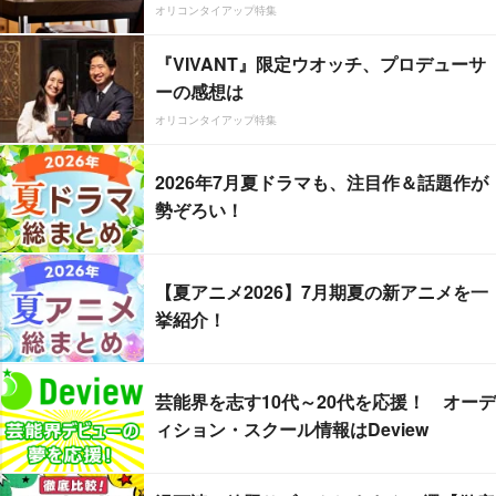
オリコンタイアップ特集
『VIVANT』限定ウオッチ、プロデューサ
ーの感想は
オリコンタイアップ特集
2026年7月夏ドラマも、注目作＆話題作が
勢ぞろい！
【夏アニメ2026】7月期夏の新アニメを一
挙紹介！
芸能界を志す10代～20代を応援！ オーデ
ィション・スクール情報はDeview