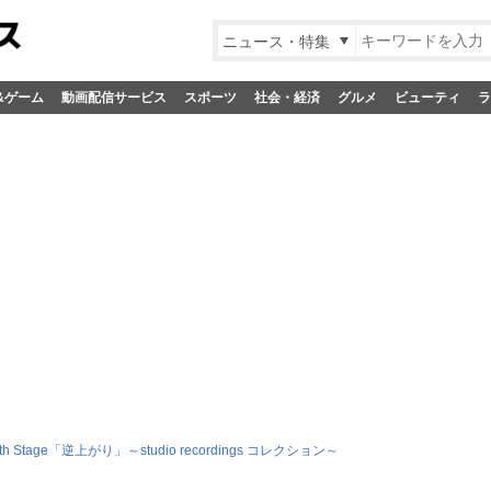
ニュース・特集
&ゲーム
動画配信サービス
スポーツ
社会・経済
グルメ
ビューティ
ラ
 5th Stage「逆上がり」～studio recordings コレクション～