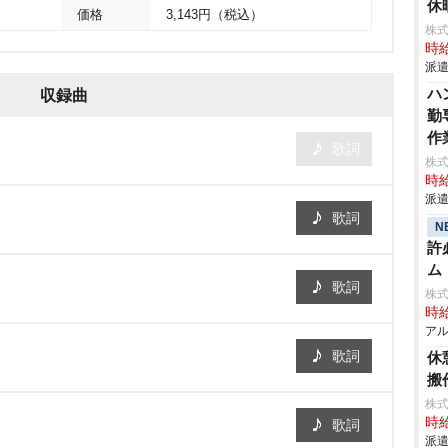
休
価格
3,143円（税込）
株
時給
派遣
ハ
収録曲
勤
作
歌詞
株
時給
派遣
歌詞
N
許
ム
歌詞
株式
時給
アル
歌詞
休
搬
株
時給
歌詞
派遣