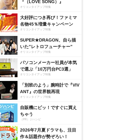
『（LOVE SONG）』
オリコンタイアップ特集
大好評につき再び！ファミマ
名物45％増量キャンペーン
オリコンタイアップ特集
SUPER★DRAGON、自ら描
いた”レトロフューチャー”
オリコンタイアップ特集
パソコンメーカー社員が本気
で選ぶ「10万円台PC3選」
オリコンタイアップ特集
「別班のよう」腕時計で『VIV
ANT』の世界観再現
オリコンタイアップ特集
自販機にピッ！ですぐに買え
ちゃう
（PR）ジハンピ
2026年7月夏ドラマも、注目
作＆話題作が勢ぞろい！