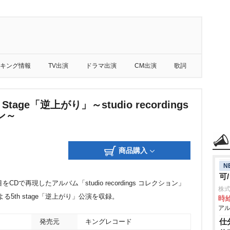
キング情報
TV出演
ドラマ出演
CM出演
歌詞
h Stage「逆上がり」～studio recordings
ン～
商品購入
N
可
Dで再現したアルバム「studio recordings コレクション」
株式
よる5th stage「逆上がり」公演を収録。
時給
アル
仕
発売元
キングレコード