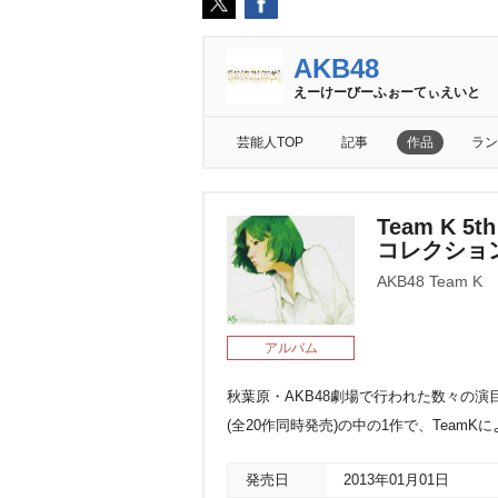
AKB48
えーけーびーふぉーてぃえいと
芸能人TOP
記事
作品
ラン
Team K 5t
コレクショ
AKB48 Team K
アルバム
秋葉原・AKB48劇場で行われた数々の演目をC
(全20作同時発売)の中の1作で、TeamKに
発売日
2013年01月01日