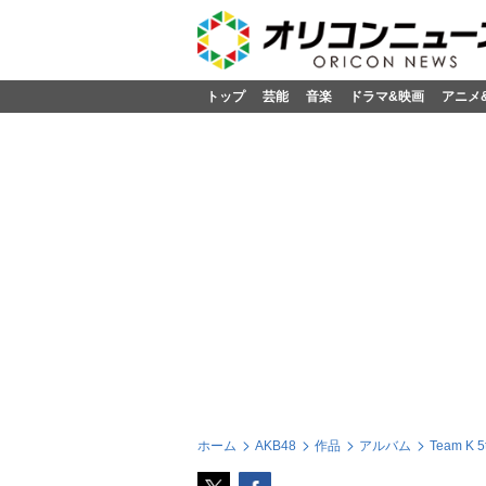
トップ
芸能
音楽
ドラマ&映画
アニメ
ホーム
AKB48
作品
アルバム
Team K