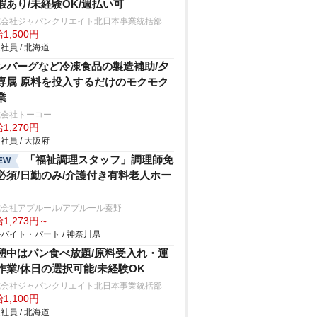
暇あり/未経験OK/週払い可
式会社ジャパンクリエイト北日本事業統括部
1,500円
社員 / 北海道
ンバーグなど冷凍食品の製造補助/夕
専属 原料を投入するだけのモクモク
業
式会社トーコー
1,270円
社員 / 大阪府
「福祉調理スタッフ」調理師免
EW
必須/日勤のみ/介護付き有料老人ホー
会社アプルール/アプルール秦野
1,273円～
バイト・パート / 神奈川県
憩中はパン食べ放題/原料受入れ・運
作業/休日の選択可能/未経験OK
式会社ジャパンクリエイト北日本事業統括部
1,100円
社員 / 北海道