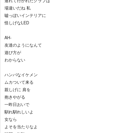
連れて行かれたクラブは
場違いだね 私
嘘っぽいインテリアに
怪しげなLED
AH-
友達のようになんて
遊び方が
わからない
ハンパなイケメン
ムカついて来る
親しげに 肩を
抱きやがる
一昨日おいで
馴れ馴れしいよ
女なら
よそを当たりなよ