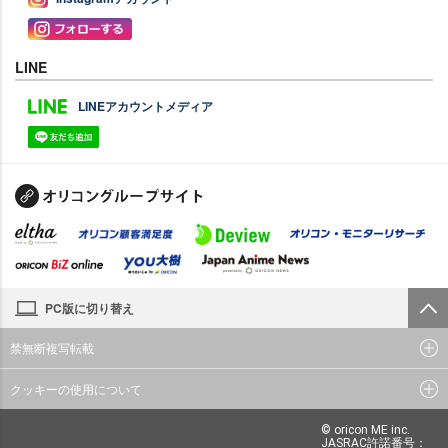
LINE
LINEアカウントメディア
PC版に切り替え
禁無断複写転載
クッキーの使用について
© oricon ME inc.
JASRAC許諾番号：