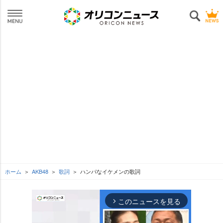
ホーム
AKB48
歌詞
ハンパなイケメンの歌詞
このニュースを見る
arrow_forward_ios