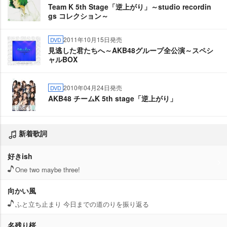
Team K 5th Stage「逆上がり」～studio recordin
gs コレクション～
2011年10月15日発売
DVD
見逃した君たちへ～AKB48グループ全公演～スペシ
ャルBOX
2010年04月24日発売
DVD
AKB48 チームK 5th stage「逆上がり」
新着歌詞
好きish
One two maybe three!
向かい風
ふと立ち止まり 今日までの道のりを振り返る
名残り桜