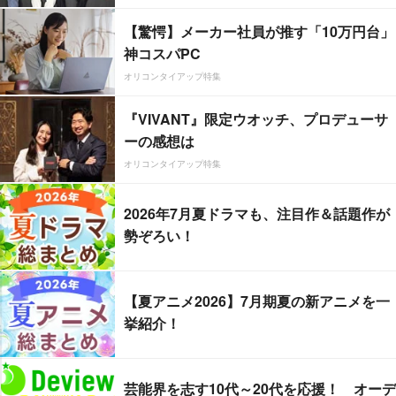
【驚愕】メーカー社員が推す「10万円台」
神コスパPC
オリコンタイアップ特集
『VIVANT』限定ウオッチ、プロデューサ
ーの感想は
オリコンタイアップ特集
2026年7月夏ドラマも、注目作＆話題作が
勢ぞろい！
【夏アニメ2026】7月期夏の新アニメを一
挙紹介！
芸能界を志す10代～20代を応援！ オーデ