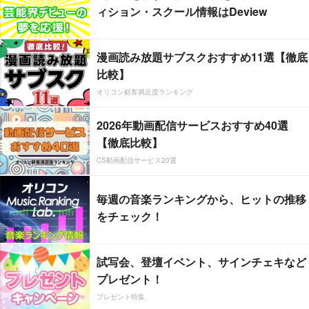
ィション・スクール情報はDeview
漫画読み放題サブスクおすすめ11選【徹底
比較】
オリコン顧客満足度ランキング
2026年動画配信サービスおすすめ40選
【徹底比較】
CS動画配信サービス20選
毎週の音楽ランキングから、ヒットの推移
をチェック！
試写会、登壇イベント、サインチェキなど
プレゼント！
プレゼント特集