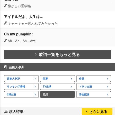
懐かしい通学路
アイドルだよ、人生は…
キャーキャー言われてみたかった
Oh my pumpkin!
Ah…Ah…Ah…Aw!
歌詞一覧をもっと見る
芸能人事典
芸能人TOP
記事
作品
ランキング情報
TV出演
ドラマ出演
CM出演
歌詞
音楽配信
求人特集
さらに見る