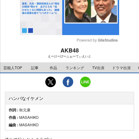
Powered by 
GliaStudios
AKB48
M
えーけーびーふぉーてぃえいと
u
t
芸能人TOP
記事
作品
ランキング
TV出演
ドラマ出演
e
ハンパなイケメン
作詞 :
秋元康
作曲 :
MASAHIKO
編曲 :
MASAHIKO