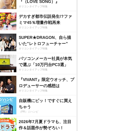
『（LOVE SONG）』
オリコンタイアップ特集
デカすぎ都市伝説発生!?ファ
ミマ45％増量作戦再来
オリコンタイアップ特集
SUPER★DRAGON、自ら描
いた”レトロフューチャー”
オリコンタイアップ特集
パソコンメーカー社員が本気
で選ぶ「10万円台PC3選」
オリコンタイアップ特集
『VIVANT』限定ウオッチ、プ
ロデューサーの感想は
オリコンタイアップ特集
自販機にピッ！ですぐに買え
ちゃう
（PR）ジハンピ
2026年7月夏ドラマも、注目
作＆話題作が勢ぞろい！