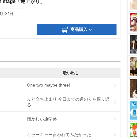
th stage「逆上がり」
04月24日
商品購入
歌い出し
One two maybe three!
ふと立ち止まり 今日までの道のりを振り返
る
懐かしい通学路
キャーキャー言われてみたかった