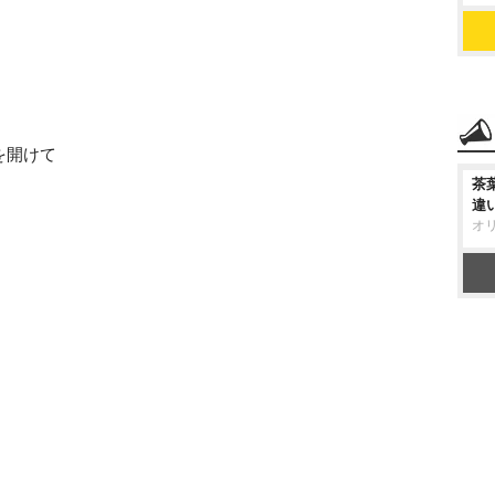
を開けて
茶
違
オ