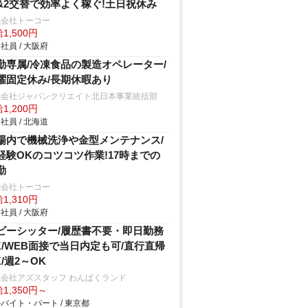
&2交替で効率よく稼ぐ!土日祝休み
式会社トーコー
1,500円
社員 / 大阪府
勤専属/冷凍食品の製造オペレーター/
曜固定休み/長期休暇あり
式会社ジャパンクリエイト北日本事業統括部
1,200円
社員 / 北海道
場内で機械洗浄や金型メンテナンス/
経験OKのコツコツ作業!17時までの
勤
式会社トーコー
1,310円
社員 / 大阪府
ビーシッター/履歴書不要・即日勤務
K/WEB面接で当日内定も可/直行直帰
K/週2～OK
会社アズスタッフ わんぱくランド
1,350円～
バイト・パート / 東京都