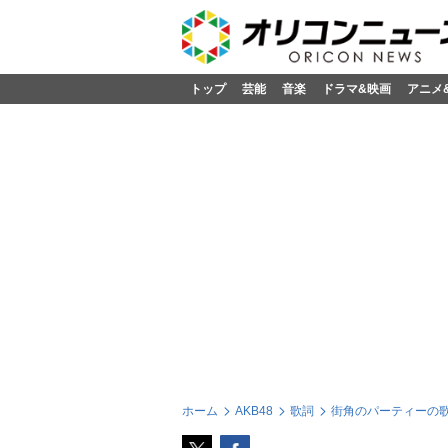
トップ
芸能
音楽
ドラマ&映画
アニメ
ホーム
AKB48
歌詞
街角のパーティーの