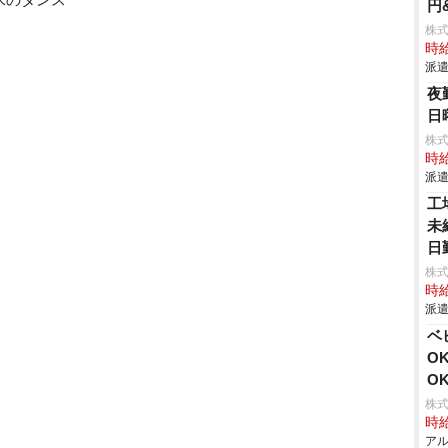
円
株
時給
派遣
夜
日
株
時給
派遣
工
未
日
株
時給
派遣
ベ
O
O
株式
時給
アル