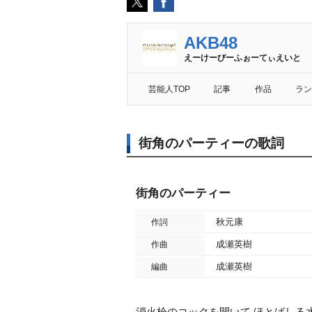
AKB48
えーけーびーふぉーてぃえいと
芸能人TOP
記事
作品
ラン
街角のパーティーの歌詞
街角のパーティー
秋元康
作詞
成瀬英樹
作曲
成瀬英樹
編曲
消火栓のコックを開いて ほとばしる