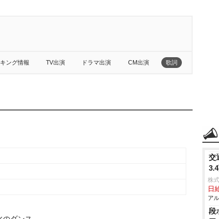
キング情報
TV出演
ドラマ出演
CM出演
歌詞
交
3
株
日給
アル
段
水のダンス