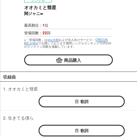
シングル
オオカミと彗星
関ジャニ∞
最高順位：
1
位
登場回数：
22
回
※「登場回数」は
you大樹
および法人向けサービス・
ORICON
BiZ online
で公開しております週間シングルランキングTOP200
のランクイン回数を掲載しています。
商品購入
収録曲
1. オオカミと彗星
歌詞
2. 生きてる僕ら
歌詞