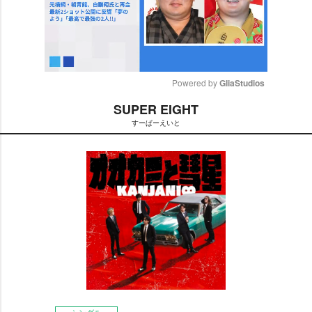
Powered by 
GliaStudios
SUPER EIGHT
M
すーぱーえいと
u
t
e