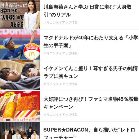
川島海荷さんと学ぶ 日常に潜む“人身取
引”のリアル
オリコンタイアップ特集
マクドナルドが40年にわたり支える「小学
生の甲子園」
オリコンタイアップ特集
イケメンてんこ盛り！尊すぎる男子の純情
ラブに胸キュン
オリコンタイアップ特集
大好評につき再び！ファミマ名物45％増量
キャンペーン
オリコンタイアップ特集
SUPER★DRAGON、自ら描いた”レトロ
フューチャー”