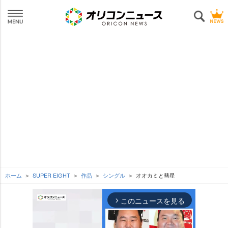
ホーム
SUPER EIGHT
作品
シングル
オオカミと彗星
このニュースを見る
arrow_forward_ios