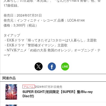
人暮らし」の主題歌「未完成」、「なんだかThat’s 青春!」他、全
17曲収録。
発売日：2024年07月31日
発売元：インフィニティ・レコーズ 品番：LCCA-6144
価格：3,300円（税込）
タイアップ
・EX系ドラマ「帰ってきたぞよ!コタローは1人暮らし」主題歌
・EX系ドラマ「警部補ダイマジン」主題歌
・NTV系アニメ「め組の大吾 救国のオレンジ」オープニング・テ
ーマ
関連作品
2024年07月31日発売
アルバム
SUPER EIGHT(初回限定【SUPER】盤/Blu-ray
Disc付)