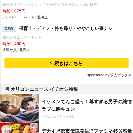
株式会社アイハピネス ノアガーデン アビークロエ内の厨房
時給1,075円
アルバイト・パート / 北海道
保育士・ピアノ・持ち帰り・ややこしい事ナシ
NEW
株式会社ニッソーネット
時給1,450円～
派遣社員 / 北海道
続きはこちら
sponsored by 求人ボックス
オリコンニュース イチオシ特集
イケメンてんこ盛り！尊すぎる男子の純情
ラブに胸キュン
オリコンタイアップ特集
デカすぎ都市伝説発生!?ファミマ45％増量