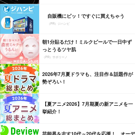
自販機にピッ！ですぐに買えちゃう
（PR）ジハンピ
朝1分貼るだけ！ミルクピールで一日中ず
っとうるツヤ肌
（PR）サボリーノ
2026年7月夏ドラマも、注目作＆話題作が
勢ぞろい！
【夏アニメ2026】7月期夏の新アニメを一
挙紹介！
芸能界を志す10代～20代を応援！ オーデ