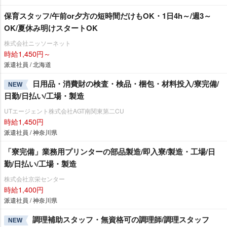
保育スタッフ/午前or夕方の短時間だけもOK・1日4h～/週3～
OK/夏休み明けスタートOK
株式会社ニッソーネット
時給1,450円～
派遣社員 / 北海道
日用品・消費財の検査・検品・梱包・材料投入/寮完備/
NEW
日勤/日払い/工場・製造
UTエージェント株式会社AGT南関東第二CU
時給1,450円
派遣社員 / 神奈川県
「寮完備」業務用プリンターの部品製造/即入寮/製造・工場/日
勤/日払い/工場・製造
株式会社京栄センター
時給1,400円
派遣社員 / 神奈川県
調理補助スタッフ・無資格可の調理師/調理スタッフ
NEW