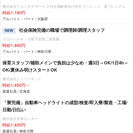
株式会社フォンタナ/サービス付き高齢者向け住宅 ヴィレッジ・泉プレミアム
時給1,180円
アルバイト・パート / 大阪府
社会保険完備の職場で調理師/調理スタッフ
NEW
グローバルキッズ新子安第二保育園
時給1,460円
アルバイト・パート / 神奈川県
保育スタッフ/補助メインで負担は少なめ・週3日～OK/1日4h～
OK/夏休み明けスタートOK
株式会社ニッソーネット
時給1,450円～
派遣社員 / 北海道
「寮完備」自動車ヘッドライトの成型/検査/即入寮/製造・工場/
日勤/日払い
株式会社京栄センター
時給1,400円
派遣社員 / 神奈川県