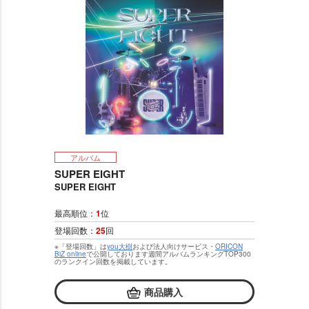
アルバム
SUPER EIGHT
SUPER EIGHT
最高順位：
1
位
登場回数：
25
回
※「登場回数」は
you大樹
および法人向けサービス・
ORICON
BiZ online
で公開しております週間アルバムランキングTOP300
のランクイン回数を掲載しています。
商品購入