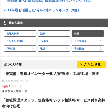
『第65回NHK紅白歌合戦』白組出場予想ランキング（6位）
2011年最も活躍した“今年の顔”ランキング（9位）
芸能人事典
芸能人TOP
記事
作品
ランキング情報
TV出演
ドラマ出演
CM出演
歌詞
音楽配信
求人特集
さらに見る
「寮完備」製造オペレーター/即入寮/製造・工場/工場・製造
株式会社京栄センター
時給1,500円
派遣社員 / 神奈川県
「福祉調理スタッフ」無資格可/シフト相談可/サービス付き高齢
者向け住宅