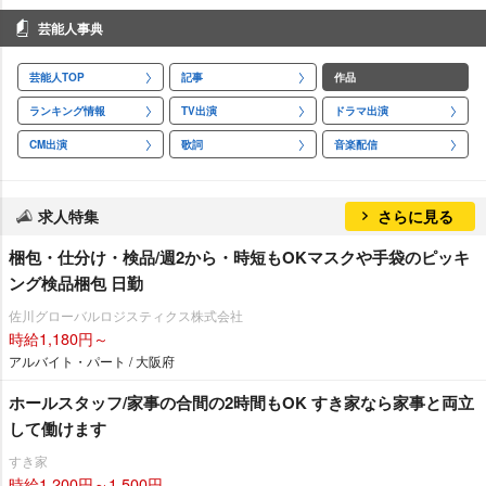
芸能人事典
芸能人TOP
記事
作品
ランキング情報
TV出演
ドラマ出演
CM出演
歌詞
音楽配信
求人特集
さらに見る
梱包・仕分け・検品/週2から・時短もOKマスクや手袋のピッキ
ング検品梱包 日勤
佐川グローバルロジスティクス株式会社
時給1,180円～
アルバイト・パート / 大阪府
ホールスタッフ/家事の合間の2時間もOK すき家なら家事と両立
して働けます
すき家
時給1,200円～1,500円