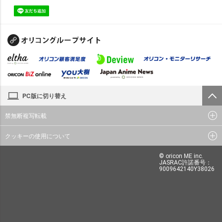
PC版に切り替え
禁無断複写転載
クッキーの使用について
© oricon ME inc.
JASRAC許諾番号：
9009642140Y38026