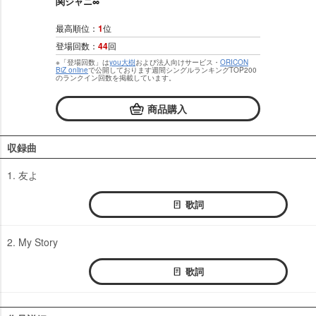
関ジャニ∞
最高順位：
1
位
登場回数：
44
回
※「登場回数」は
you大樹
および法人向けサービス・
ORICON
BiZ online
で公開しております週間シングルランキングTOP200
のランクイン回数を掲載しています。
商品購入
収録曲
1. 友よ
歌詞
2. My Story
歌詞