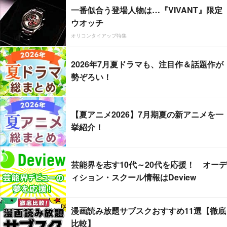
一番似合う登場人物は…『VIVANT』限定
ウオッチ
オリコンタイアップ特集
2026年7月夏ドラマも、注目作＆話題作が
勢ぞろい！
【夏アニメ2026】7月期夏の新アニメを一
挙紹介！
芸能界を志す10代～20代を応援！ オーデ
ィション・スクール情報はDeview
漫画読み放題サブスクおすすめ11選【徹底
比較】