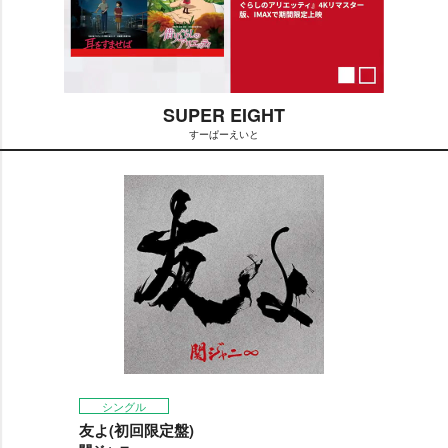
SUPER EIGHT
すーぱーえいと
M
u
t
e
シングル
友よ(初回限定盤)