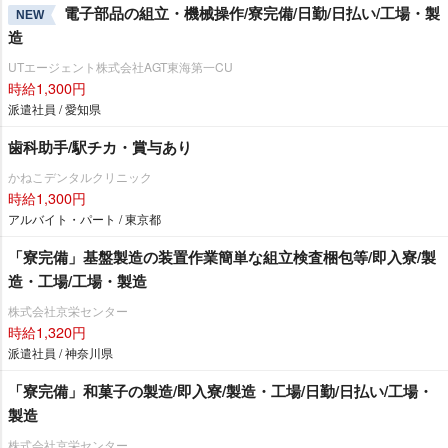
電子部品の組立・機械操作/寮完備/日勤/日払い/工場・製
NEW
造
UTエージェント株式会社AGT東海第一CU
時給1,300円
派遣社員 / 愛知県
歯科助手/駅チカ・賞与あり
かねこデンタルクリニック
時給1,300円
アルバイト・パート / 東京都
「寮完備」基盤製造の装置作業簡単な組立検査梱包等/即入寮/製
造・工場/工場・製造
株式会社京栄センター
時給1,320円
派遣社員 / 神奈川県
「寮完備」和菓子の製造/即入寮/製造・工場/日勤/日払い/工場・
製造
株式会社京栄センター