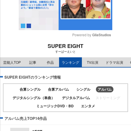
Powered by 
GliaStudios
SUPER EIGHT
M
すーぱーえいと
u
t
芸能人TOP
記事
作品
ランキング
TV出演
ドラマ出演
e
SUPER EIGHTのランキング情報
合算シングル
合算アルバム
シングル
アルバム
デジタルシングル（単曲）
デジタルアルバム
ストリーミング
ミュージックDVD・BD
エンタメ
アルバム売上TOP14作品