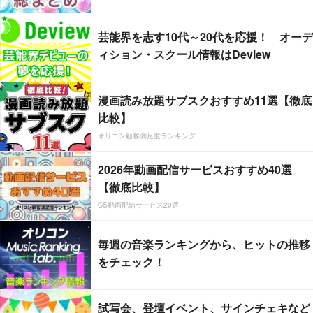
芸能界を志す10代～20代を応援！ オーデ
ィション・スクール情報はDeview
漫画読み放題サブスクおすすめ11選【徹底
比較】
オリコン顧客満足度ランキング
2026年動画配信サービスおすすめ40選
【徹底比較】
CS動画配信サービス20選
毎週の音楽ランキングから、ヒットの推移
をチェック！
試写会、登壇イベント、サインチェキなど