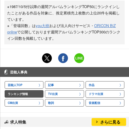
※1987/10/5付以降の週間アルバムランキングTOP50にランクインし
たことがある作品を対象に、推定累積売上枚数の上位20件を掲載し
ています。
※「登場回数」は
you大樹
および法人向けサービス・
ORICON BiZ
online
で公開しております週間アルバムランキングTOP300のランク
イン回数を掲載しています。
芸能人事典
芸能人TOP
記事
作品
ランキング情報
TV出演
ドラマ出演
CM出演
歌詞
音楽配信
求人特集
さらに見る