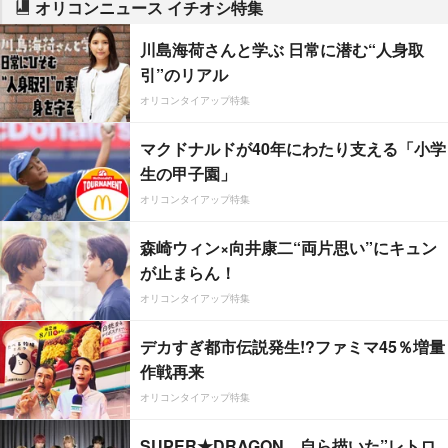
オリコンニュース イチオシ特集
川島海荷さんと学ぶ 日常に潜む“人身取
引”のリアル
オリコンタイアップ特集
マクドナルドが40年にわたり支える「小学
生の甲子園」
オリコンタイアップ特集
森崎ウィン×向井康二“両片思い”にキュン
が止まらん！
オリコンタイアップ特集
デカすぎ都市伝説発生!?ファミマ45％増量
作戦再来
オリコンタイアップ特集
SUPER★DRAGON、自ら描いた”レトロ